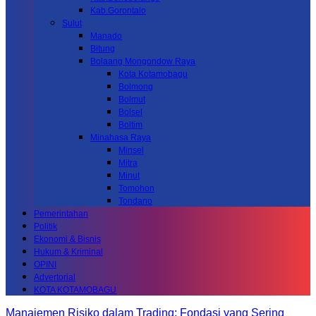
Kab.Gorontalo
Sulut
Manado
Bitung
Bolaang Mongondow Raya
Kota Kotamobagu
Bolmong
Bolmut
Bolsel
Boltim
Minahasa Raya
Minsel
Mitra
Minut
Tomohon
Tondano
Pemerintahan
Politik
Ekonomi & Bisnis
Hukum & Kriminal
OPINI
Advertorial
KOTA KOTAMOBAGU
Manajemen Risiko dalam Trading: Fondasi yang Sering