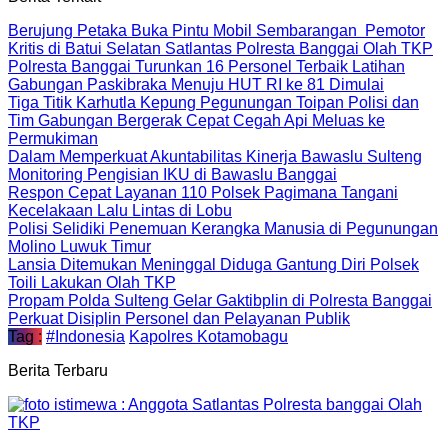
Berujung Petaka Buka Pintu Mobil Sembarangan Pemotor
Kritis di Batui Selatan Satlantas Polresta Banggai Olah TKP
Polresta Banggai Turunkan 16 Personel Terbaik Latihan
Gabungan Paskibraka Menuju HUT RI ke 81 Dimulai
Tiga Titik Karhutla Kepung Pegunungan Toipan Polisi dan
Tim Gabungan Bergerak Cepat Cegah Api Meluas ke
Permukiman
Dalam Memperkuat Akuntabilitas Kinerja Bawaslu Sulteng
Monitoring Pengisian IKU di Bawaslu Banggai
Respon Cepat Layanan 110 Polsek Pagimana Tangani
Kecelakaan Lalu Lintas di Lobu
Polisi Selidiki Penemuan Kerangka Manusia di Pegunungan
Molino Luwuk Timur
Lansia Ditemukan Meninggal Diduga Gantung Diri Polsek
Toili Lakukan Olah TKP
Propam Polda Sulteng Gelar Gaktibplin di Polresta Banggai
Perkuat Disiplin Personel dan Pelayanan Publik
Tag :
#Indonesia
Kapolres Kotamobagu
Berita Terbaru