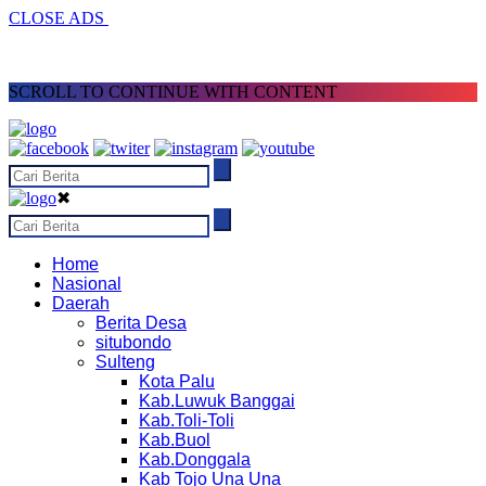
CLOSE ADS
SCROLL TO CONTINUE WITH CONTENT
✖
Home
Nasional
Daerah
Berita Desa
situbondo
Sulteng
Kota Palu
Kab.Luwuk Banggai
Kab.Toli-Toli
Kab.Buol
Kab.Donggala
Kab Tojo Una Una