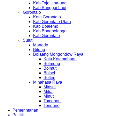
Kab.Tojo Una-una
Kab.Banggai Laut
Gorontalo
Kota Gorontalo
Kab Gorontalo Utara
Kab Boalemo
Kab.Bonebolango
Kab.Gorontalo
Sulut
Manado
Bitung
Bolaang Mongondow Raya
Kota Kotamobagu
Bolmong
Bolmut
Bolsel
Boltim
Minahasa Raya
Minsel
Mitra
Minut
Tomohon
Tondano
Pemerintahan
Politik