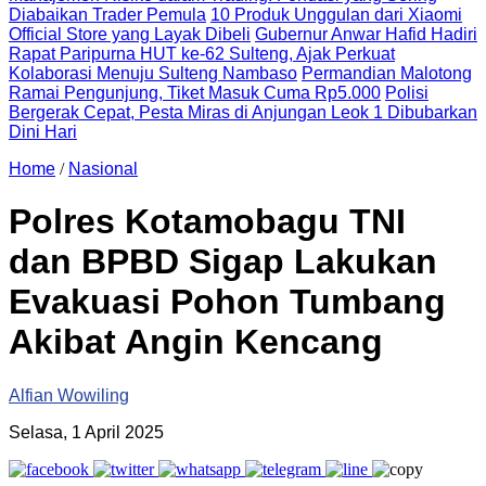
Diabaikan Trader Pemula
10 Produk Unggulan dari Xiaomi
Official Store yang Layak Dibeli
Gubernur Anwar Hafid Hadiri
Rapat Paripurna HUT ke-62 Sulteng, Ajak Perkuat
Kolaborasi Menuju Sulteng Nambaso
Permandian Malotong
Ramai Pengunjung, Tiket Masuk Cuma Rp5.000
Polisi
Bergerak Cepat, Pesta Miras di Anjungan Leok 1 Dibubarkan
Dini Hari
Home
/
Nasional
Polres Kotamobagu TNI
dan BPBD Sigap Lakukan
Evakuasi Pohon Tumbang
Akibat Angin Kencang
Alfian Wowiling
Selasa, 1 April 2025