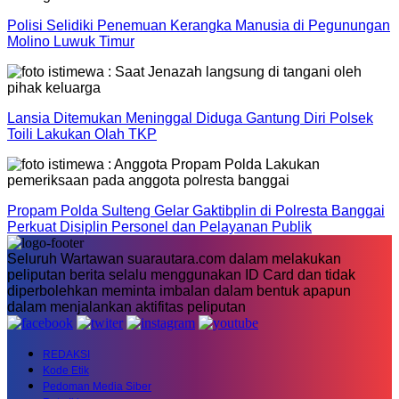
Polisi Selidiki Penemuan Kerangka Manusia di Pegunungan
Molino Luwuk Timur
Lansia Ditemukan Meninggal Diduga Gantung Diri Polsek
Toili Lakukan Olah TKP
Propam Polda Sulteng Gelar Gaktibplin di Polresta Banggai
Perkuat Disiplin Personel dan Pelayanan Publik
Seluruh Wartawan suarautara.com dalam melakukan
peliputan berita selalu menggunakan ID Card dan tidak
diperbolehkan meminta imbalan dalam bentuk apapun
dalam menjalankan aktifitas peliputan
REDAKSI
Kode Etik
Pedoman Media Siber