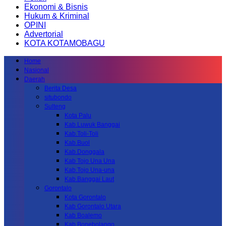
Ekonomi & Bisnis
Hukum & Kriminal
OPINI
Advertorial
KOTA KOTAMOBAGU
Home
Nasional
Daerah
Berita Desa
situbondo
Sulteng
Kota Palu
Kab.Luwuk Banggai
Kab.Toli-Toli
Kab.Buol
Kab.Donggala
Kab Tojo Una Una
Kab.Tojo Una-una
Kab.Banggai Laut
Gorontalo
Kota Gorontalo
Kab Gorontalo Utara
Kab Boalemo
Kab.Bonebolango