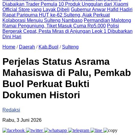
Diabaikan Trader Pemula
10 Produk Unggulan dari Xiaomi
Official Store yang Layak Dibeli
Gubernur Anwar Hafid Hadiri
Rapat Paripurna HUT ke-62 Sulteng, Ajak Perkuat
Kolaborasi Menuju Sulteng Nambaso
Permandian Malotong
Ramai Pengunjung, Tiket Masuk Cuma Rp5.000
Polisi
Bergerak Cepat, Pesta Miras di Anjungan Leok 1 Dibubarkan
Dini Hari
Home
/
Daerah
/
Kab.Buol
/
Sulteng
Perjelas Status Asrama
Mahasiswa di Palu, Pemkab
Buol Perkuat Bukti
Dokumen Histori
Redaksi
Rabu, 3 Juni 2026