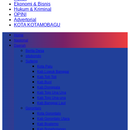
Ekonomi & Bisnis
Hukum & Kriminal
OPINI
Advertorial
KOTA KOTAMOBAGU
Home
Nasional
Daerah
Berita Desa
situbondo
Sulteng
Kota Palu
Kab.Luwuk Banggai
Kab.Toli-Toli
Kab.Buol
Kab.Donggala
Kab Tojo Una Una
Kab.Tojo Una-una
Kab.Banggai Laut
Gorontalo
Kota Gorontalo
Kab Gorontalo Utara
Kab Boalemo
Kab.Bonebolango