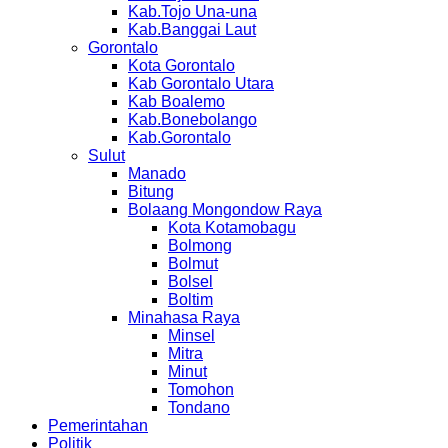
Kab.Tojo Una-una
Kab.Banggai Laut
Gorontalo
Kota Gorontalo
Kab Gorontalo Utara
Kab Boalemo
Kab.Bonebolango
Kab.Gorontalo
Sulut
Manado
Bitung
Bolaang Mongondow Raya
Kota Kotamobagu
Bolmong
Bolmut
Bolsel
Boltim
Minahasa Raya
Minsel
Mitra
Minut
Tomohon
Tondano
Pemerintahan
Politik