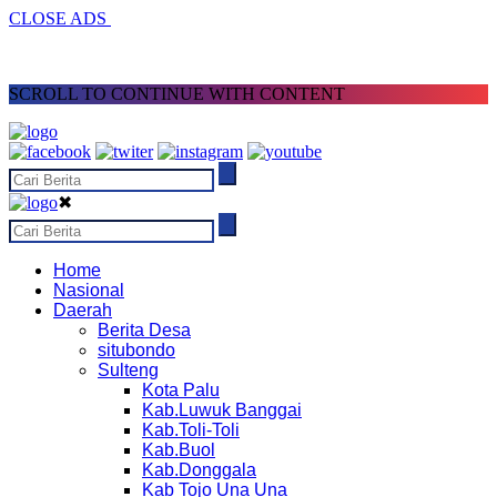
CLOSE ADS
SCROLL TO CONTINUE WITH CONTENT
✖
Home
Nasional
Daerah
Berita Desa
situbondo
Sulteng
Kota Palu
Kab.Luwuk Banggai
Kab.Toli-Toli
Kab.Buol
Kab.Donggala
Kab Tojo Una Una