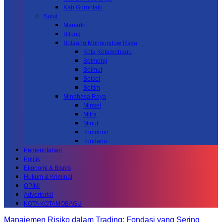
Kab.Gorontalo
Sulut
Manado
Bitung
Bolaang Mongondow Raya
Kota Kotamobagu
Bolmong
Bolmut
Bolsel
Boltim
Minahasa Raya
Minsel
Mitra
Minut
Tomohon
Tondano
Pemerintahan
Politik
Ekonomi & Bisnis
Hukum & Kriminal
OPINI
Advertorial
KOTA KOTAMOBAGU
Manajemen Risiko dalam Trading: Fondasi yang Sering