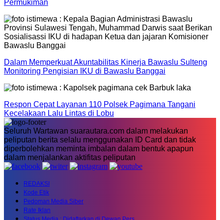
Permukiman
Dalam Memperkuat Akuntabilitas Kinerja Bawaslu Sulteng
Monitoring Pengisian IKU di Bawaslu Banggai
Respon Cepat Layanan 110 Polsek Pagimana Tangani
Kecelakaan Lalu Lintas di Lobu
Seluruh Wartawan suarautara.com dalam melakukan
peliputan berita selalu menggunakan ID Card dan tidak
diperbolehkan meminta imbalan dalam bentuk apapun
dalam menjalankan aktifitas peliputan
REDAKSI
Kode Etik
Pedoman Media Siber
Rate Iklan
Status Media : Didaftarkan di Dewan Pers