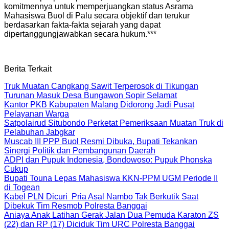
komitmennya untuk memperjuangkan status Asrama
Mahasiswa Buol di Palu secara objektif dan terukur
berdasarkan fakta-fakta sejarah yang dapat
dipertanggungjawabkan secara hukum.***
Berita Terkait
Truk Muatan Cangkang Sawit Terperosok di Tikungan
Turunan Masuk Desa Bungawon Sopir Selamat
Kantor PKB Kabupaten Malang Didorong Jadi Pusat
Pelayanan Warga
Satpolairud Situbondo Perketat Pemeriksaan Muatan Truk di
Pelabuhan Jabgkar
Muscab III PPP Buol Resmi Dibuka, Bupati Tekankan
Sinergi Politik dan Pembangunan Daerah
ADPI dan Pupuk Indonesia, Bondowoso: Pupuk Phonska
Cukup
Bupati Touna Lepas Mahasiswa KKN-PPM UGM Periode II
di Togean
Kabel PLN Dicuri Pria Asal Nambo Tak Berkutik Saat
Dibekuk Tim Resmob Polresta Banggai
Aniaya Anak Latihan Gerak Jalan Dua Pemuda Karaton ZS
(22) dan RP (17) Diciduk Tim URC Polresta Banggai