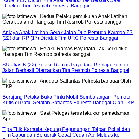
Kabel PLN Dicuri Pria Asal Nambo Tak Berkutik Saat
Dibekuk Tim Resmob Polresta Banggai
Aniaya Anak Latihan Gerak Jalan Dua Pemuda Karaton ZS
(22) dan RP (17) Diciduk Tim URC Polresta Banggai
SU alias B (22) Pelaku Ramas Payudara Remaja Putri di
Jalan Berhasil Diamankan Tim Resmob Polresta Banggai
Berujung Petaka Buka Pintu Mobil Sembarangan Pemotor
Kritis di Batui Selatan Satlantas Polresta Banggai Olah TKP
Tiga Titik Karhutla Kepung Pegunungan Toipan Polisi dan
Tim Gabungan Bergerak Cepat Cegah Api Meluas ke