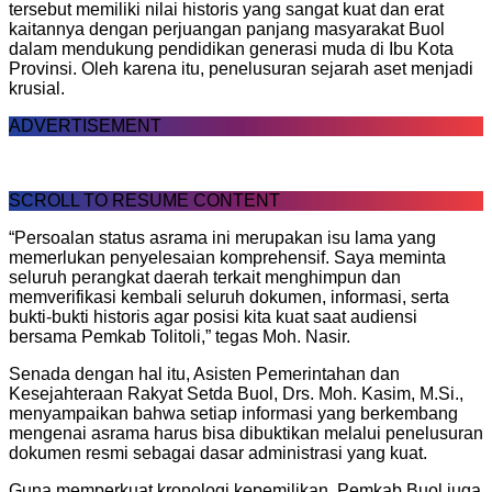
tersebut memiliki nilai historis yang sangat kuat dan erat
kaitannya dengan perjuangan panjang masyarakat Buol
dalam mendukung pendidikan generasi muda di Ibu Kota
Provinsi. Oleh karena itu, penelusuran sejarah aset menjadi
krusial.
ADVERTISEMENT
SCROLL TO RESUME CONTENT
“Persoalan status asrama ini merupakan isu lama yang
memerlukan penyelesaian komprehensif. Saya meminta
seluruh perangkat daerah terkait menghimpun dan
memverifikasi kembali seluruh dokumen, informasi, serta
bukti-bukti historis agar posisi kita kuat saat audiensi
bersama Pemkab Tolitoli,” tegas Moh. Nasir.
Senada dengan hal itu, Asisten Pemerintahan dan
Kesejahteraan Rakyat Setda Buol, Drs. Moh. Kasim, M.Si.,
menyampaikan bahwa setiap informasi yang berkembang
mengenai asrama harus bisa dibuktikan melalui penelusuran
dokumen resmi sebagai dasar administrasi yang kuat.
Guna memperkuat kronologi kepemilikan, Pemkab Buol juga