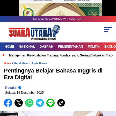
SCROLL TO CONTINUE WITH CONTENT
HOME
NASIONAL
DAERAH
PEMERINTAHAN
POLITIK
EKONOM
Manajemen Risiko dalam Trading: Fondasi yang Sering Diabaikan Trade
/
/
Home
Pendidikan
Topik Utama
Pentingnya Belajar Bahasa Inggris di
Era Digital
Redaksi
Selasa, 16 Desember 2025