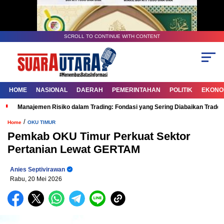
SCROLL TO CONTINUE WITH CONTENT
HOME
NASIONAL
DAERAH
PEMERINTAHAN
POLITIK
EKONOM
Manajemen Risiko dalam Trading: Fondasi yang Sering Diabaikan Trade
/
Home
OKU TIMUR
Pemkab OKU Timur Perkuat Sektor
Pertanian Lewat GERTAM
Anies Septivirawan
Rabu, 20 Mei 2026