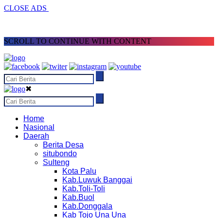
CLOSE ADS
SCROLL TO CONTINUE WITH CONTENT
✖
Home
Nasional
Daerah
Berita Desa
situbondo
Sulteng
Kota Palu
Kab.Luwuk Banggai
Kab.Toli-Toli
Kab.Buol
Kab.Donggala
Kab Tojo Una Una