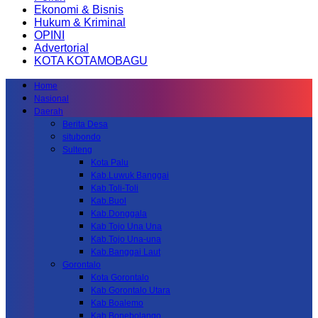
Ekonomi & Bisnis
Hukum & Kriminal
OPINI
Advertorial
KOTA KOTAMOBAGU
Home
Nasional
Daerah
Berita Desa
situbondo
Sulteng
Kota Palu
Kab.Luwuk Banggai
Kab.Toli-Toli
Kab.Buol
Kab.Donggala
Kab Tojo Una Una
Kab.Tojo Una-una
Kab.Banggai Laut
Gorontalo
Kota Gorontalo
Kab Gorontalo Utara
Kab Boalemo
Kab.Bonebolango