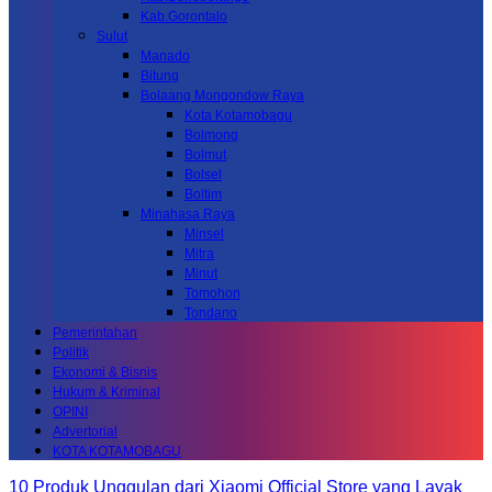
Kab.Gorontalo
Sulut
Manado
Bitung
Bolaang Mongondow Raya
Kota Kotamobagu
Bolmong
Bolmut
Bolsel
Boltim
Minahasa Raya
Minsel
Mitra
Minut
Tomohon
Tondano
Pemerintahan
Politik
Ekonomi & Bisnis
Hukum & Kriminal
OPINI
Advertorial
KOTA KOTAMOBAGU
10 Produk Unggulan dari Xiaomi Official Store yang Layak