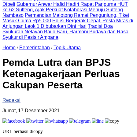
Dibeli
Gubernur Anwar Hafid Hadiri Rapat Paripurna HUT
ke-62 Sulteng, Ajak Perkuat Kolaborasi Menuju Sulteng
Nambaso
Permandian Malotong Ramai Pengunjung, Tiket
Masuk Cuma Rp5.000
Polisi Bergerak Cepat, Pesta Miras di
Anjungan Leok 1 Dibubarkan Dini Hari
Tradisi Doa
Syukuran Nelayan Bailo Baru, Harmoni Budaya dan Rasa
Syukur di Pesisir Ampana
Home
/
Pemerintahan
/
Topik Utama
Pemda Lutra dan BPJS
Ketenagakerjaan Perluas
Cakupan Peserta
Redaksi
Jumat, 17 Desember 2021
URL berhasil dicopy