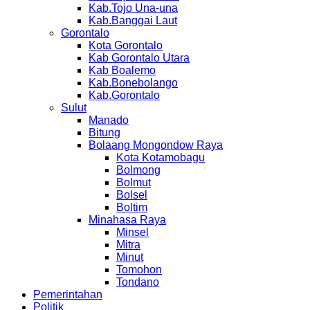
Kab.Tojo Una-una
Kab.Banggai Laut
Gorontalo
Kota Gorontalo
Kab Gorontalo Utara
Kab Boalemo
Kab.Bonebolango
Kab.Gorontalo
Sulut
Manado
Bitung
Bolaang Mongondow Raya
Kota Kotamobagu
Bolmong
Bolmut
Bolsel
Boltim
Minahasa Raya
Minsel
Mitra
Minut
Tomohon
Tondano
Pemerintahan
Politik