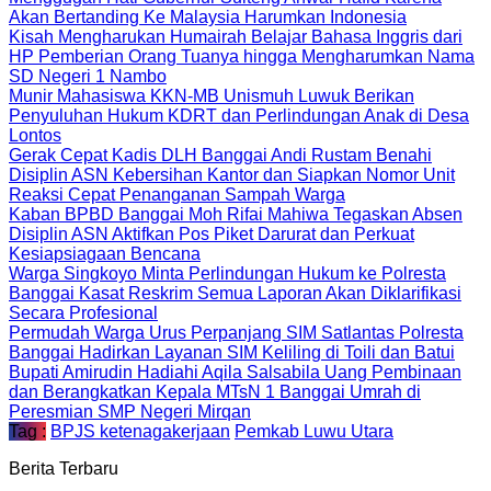
Akan Bertanding Ke Malaysia Harumkan Indonesia
Kisah Mengharukan Humairah Belajar Bahasa Inggris dari
HP Pemberian Orang Tuanya hingga Mengharumkan Nama
SD Negeri 1 Nambo
Munir Mahasiswa KKN-MB Unismuh Luwuk Berikan
Penyuluhan Hukum KDRT dan Perlindungan Anak di Desa
Lontos
Gerak Cepat Kadis DLH Banggai Andi Rustam Benahi
Disiplin ASN Kebersihan Kantor dan Siapkan Nomor Unit
Reaksi Cepat Penanganan Sampah Warga
Kaban BPBD Banggai Moh Rifai Mahiwa Tegaskan Absen
Disiplin ASN Aktifkan Pos Piket Darurat dan Perkuat
Kesiapsiagaan Bencana
Warga Singkoyo Minta Perlindungan Hukum ke Polresta
Banggai Kasat Reskrim Semua Laporan Akan Diklarifikasi
Secara Profesional
Permudah Warga Urus Perpanjang SIM Satlantas Polresta
Banggai Hadirkan Layanan SIM Keliling di Toili dan Batui
Bupati Amirudin Hadiahi Aqila Salsabila Uang Pembinaan
dan Berangkatkan Kepala MTsN 1 Banggai Umrah di
Peresmian SMP Negeri Mirqan
Tag :
BPJS ketenagakerjaan
Pemkab Luwu Utara
Berita Terbaru