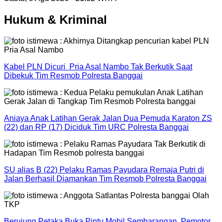
Hukum & Kriminal
Kabel PLN Dicuri Pria Asal Nambo Tak Berkutik Saat
Dibekuk Tim Resmob Polresta Banggai
Aniaya Anak Latihan Gerak Jalan Dua Pemuda Karaton ZS
(22) dan RP (17) Diciduk Tim URC Polresta Banggai
SU alias B (22) Pelaku Ramas Payudara Remaja Putri di
Jalan Berhasil Diamankan Tim Resmob Polresta Banggai
Berujung Petaka Buka Pintu Mobil Sembarangan Pemotor