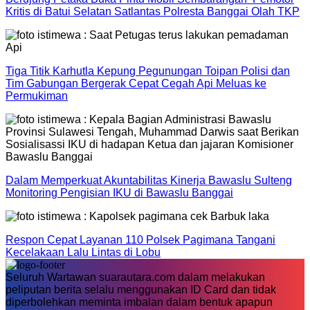
Kritis di Batui Selatan Satlantas Polresta Banggai Olah TKP
Tiga Titik Karhutla Kepung Pegunungan Toipan Polisi dan
Tim Gabungan Bergerak Cepat Cegah Api Meluas ke
Permukiman
Dalam Memperkuat Akuntabilitas Kinerja Bawaslu Sulteng
Monitoring Pengisian IKU di Bawaslu Banggai
Respon Cepat Layanan 110 Polsek Pagimana Tangani
Kecelakaan Lalu Lintas di Lobu
Seluruh Wartawan suarautara.com dalam melakukan
peliputan berita selalu menggunakan ID Card dan tidak
diperbolehkan meminta imbalan dalam bentuk apapun