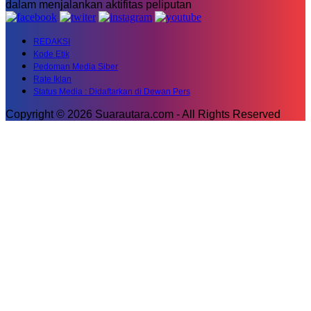
dalam menjalankan aktifitas peliputan
REDAKSI
Kode Etik
Pedoman Media Siber
Rate Iklan
Status Media : Didaftarkan di Dewan Pers
Copyright © 2026 Suarautara.com - All Rights Reserved