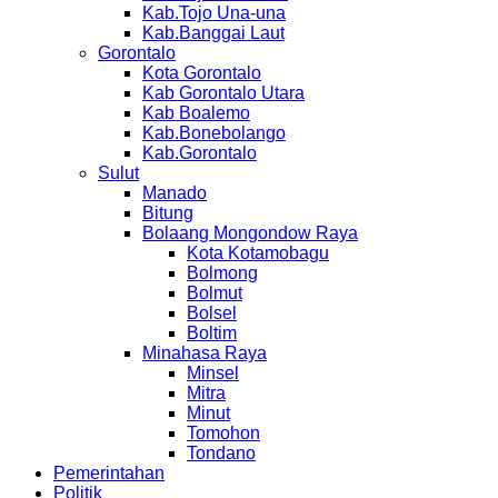
Kab.Tojo Una-una
Kab.Banggai Laut
Gorontalo
Kota Gorontalo
Kab Gorontalo Utara
Kab Boalemo
Kab.Bonebolango
Kab.Gorontalo
Sulut
Manado
Bitung
Bolaang Mongondow Raya
Kota Kotamobagu
Bolmong
Bolmut
Bolsel
Boltim
Minahasa Raya
Minsel
Mitra
Minut
Tomohon
Tondano
Pemerintahan
Politik