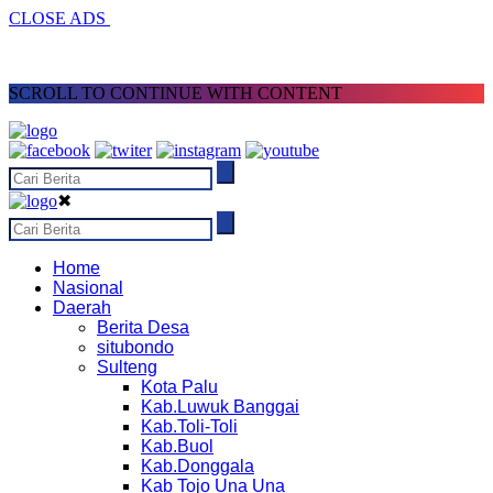
CLOSE ADS
SCROLL TO CONTINUE WITH CONTENT
✖
Home
Nasional
Daerah
Berita Desa
situbondo
Sulteng
Kota Palu
Kab.Luwuk Banggai
Kab.Toli-Toli
Kab.Buol
Kab.Donggala
Kab Tojo Una Una