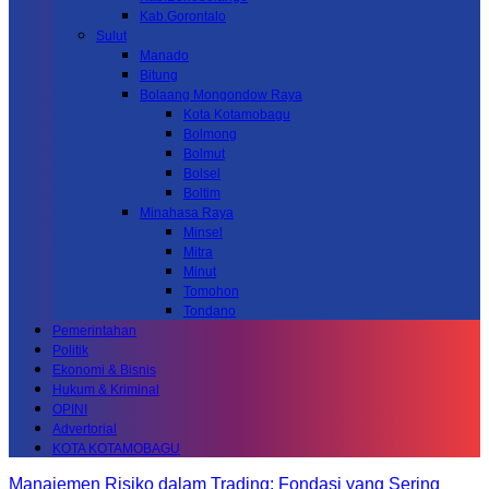
Kab.Gorontalo
Sulut
Manado
Bitung
Bolaang Mongondow Raya
Kota Kotamobagu
Bolmong
Bolmut
Bolsel
Boltim
Minahasa Raya
Minsel
Mitra
Minut
Tomohon
Tondano
Pemerintahan
Politik
Ekonomi & Bisnis
Hukum & Kriminal
OPINI
Advertorial
KOTA KOTAMOBAGU
Manajemen Risiko dalam Trading: Fondasi yang Sering