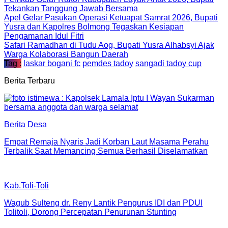
Tekankan Tanggung Jawab Bersama
Apel Gelar Pasukan Operasi Ketuapat Samrat 2026, Bupati
Yusra dan Kapolres Bolmong Tegaskan Kesiapan
Pengamanan Idul Fitri
Safari Ramadhan di Tudu Aog, Bupati Yusra Alhabsyi Ajak
Warga Kolaborasi Bangun Daerah
Tag :
laskar bogani fc
pemdes tadoy
sangadi tadoy cup
Berita Terbaru
Berita Desa
Empat Remaja Nyaris Jadi Korban Laut Masama Perahu
Terbalik Saat Memancing Semua Berhasil Diselamatkan
Kab.Toli-Toli
Wagub Sulteng dr. Reny Lantik Pengurus IDI dan PDUI
Tolitoli, Dorong Percepatan Penurunan Stunting