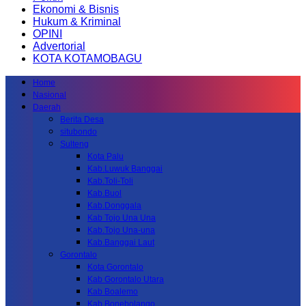
Ekonomi & Bisnis
Hukum & Kriminal
OPINI
Advertorial
KOTA KOTAMOBAGU
Home
Nasional
Daerah
Berita Desa
situbondo
Sulteng
Kota Palu
Kab.Luwuk Banggai
Kab.Toli-Toli
Kab.Buol
Kab.Donggala
Kab Tojo Una Una
Kab.Tojo Una-una
Kab.Banggai Laut
Gorontalo
Kota Gorontalo
Kab Gorontalo Utara
Kab Boalemo
Kab.Bonebolango