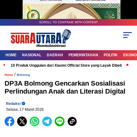
SCROLL TO CONTINUE WITH CONTENT
HOME
NASIONAL
DAERAH
PEMERINTAHAN
POLITIK
EKONOM
10 Produk Unggulan dari Xiaomi Official Store yang Layak Dibeli
G
/
Home
Bolmong
DP3A Bolmong Gencarkan Sosialisasi
Perlindungan Anak dan Literasi Digital
Redaksi
Selasa, 17 Maret 2026