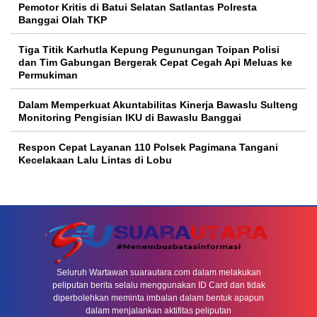
Pemotor Kritis di Batui Selatan Satlantas Polresta
Banggai Olah TKP
Tiga Titik Karhutla Kepung Pegunungan Toipan Polisi
dan Tim Gabungan Bergerak Cepat Cegah Api Meluas ke
Permukiman
Dalam Memperkuat Akuntabilitas Kinerja Bawaslu Sulteng
Monitoring Pengisian IKU di Bawaslu Banggai
Respon Cepat Layanan 110 Polsek Pagimana Tangani
Kecelakaan Lalu Lintas di Lobu
Seluruh Wartawan suarautara.com dalam melakukan
peliputan berita selalu menggunakan ID Card dan tidak
diperbolehkan meminta imbalan dalam bentuk apapun
dalam menjalankan aktifitas peliputan