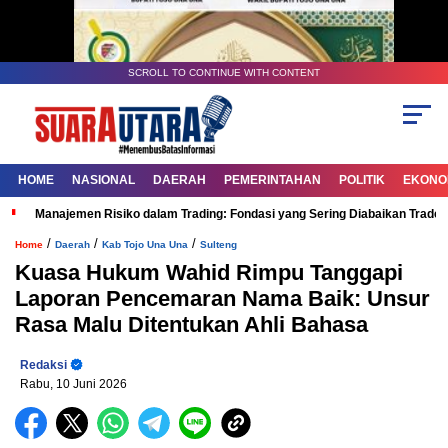
SCROLL TO CONTINUE WITH CONTENT
HOME
NASIONAL
DAERAH
PEMERINTAHAN
POLITIK
EKONOM
Manajemen Risiko dalam Trading: Fondasi yang Sering Diabaikan Trade
/
/
/
Home
Daerah
Kab Tojo Una Una
Sulteng
Kuasa Hukum Wahid Rimpu Tanggapi
Laporan Pencemaran Nama Baik: Unsur
Rasa Malu Ditentukan Ahli Bahasa
Redaksi
Rabu, 10 Juni 2026