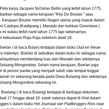
eta karya Jacques Nicholas Bellin yang terbit tahun 1775,
barkan sebagai nama kerajaan “Rey De Boulan ” atau
. Kerajaan Boulan memiliki Negeri utama yang masuk dalam
ni Caidupa (Kaidipang ), Manado dan bahkan Gorontane (
a ini walau terbit nanti tahun 1775 tapi sebenarnya
 kekuasaan Raja Raja sebelum abad 18.
oelan ( di baca Bulan) terdapat dalam buku
Oud en Neuw
a Valentyn. Boelan di sebutkan dalam buku ini sebagai nama
wilayahnya membentang luas dari Manado dan sekitarnya
Bolaang Mongondow. Selain nama kerajaan, Boelan juga
i di pesisir pantai yang menjadi salah satu tempat tinggal
aerah ini sekarang berada pada Desa Bolaang dan sekitarnya
olaang Mongondow sekarang ini.
Boelang ( di baca Bulang) terdapat di berbagai dokumen
bad 17 hingga abad 18. salah satunya dapat di lihat dalam
ugges’s dalam buku
Het Journaal van Padtbrugges Reis naar