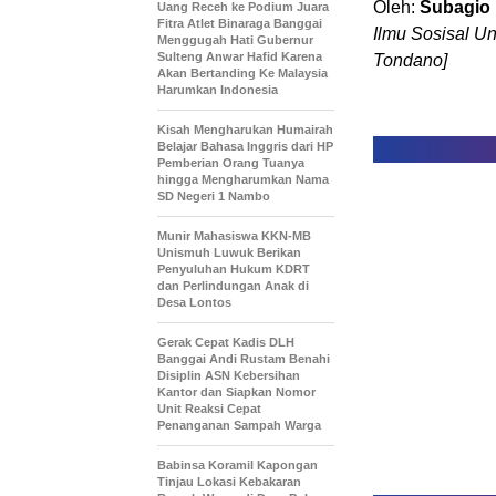
Oleh:
Subagio
Uang Receh ke Podium Juara
Fitra Atlet Binaraga Banggai
Ilmu Sosisal U
Menggugah Hati Gubernur
Sulteng Anwar Hafid Karena
Tondano]
Akan Bertanding Ke Malaysia
Harumkan Indonesia
Kisah Mengharukan Humairah
Belajar Bahasa Inggris dari HP
Pemberian Orang Tuanya
hingga Mengharumkan Nama
SD Negeri 1 Nambo
Munir Mahasiswa KKN-MB
Unismuh Luwuk Berikan
Penyuluhan Hukum KDRT
dan Perlindungan Anak di
Desa Lontos
Gerak Cepat Kadis DLH
Banggai Andi Rustam Benahi
Disiplin ASN Kebersihan
Kantor dan Siapkan Nomor
Unit Reaksi Cepat
Penanganan Sampah Warga
Babinsa Koramil Kapongan
Tinjau Lokasi Kebakaran