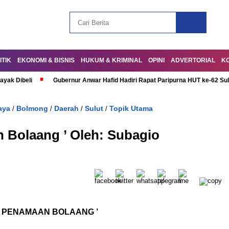
ITIK
EKONOMI & BISNIS
HUKUM & KRIMINAL
OPINI
ADVERTORIAL
K
ayak Dibeli
Gubernur Anwar Hafid Hadiri Rapat Paripurna HUT ke-62 Su
aya
Bolmong
Daerah
Sulut
Topik Utama
/
/
/
/
n Bolaang ’ Oleh: Subagio
ah ‘ PENAMAAN BOLAANG ’