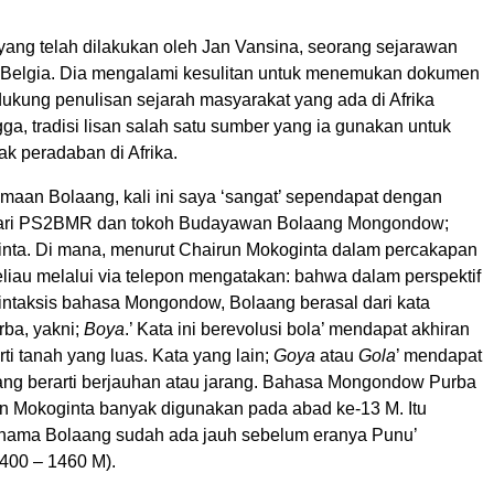
 yang telah dilakukan oleh Jan Vansina, seorang sejarawan
 Belgia. Dia mengalami kesulitan untuk menemukan dokumen
ukung penulisan sejarah masyarakat yang ada di Afrika
ga, tradisi lisan salah satu sumber yang ia gunakan untuk
k peradaban di Afrika.
aan Bolaang, kali ini saya ‘sangat’ sependapat dengan
ari PS2BMR dan tokoh Budayawan Bolaang Mongondow;
nta. Di mana, menurut Chairun Mokoginta dalam percakapan
liau melalui via telepon mengatakan: bahwa dalam perspektif
sintaksis bahasa Mongondow, Bolaang berasal dari kata
ba, yakni;
Boya
.’ Kata ini berevolusi bola’ mendapat akhiran
rti tanah yang luas. Kata yang lain;
Goya
atau
Gola
’ mendapat
yang berarti berjauhan atau jarang. Bahasa Mongondow Purba
n Mokoginta banyak digunakan pada abad ke-13 M. Itu
 nama Bolaang sudah ada jauh sebelum eranya Punu’
400 – 1460 M).