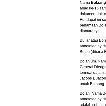
Nama
Bolaang
abad ke-15 sam
dokumen-dokum
Pendapat ini s
penamaan Bolaa
diantaranya:
Bullar atau Bo
annotated by H
Bolao (dibaca 
Bolanium. Nama
General Dieogo
termuat dalam
Jacobs ). Jaco
untuk Bolaang.
Bolan. Nama B
annotated by H
adalah sebutan