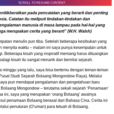
SCROLL TO RESUME CONTENT
enitikberatkan pada pencatatan yang berarti dan penting
sia. Catatan itu meliputi tindakan-tindakan dan
ngalaman manusia di masa lampau pada hal-hal yang
ga merupakan cerita yang berarti” (W.H. Walsh)
mpatan menulis pun tiba. Setelah beberapa kesibukan yang
n menyita waktu – malam ini saya punya kesempatan untuk
gi. Beberapa kisah yang inspiratif memang harus dituangkan
palagi kisah itu sangat menarik dan bernilai sejarah.
a minggu yang lalu, saya bisa bertemu dengan teman-teman
usat Studi Sejarah Bolaang Mongondow Raya). Melalui
 saya pun mendapat pengalaman dan pengetahuan baru
h Bolaang Mongondow – terutama sekali sejarah ‘Penamaan’
a ini, saya yang merupakan ‘orang Bolaang’ awalnya
usul penamaan Bolaang berasal dari Bahasa Cina. Cerita ini
alui penuturan (O’uman) para tetuah di Bolaang.