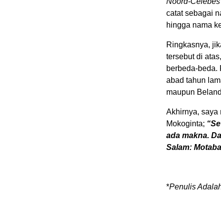
Noord-Celebes 
catat sebagai 
hingga nama ke
Ringkasnya, ji
tersebut di at
berbeda-beda.
abad tahun lam
maupun Belanda
Akhirnya, saya 
Mokoginta;
“Se
ada makna. Da
Salam: Motabat
*
Penulis Adala