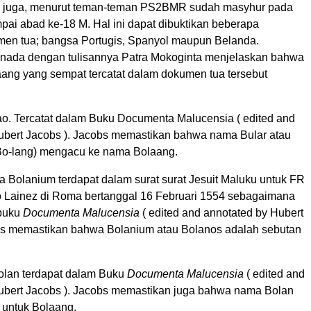
juga, menurut teman-teman PS2BMR sudah masyhur pada
pai abad ke-18 M. Hal ini dapat dibuktikan beberapa
en tua; bangsa Portugis, Spanyol maupun Belanda.
enada dengan tulisannya Patra Mokoginta menjelaskan bahwa
ng yang sempat tercatat dalam dokumen tua tersebut
lao. Tercatat dalam Buku Documenta Malucensia ( edited and
ubert Jacobs ). Jacobs memastikan bahwa nama Bular atau
Bo-lang) mengacu ke nama Bolaang.
 Bolanium terdapat dalam surat surat Jesuit Maluku untuk FR
 Lainez di Roma bertanggal 16 Februari 1554 sebagaimana
 buku
Documenta Malucensia
( edited and annotated by Hubert
bs memastikan bahwa Bolanium atau Bolanos adalah sebutan
olan terdapat dalam Buku
Documenta Malucensia
( edited and
ubert Jacobs ). Jacobs memastikan juga bahwa nama Bolan
 untuk Bolaang.