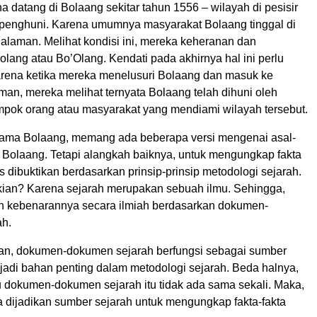
a datang di Bolaang sekitar tahun 1556 – wilayah di pesisir
erpenghuni. Karena umumnya masyarakat Bolaang tinggal di
laman. Melihat kondisi ini, mereka keheranan dan
lang atau Bo’Olang. Kendati pada akhirnya hal ini perlu
i, karena ketika mereka menelusuri Bolaang dan masuk ke
an, mereka melihat ternyata Bolaang telah dihuni oleh
pok orang atau masyarakat yang mendiami wilayah tersebut.
ama Bolaang, memang ada beberapa versi mengenai asal-
Bolaang. Tetapi alangkah baiknya, untuk mengungkap fakta
us dibuktikan berdasarkan prinsip-prinsip metodologi sejarah.
an? Karena sejarah merupakan sebuah ilmu. Sehingga,
an kebenarannya secara ilmiah berdasarkan dokumen-
ah.
an, dokumen-dokumen sejarah berfungsi sebagai sumber
jadi bahan penting dalam metodologi sejarah. Beda halnya,
au dokumen-dokumen sejarah itu tidak ada sama sekali. Maka,
isa dijadikan sumber sejarah untuk mengungkap fakta-fakta