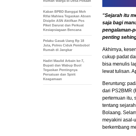
Rumah Warga di Desa Pokaan
Kaban BPBD Banggai Moh
“Sejarah itu m
Rifai Mahiwa Tegaskan Absen
Disiplin ASN Aktifkan Pos
saja bagi manu
Piket Darurat dan Perkuat
pengalaman-pe
Kesiapsiagaan Bencana
penting sehing
Pelaku Gasak Uang Rp 18
Juta, Polres Ciduk Pembobol
Akhirnya, kese
Rumah di Jangkar
cukup padat da
Hadiri Maulid Arbain ke-7,
bisa menulis la
Bupati dan Wabup Buol
Tegaskan Pentingnya
lewat tulisan. A
Persatuan dan Spirit
Keagamaan
Beruntung: pad
dari PS2BMR (P
pertemuan itu,
tentang sejara
Bolaang. Selam
meyakini asal-
berkembang mel