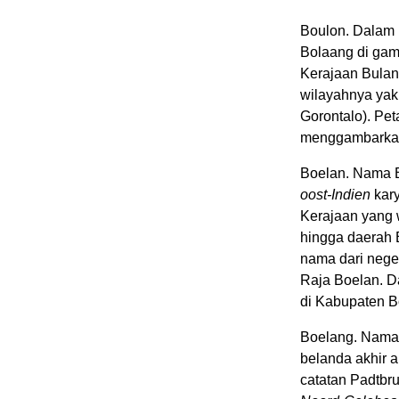
Boulon. Dalam P
Bolaang di gam
Kerajaan Bulan
wilayahnya yak
Gorontalo). Pet
menggambarkan
Boelan. Nama B
oost-Indien
kary
Kerajaan yang 
hingga daerah 
nama dari neger
Raja Boelan. D
di Kabupaten B
Boelang. Nama 
belanda akhir a
catatan Padtbr