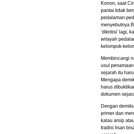
Konon, saat Cin
pantai tidak b
pedalaman-peda
menyebutnya Bo
‘dikritisi’ lag
wilayah pedalam
kelompok-kelom
Membincangi n
usul penamaan 
sejarah itu har
Mengapa demiki
harus dibuktik
dokumen sejar
Dengan demiki
primer dan men
kalau arsip at
tradisi lisan b