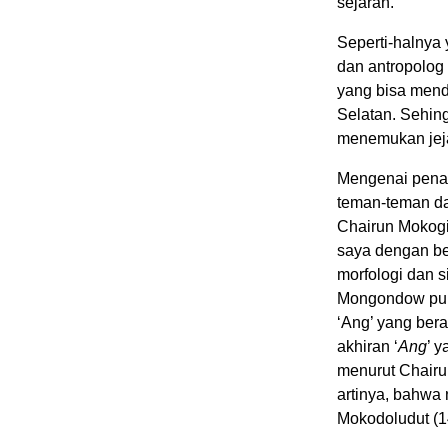
sejarah.
Seperti-halnya
dan antropolog
yang bisa mend
Selatan. Sehing
menemukan jeja
Mengenai penam
teman-teman d
Chairun Mokogi
saya dengan be
morfologi dan 
Mongondow pur
‘Ang’ yang bera
akhiran ‘
Ang
’ 
menurut Chairu
artinya, bahwa
Mokodoludut (1