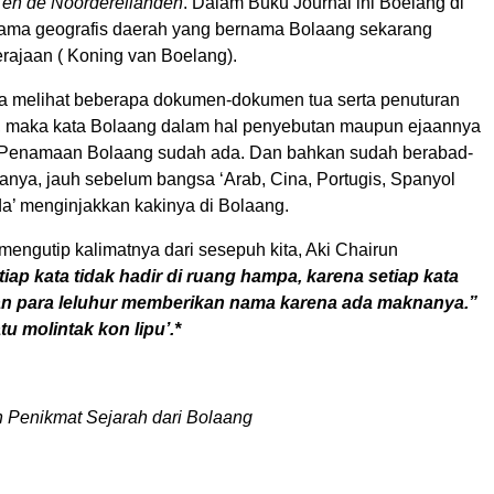
en de Noordereilanden
. Dalam Buku Journal ini Boelang di
nama geografis daerah yang bernama Bolaang sekarang
rajaan ( Koning van Boelang).
ka melihat beberapa dokumen-dokumen tua serta penuturan
as, maka kata Bolaang dalam hal penyebutan maupun ejaannya
 Penamaan Bolaang sudah ada. Dan bahkan sudah berabad-
anya, jauh sebelum bangsa ‘Arab, Cina, Portugis, Spanyol
’ menginjakkan kakinya di Bolaang.
mengutip kalimatnya dari sesepuh kita, Aki Chairun
tiap kata tidak hadir di ruang hampa, karena setiap kata
n para leluhur memberikan nama karena ada maknanya.”
u molintak kon lipu’.*
h Penikmat Sejarah dari Bolaang