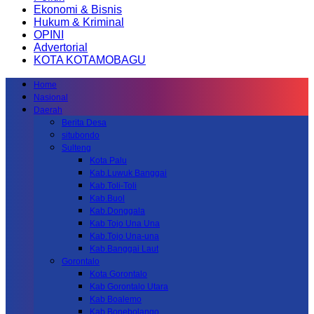
Ekonomi & Bisnis
Hukum & Kriminal
OPINI
Advertorial
KOTA KOTAMOBAGU
Home
Nasional
Daerah
Berita Desa
situbondo
Sulteng
Kota Palu
Kab.Luwuk Banggai
Kab.Toli-Toli
Kab.Buol
Kab.Donggala
Kab Tojo Una Una
Kab.Tojo Una-una
Kab.Banggai Laut
Gorontalo
Kota Gorontalo
Kab Gorontalo Utara
Kab Boalemo
Kab.Bonebolango