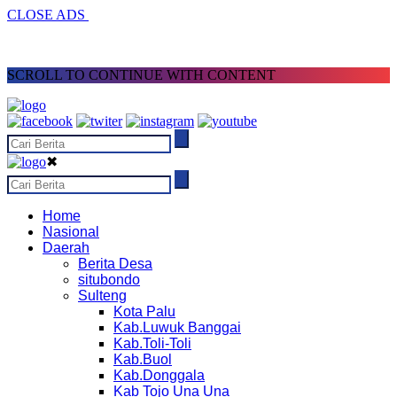
CLOSE ADS
SCROLL TO CONTINUE WITH CONTENT
✖
Home
Nasional
Daerah
Berita Desa
situbondo
Sulteng
Kota Palu
Kab.Luwuk Banggai
Kab.Toli-Toli
Kab.Buol
Kab.Donggala
Kab Tojo Una Una