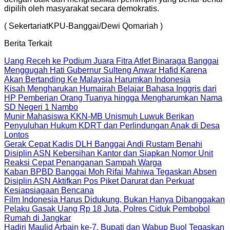
dipilih oleh masyarakat secara demokratis.
( SekertariatKPU-Banggai/Dewi Qomariah )
Berita Terkait
Uang Receh ke Podium Juara Fitra Atlet Binaraga Banggai
Menggugah Hati Gubernur Sulteng Anwar Hafid Karena
Akan Bertanding Ke Malaysia Harumkan Indonesia
Kisah Mengharukan Humairah Belajar Bahasa Inggris dari
HP Pemberian Orang Tuanya hingga Mengharumkan Nama
SD Negeri 1 Nambo
Munir Mahasiswa KKN-MB Unismuh Luwuk Berikan
Penyuluhan Hukum KDRT dan Perlindungan Anak di Desa
Lontos
Gerak Cepat Kadis DLH Banggai Andi Rustam Benahi
Disiplin ASN Kebersihan Kantor dan Siapkan Nomor Unit
Reaksi Cepat Penanganan Sampah Warga
Kaban BPBD Banggai Moh Rifai Mahiwa Tegaskan Absen
Disiplin ASN Aktifkan Pos Piket Darurat dan Perkuat
Kesiapsiagaan Bencana
Film Indonesia Harus Didukung, Bukan Hanya Dibanggakan
Pelaku Gasak Uang Rp 18 Juta, Polres Ciduk Pembobol
Rumah di Jangkar
Hadiri Maulid Arbain ke-7, Bupati dan Wabup Buol Tegaskan