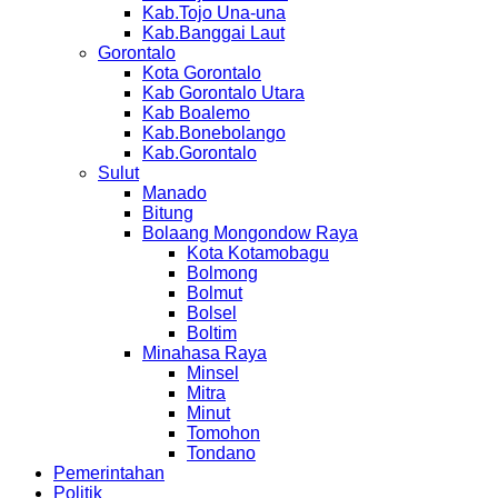
Kab.Tojo Una-una
Kab.Banggai Laut
Gorontalo
Kota Gorontalo
Kab Gorontalo Utara
Kab Boalemo
Kab.Bonebolango
Kab.Gorontalo
Sulut
Manado
Bitung
Bolaang Mongondow Raya
Kota Kotamobagu
Bolmong
Bolmut
Bolsel
Boltim
Minahasa Raya
Minsel
Mitra
Minut
Tomohon
Tondano
Pemerintahan
Politik