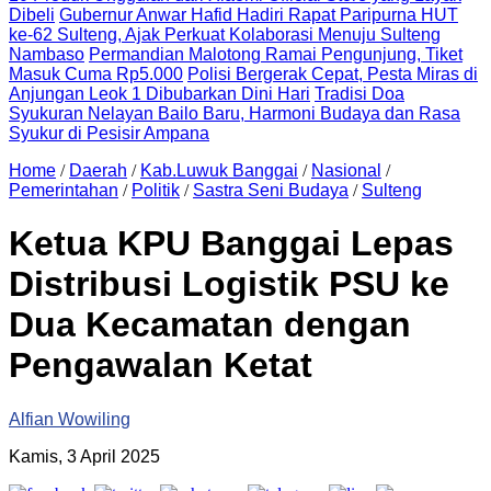
Dibeli
Gubernur Anwar Hafid Hadiri Rapat Paripurna HUT
ke-62 Sulteng, Ajak Perkuat Kolaborasi Menuju Sulteng
Nambaso
Permandian Malotong Ramai Pengunjung, Tiket
Masuk Cuma Rp5.000
Polisi Bergerak Cepat, Pesta Miras di
Anjungan Leok 1 Dibubarkan Dini Hari
Tradisi Doa
Syukuran Nelayan Bailo Baru, Harmoni Budaya dan Rasa
Syukur di Pesisir Ampana
Home
/
Daerah
/
Kab.Luwuk Banggai
/
Nasional
/
Pemerintahan
/
Politik
/
Sastra Seni Budaya
/
Sulteng
Ketua KPU Banggai Lepas
Distribusi Logistik PSU ke
Dua Kecamatan dengan
Pengawalan Ketat
Alfian Wowiling
Kamis, 3 April 2025