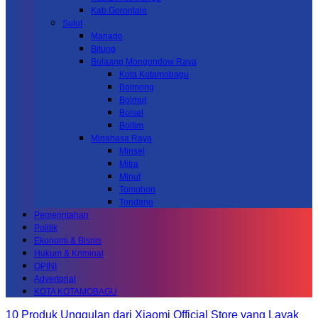
Kab.Gorontalo
Sulut
Manado
Bitung
Bolaang Mongondow Raya
Kota Kotamobagu
Bolmong
Bolmut
Bolsel
Boltim
Minahasa Raya
Minsel
Mitra
Minut
Tomohon
Tondano
Pemerintahan
Politik
Ekonomi & Bisnis
Hukum & Kriminal
OPINI
Advertorial
KOTA KOTAMOBAGU
10 Produk Unggulan dari Xiaomi Official Store yang Layak