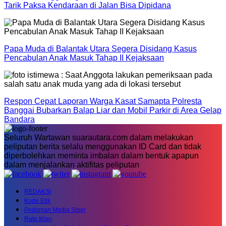
Tarik Paksa Kendaraan di Jalan Bisa Dipidana
Papa Muda di Balantak Utara Segera Disidang Kasus
Pencabulan Anak Masuk Tahap II Kejaksaan
Respon Cepat Laporan Warga Kasat Samapta Polresta
Banggai Bubarkan Balap Liar dan Mobil Parkir di Area Gelap
Bandara
Seluruh Wartawan suarautara.com dalam melakukan
peliputan berita selalu menggunakan ID Card dan tidak
diperbolehkan meminta imbalan dalam bentuk apapun
dalam menjalankan aktifitas peliputan
REDAKSI
Kode Etik
Pedoman Media Siber
Rate Iklan