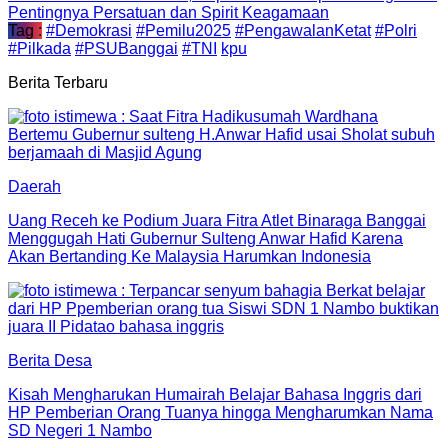
Pentingnya Persatuan dan Spirit Keagamaan
Tag :
#Demokrasi
#Pemilu2025
#PengawalanKetat
#Polri
#Pilkada
#PSUBanggai
#TNI
kpu
Berita Terbaru
Daerah
Uang Receh ke Podium Juara Fitra Atlet Binaraga Banggai
Menggugah Hati Gubernur Sulteng Anwar Hafid Karena
Akan Bertanding Ke Malaysia Harumkan Indonesia
Berita Desa
Kisah Mengharukan Humairah Belajar Bahasa Inggris dari
HP Pemberian Orang Tuanya hingga Mengharumkan Nama
SD Negeri 1 Nambo