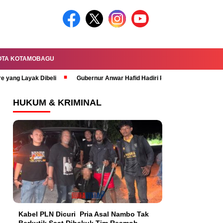
OTA KOTAMOBAGU
re yang Layak Dibeli
Gubernur Anwar Hafid Hadiri Rapat Paripurna HUT 
HUKUM & KRIMINAL
Kabel PLN Dicuri Pria Asal Nambo Tak
Berkutik Saat Dibekuk Tim Resmob