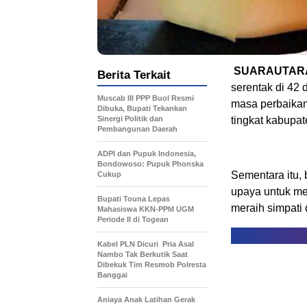
SUARAUTARA
Berita Terkait
serentak di 42
Muscab III PPP Buol Resmi
masa perbaikan
Dibuka, Bupati Tekankan
Sinergi Politik dan
tingkat kabupat
Pembangunan Daerah
ADPI dan Pupuk Indonesia,
Bondowoso: Pupuk Phonska
Sementara itu,
Cukup
upaya untuk me
Bupati Touna Lepas
meraih simpati 
Mahasiswa KKN-PPM UGM
Periode II di Togean
Kabel PLN Dicuri Pria Asal
Nambo Tak Berkutik Saat
Dibekuk Tim Resmob Polresta
Banggai
Aniaya Anak Latihan Gerak