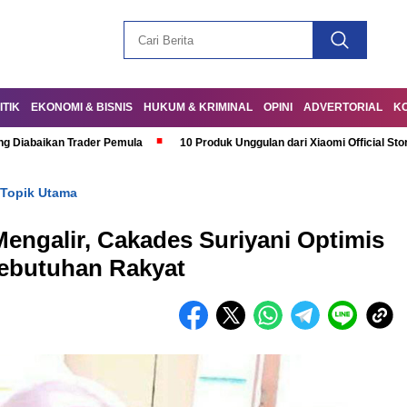
ITIK
EKONOMI & BISNIS
HUKUM & KRIMINAL
OPINI
ADVERTORIAL
K
ng Diabaikan Trader Pemula
10 Produk Unggulan dari Xiaomi Official Sto
Topik Utama
ngalir, Cakades Suriyani Optimis
Kebutuhan Rakyat