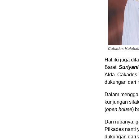
Cakades Hulubala
Hal itu juga d
Barat,
Suriyani
Alda. Cakades n
dukungan dari 
Dalam menggal
kunjungan sila
(
open house
) 
Dan rupanya, g
Pilkades nanti 
dukungan dari 