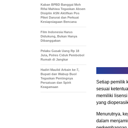
Kaban BPBD Banggai Moh
Rifai Mahiwa Tegaskan Absen
Disiplin ASN Aktifkan Pos
Piket Darurat dan Perkuat
Kesiapsiagaan Bencana
Film Indonesia Harus
Didukung, Bukan Hanya
Dibanggakan
Pelaku Gasak Uang Rp 18
Juta, Polres Ciduk Pembobol
Rumah di Jangkar
Hadiri Maulid Arbain ke-7,
Bupati dan Wabup Buol
Tegaskan Pentingnya
Setiap pemilik 
Persatuan dan Spirit
Keagamaan
sesuai ketentua
memiliki lisens
yang dioperasik
Menurutnya, kep
dalam menjami
perkembangan s