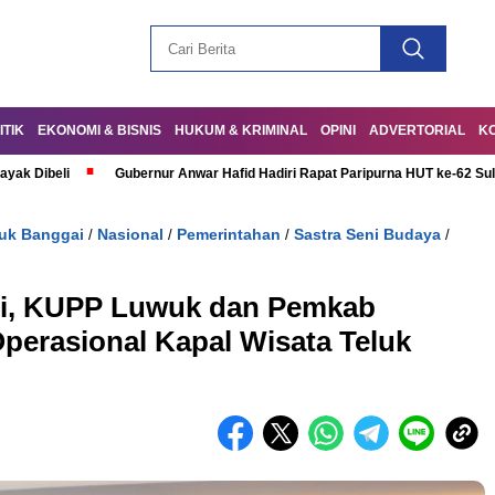
ITIK
EKONOMI & BISNIS
HUKUM & KRIMINAL
OPINI
ADVERTORIAL
K
ayak Dibeli
Gubernur Anwar Hafid Hadiri Rapat Paripurna HUT ke-62 Su
uk Banggai
Nasional
Pemerintahan
Sastra Seni Budaya
/
/
/
/
ri, KUPP Luwuk dan Pemkab
Operasional Kapal Wisata Teluk