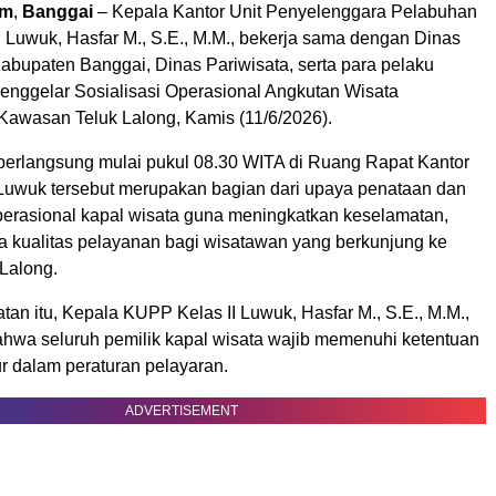
om
,
Banggai
– Kepala Kantor Unit Penyelenggara Pelabuhan
I Luwuk, Hasfar M., S.E., M.M., bekerja sama dengan Dinas
bupaten Banggai, Dinas Pariwisata, serta para pelaku
enggelar Sosialisasi Operasional Angkutan Wisata
awasan Teluk Lalong, Kamis (11/6/2026).
berlangsung mulai pukul 08.30 WITA di Ruang Rapat Kantor
Luwuk tersebut merupakan bagian dari upaya penataan dan
rasional kapal wisata guna meningkatkan keselamatan,
a kualitas pelayanan bagi wisatawan yang berkunjung ke
Lalong.
an itu, Kepala KUPP Kelas II Luwuk, Hasfar M., S.E., M.M.,
wa seluruh pemilik kapal wisata wajib memenuhi ketentuan
ur dalam peraturan pelayaran.
ADVERTISEMENT