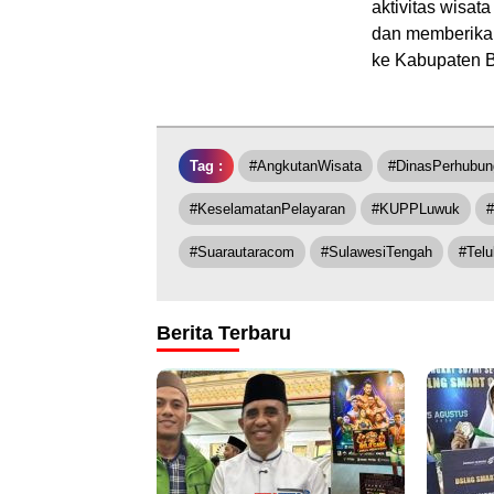
aktivitas wisat
dan memberikan
ke Kabupaten 
Tag :
#AngkutanWisata
#DinasPerhubun
#KeselamatanPelayaran
#KUPPLuwuk
#Suarautaracom
#SulawesiTengah
#Telu
Berita Terbaru