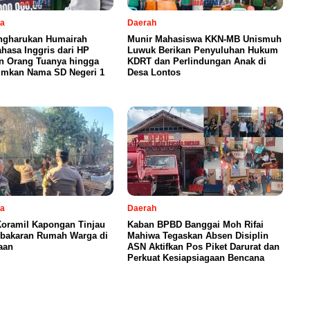
sa
Daerah
ngharukan Humairah
Munir Mahasiswa KKN-MB Unismuh
ahasa Inggris dari HP
Luwuk Berikan Penyuluhan Hukum
n Orang Tuanya hingga
KDRT dan Perlindungan Anak di
mkan Nama SD Negeri 1
Desa Lontos
sa
Daerah
Koramil Kapongan Tinjau
Kaban BPBD Banggai Moh Rifai
ebakaran Rumah Warga di
Mahiwa Tegaskan Absen Disiplin
aan
ASN Aktifkan Pos Piket Darurat dan
Perkuat Kesiapsiagaan Bencana