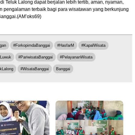
a di Teluk Lalong dapat berjalan lebih tertib, aman, nyaman,
 pengalaman terbaik bagi para wisatawan yang berkunjung
Banggai.(AM’oks69)
gan
#ForkopimdaBanggai
#HasfarM
#KapalWisata
#Luwuk
#PariwisataBanggai
#PelayananWisata
kLalong
#WisataBanggai
Banggai