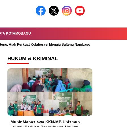
OTA KOTAMOBAGU
lteng, Ajak Perkuat Kolaborasi Menuju Sulteng Nambaso
Permandian Mal
HUKUM & KRIMINAL
Munir Mahasiswa KKN-MB Unismuh
Luwuk Berikan Penyuluhan Hukum