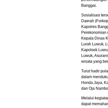
Banggai.
Sosialisasi ter
Daerah (Forkopi
Kapolres Bangg
Perekonomian d
Kepala Dinas K
Lurah Luwuk, L
Kapolsek Luwu
Luwuk, Asuransi
wisata yang be
Turut hadir pul
dalam mendukung
Honda Jaya, Ka
dan Oja Nambo
Melalui kegiata
dapat memaham