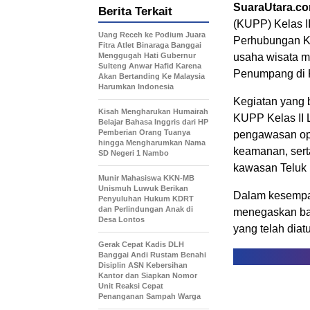
SuaraUtara.c
Berita Terkait
(KUPP) Kelas I
Uang Receh ke Podium Juara
Perhubungan Ka
Fitra Atlet Binaraga Banggai
Menggugah Hati Gubernur
usaha wisata m
Sulteng Anwar Hafid Karena
Penumpang di K
Akan Bertanding Ke Malaysia
Harumkan Indonesia
Kegiatan yang 
Kisah Mengharukan Humairah
KUPP Kelas II 
Belajar Bahasa Inggris dari HP
Pemberian Orang Tuanya
pengawasan ope
hingga Mengharumkan Nama
keamanan, sert
SD Negeri 1 Nambo
kawasan Teluk 
Munir Mahasiswa KKN-MB
Unismuh Luwuk Berikan
Dalam kesempat
Penyuluhan Hukum KDRT
dan Perlindungan Anak di
menegaskan bah
Desa Lontos
yang telah diat
Gerak Cepat Kadis DLH
Banggai Andi Rustam Benahi
Disiplin ASN Kebersihan
Kantor dan Siapkan Nomor
Unit Reaksi Cepat
Penanganan Sampah Warga