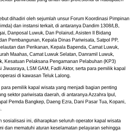
sebut dihadiri oleh sejumlah unsur Forum Koordinasi Pimpinan
mda) dan instansi terkait, di antaranya Dandim 1308/LB,
ai, Danposal Luwuk, Dan Polairud, Asisten II Bidang
an Pembangunan, Kepala Dinas Pariwisata, Satpol PP,
elautan dan Perikanan, Kepala Bapenda, Camat Luwuk,
urah Maahas, Camat Luwuk Selatan, Danramil Luwuk,
k, Kesatuan Pelaksana Pengamanan Pelabuhan (KP3)
 Jiwasraya, LSM GAM, Fadli Aktor, serta para pemilik kapal
roperasi di kawasan Teluk Lalong.
a para pemilik kapal wisata yang menjadi bagian penting
 sektor pariwisata daerah, di antaranya Azzahra Ipul,
pal Pemda Bangkep, Daeng Ezra, Dani Pasar Tua, Kopani,
.
n sosialisasi ini, diharapkan seluruh operator kapal wisata
i dan mematuhi aturan keselamatan pelayaran sehingga