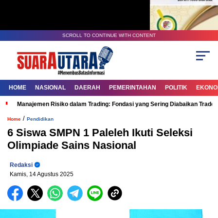
SCROLL TO CONTINUE WITH CONTENT
HOME
NASIONAL
DAERAH
PEMERINTAHAN
POLITIK
EKONOM
Manajemen Risiko dalam Trading: Fondasi yang Sering Diabaikan Trade
/
Home
Pendidikan
6 Siswa SMPN 1 Paleleh Ikuti Seleksi
Olimpiade Sains Nasional
Redaksi
Kamis, 14 Agustus 2025