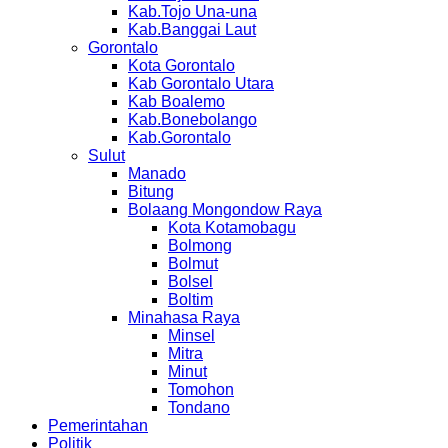
Kab.Tojo Una-una
Kab.Banggai Laut
Gorontalo
Kota Gorontalo
Kab Gorontalo Utara
Kab Boalemo
Kab.Bonebolango
Kab.Gorontalo
Sulut
Manado
Bitung
Bolaang Mongondow Raya
Kota Kotamobagu
Bolmong
Bolmut
Bolsel
Boltim
Minahasa Raya
Minsel
Mitra
Minut
Tomohon
Tondano
Pemerintahan
Politik