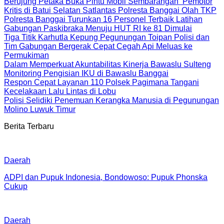
Berujung Petaka Buka Pintu Mobil Sembarangan Pemotor
Kritis di Batui Selatan Satlantas Polresta Banggai Olah TKP
Polresta Banggai Turunkan 16 Personel Terbaik Latihan
Gabungan Paskibraka Menuju HUT RI ke 81 Dimulai
Tiga Titik Karhutla Kepung Pegunungan Toipan Polisi dan
Tim Gabungan Bergerak Cepat Cegah Api Meluas ke
Permukiman
Dalam Memperkuat Akuntabilitas Kinerja Bawaslu Sulteng
Monitoring Pengisian IKU di Bawaslu Banggai
Respon Cepat Layanan 110 Polsek Pagimana Tangani
Kecelakaan Lalu Lintas di Lobu
Polisi Selidiki Penemuan Kerangka Manusia di Pegunungan
Molino Luwuk Timur
Berita Terbaru
Daerah
ADPI dan Pupuk Indonesia, Bondowoso: Pupuk Phonska
Cukup
Daerah