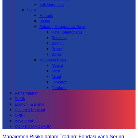
Kab.Gorontalo
Sulut
Manado
Bitung
Bolaang Mongondow Raya
Kota Kotamobagu
Bolmong
Bolmut
Bolsel
Boltim
Minahasa Raya
Minsel
Mitra
Minut
Tomohon
Tondano
Pemerintahan
Politik
Ekonomi & Bisnis
Hukum & Kriminal
OPINI
Advertorial
KOTA KOTAMOBAGU
Manajemen Risiko dalam Trading: Fondasi yang Sering