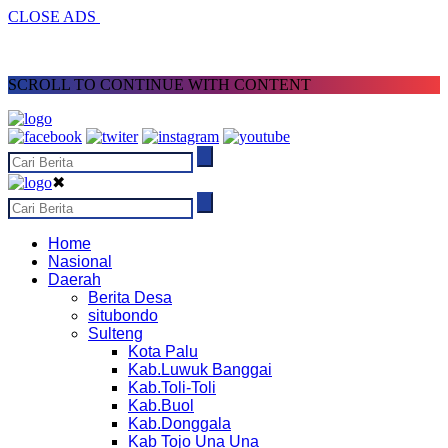
CLOSE ADS
SCROLL TO CONTINUE WITH CONTENT
✖
Home
Nasional
Daerah
Berita Desa
situbondo
Sulteng
Kota Palu
Kab.Luwuk Banggai
Kab.Toli-Toli
Kab.Buol
Kab.Donggala
Kab Tojo Una Una