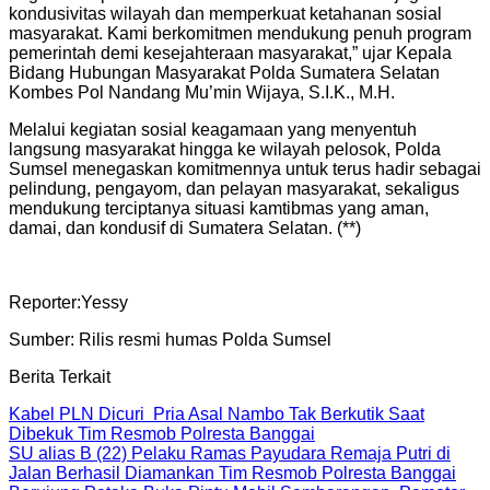
kondusivitas wilayah dan memperkuat ketahanan sosial
masyarakat. Kami berkomitmen mendukung penuh program
pemerintah demi kesejahteraan masyarakat,” ujar Kepala
Bidang Hubungan Masyarakat Polda Sumatera Selatan
Kombes Pol Nandang Mu’min Wijaya, S.I.K., M.H.
Melalui kegiatan sosial keagamaan yang menyentuh
langsung masyarakat hingga ke wilayah pelosok, Polda
Sumsel menegaskan komitmennya untuk terus hadir sebagai
pelindung, pengayom, dan pelayan masyarakat, sekaligus
mendukung terciptanya situasi kamtibmas yang aman,
damai, dan kondusif di Sumatera Selatan. (**)
Reporter:Yessy
Sumber: Rilis resmi humas Polda Sumsel
Berita Terkait
Kabel PLN Dicuri Pria Asal Nambo Tak Berkutik Saat
Dibekuk Tim Resmob Polresta Banggai
SU alias B (22) Pelaku Ramas Payudara Remaja Putri di
Jalan Berhasil Diamankan Tim Resmob Polresta Banggai