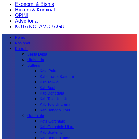
Ekonomi & Bisnis
Hukum & Kriminal
OPINI
Advertorial
KOTA KOTAMOBAGU
Home
Nasional
Daerah
Berita Desa
situbondo
Sulteng
Kota Palu
Kab.Luwuk Banggai
Kab.Toli-Toli
Kab.Buol
Kab.Donggala
Kab Tojo Una Una
Kab.Tojo Una-una
Kab.Banggai Laut
Gorontalo
Kota Gorontalo
Kab Gorontalo Utara
Kab Boalemo
Kab.Bonebolango