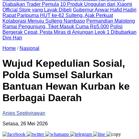
Diabaikan Trader Pemula
10 Produk Unggulan dari Xiaomi
Official Store yang Layak Dibeli
Gubernur Anwar Hafid Hadiri
Rapat Paripurna HUT ke-62 Sulteng, Ajak Perkuat
Kolaborasi Menuju Sulteng Nambaso
Permandian Malotong
Ramai Pengunjung, Tiket Masuk Cuma Rp5.000
Polisi
Bergerak Cepat, Pesta Miras di Anjungan Leok 1 Dibubarkan
Dini Hari
Home
/
Nasional
Wujud Kepedulian Sosial,
Polda Sumsel Salurkan
Bantuan Hewan Kurban ke
Berbagai Daerah
Anies Septivirawan
Selasa, 26 Mei 2026