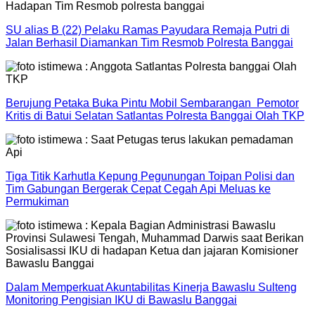
SU alias B (22) Pelaku Ramas Payudara Remaja Putri di
Jalan Berhasil Diamankan Tim Resmob Polresta Banggai
Berujung Petaka Buka Pintu Mobil Sembarangan Pemotor
Kritis di Batui Selatan Satlantas Polresta Banggai Olah TKP
Tiga Titik Karhutla Kepung Pegunungan Toipan Polisi dan
Tim Gabungan Bergerak Cepat Cegah Api Meluas ke
Permukiman
Dalam Memperkuat Akuntabilitas Kinerja Bawaslu Sulteng
Monitoring Pengisian IKU di Bawaslu Banggai