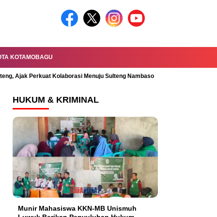
OTA KOTAMOBAGU
lteng, Ajak Perkuat Kolaborasi Menuju Sulteng Nambaso
Permandian Mal
HUKUM & KRIMINAL
Munir Mahasiswa KKN-MB Unismuh
Luwuk Berikan Penyuluhan Hukum