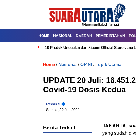
HOME
NASIONAL
DAERAH
PEMERINTAHAN
POL
10 Produk Unggulan dari Xiaomi Official Store yang L
Home
Nasional
OPINI
Topik Utama
/
/
/
UPDATE 20 Juli: 16.451.
Covid-19 Dosis Kedua
Redaksi
Selasa, 20 Juli 2021
JAKARTA,
su
Berita Terkait
yang sudah div