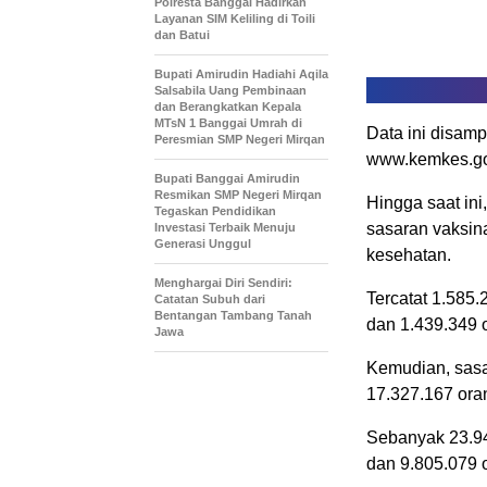
Polresta Banggai Hadirkan
Layanan SIM Keliling di Toili
dan Batui
Bupati Amirudin Hadiahi Aqila
Salsabila Uang Pembinaan
dan Berangkatkan Kepala
MTsN 1 Banggai Umrah di
Data ini disam
Peresmian SMP Negeri Mirqan
www.kemkes.go.
Bupati Banggai Amirudin
Resmikan SMP Negeri Mirqan
Hingga saat in
Tegaskan Pendidikan
sasaran vaksin
Investasi Terbaik Menuju
Generasi Unggul
kesehatan.
Menghargai Diri Sendiri:
Tercatat 1.585
Catatan Subuh dari
Bentangan Tambang Tanah
dan 1.439.349 o
Jawa
Kemudian, sasa
17.327.167 ora
Sebanyak 23.94
dan 9.805.079 o