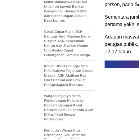
Munir Mahasiswa KKN-MB
persen, pada Se
Unismuh Luwuk Berikan
Penyuluhan Hukum KDRT
dan Perlindungan Anak di
Sementara juml
Desa Lontos
pertama yakni 
Gerak Cepat Kadis DLH
Adapun masyara
Banggai Andi Rustam Benahi
Disiplin ASN Kebersihan
petugas publik
Kantor dan Siapkan Nomor
Unit Reaksi Cepat
12-17 tahun.
Penanganan Sampah Warga
Kaban BPBD Banggai Moh
Rifai Mahiwa Tegaskan Absen
Disiplin ASN Aktifkan Pos
Piket Darurat dan Perkuat
Kesiapsiagaan Bencana
Warga Singkoyo Minta
Perlindungan Hukum ke
Polresta Banggai Kasat
Reskrim Semua Laporan Akan
Diklarifikasi Secara
Profesional
Permudah Warga Urus
Perpanjang SIM Satlantas