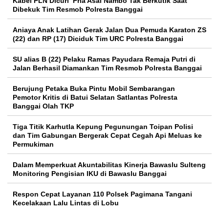
Kabel PLN Dicuri Pria Asal Nambo Tak Berkutik Saat
Dibekuk Tim Resmob Polresta Banggai
Aniaya Anak Latihan Gerak Jalan Dua Pemuda Karaton ZS
(22) dan RP (17) Diciduk Tim URC Polresta Banggai
SU alias B (22) Pelaku Ramas Payudara Remaja Putri di
Jalan Berhasil Diamankan Tim Resmob Polresta Banggai
Berujung Petaka Buka Pintu Mobil Sembarangan
Pemotor Kritis di Batui Selatan Satlantas Polresta
Banggai Olah TKP
Tiga Titik Karhutla Kepung Pegunungan Toipan Polisi
dan Tim Gabungan Bergerak Cepat Cegah Api Meluas ke
Permukiman
Dalam Memperkuat Akuntabilitas Kinerja Bawaslu Sulteng
Monitoring Pengisian IKU di Bawaslu Banggai
Respon Cepat Layanan 110 Polsek Pagimana Tangani
Kecelakaan Lalu Lintas di Lobu