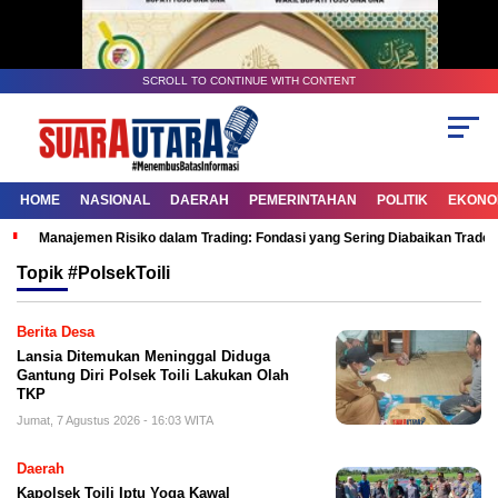
SCROLL TO CONTINUE WITH CONTENT
HOME
NASIONAL
DAERAH
PEMERINTAHAN
POLITIK
EKONOM
Manajemen Risiko dalam Trading: Fondasi yang Sering Diabaikan Trade
Topik
#PolsekToili
Berita Desa
Lansia Ditemukan Meninggal Diduga
Gantung Diri Polsek Toili Lakukan Olah
TKP
Jumat, 7 Agustus 2026 - 16:03 WITA
Daerah
Kapolsek Toili Iptu Yoga Kawal