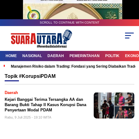
SCROLL TO CONTINUE WITH CONTENT
HOME
NASIONAL
DAERAH
PEMERINTAHAN
POLITIK
EKONOM
Manajemen Risiko dalam Trading: Fondasi yang Sering Diabaikan Trade
Topik
#KorupsiPDAM
Daerah
Kejari Banggai Terima Tersangka AA dan
Barang Bukti Tahap II Kasus Korupsi Dana
Penyertaan Modal PDAM
Rabu, 9 Juli 2025 - 19:10 WITA