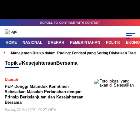
SCROLL TO CONTINUE WITH CONTENT
HOME
NASIONAL
DAERAH
PEMERINTAHAN
POLITIK
EKONOM
Manajemen Risiko dalam Trading: Fondasi yang Sering Diabaikan Trade
Topik
#KesejahteraanBersama
Daerah
PEP Donggi Matindok Komitmen
Selesaikan Masalah Pertanahan dengan
Prinsip Berkelanjutan dan Kesejahteraan
Bersama
Selasa, 27 Mei 2025 - 00:27 WITA