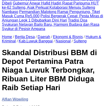
Dibeli
Gubernur Anwar Hafid Hadiri Rapat Paripurna HUT
ke-62 Sulteng, Ajak Perkuat Kolaborasi Menuju Sulteng
Nambaso
Permandian Malotong Ramai Pengunjung, Tiket
Masuk Cuma Rp5.000
Polisi Bergerak Cepat, Pesta Miras di
Anjungan Leok 1 Dibubarkan Dini Hari
Tradisi Doa
Syukuran Nelayan Bailo Baru, Harmoni Budaya dan Rasa
Syukur di Pesisir Ampana
Home
/
Berita Desa
/
Daerah
/
Ekonomi & Bisnis
/
Hukum &
Kriminal
/
Kab.Luwuk Banggai
/
Nasional
/
Sulteng
Skandal Distribusi BBM di
Depot Pertamina Patra
Niaga Luwuk Terbongkar,
Ribuan Liter BBM Diduga
Raib Setiap Hari
Alfian Wowiling