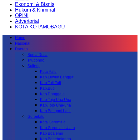
Ekonomi & Bisnis
Hukum & Kriminal
OPINI
Advertorial
KOTA KOTAMOBAGU
Home
Nasional
Daerah
Berita Desa
situbondo
Sulteng
Kota Palu
Kab.Luwuk Banggai
Kab.Toli-Toli
Kab.Buol
Kab.Donggala
Kab Tojo Una Una
Kab.Tojo Una-una
Kab.Banggai Laut
Gorontalo
Kota Gorontalo
Kab Gorontalo Utara
Kab Boalemo
Kab.Bonebolango