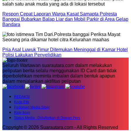
Respon Cepat Laporan Warga Kasat Samapta Polresta
Banggai Bubarkan Balap Liar dan Mobil Parkir di Area Gelap
Bandara
Pria Asal Luwuk Timur Ditemukan Meninggal di Kamar Hotel
Polisi Lakukan Penyelidikan
Seluruh Wartawan suarautara.com dalam melakukan
peliputan berita selalu menggunakan ID Card dan tidak
diperbolehkan meminta imbalan dalam bentuk apapun
dalam menjalankan aktifitas peliputan
REDAKSI
Kode Etik
Pedoman Media Siber
Rate Iklan
Status Media : Didaftarkan di Dewan Pers
Copyright © 2026 Suarautara.com - All Rights Reserved