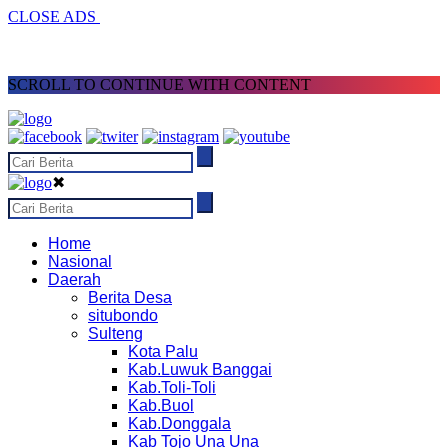
CLOSE ADS
SCROLL TO CONTINUE WITH CONTENT
✖
Home
Nasional
Daerah
Berita Desa
situbondo
Sulteng
Kota Palu
Kab.Luwuk Banggai
Kab.Toli-Toli
Kab.Buol
Kab.Donggala
Kab Tojo Una Una