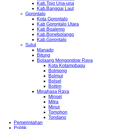
Kab.Tojo Una-una
Kab.Banggai Laut
Gorontalo
Kota Gorontalo
Kab Gorontalo Utara
Kab Boalemo
Kab.Bonebolango
Kab.Gorontalo
Sulut
Manado
Bitung
Bolaang Mongondow Raya
Kota Kotamobagu
Bolmong
Bolmut
Bolsel
Boltim
Minahasa Raya
Minsel
Mitra
Minut
Tomohon
Tondano
Pemerintahan
Politik