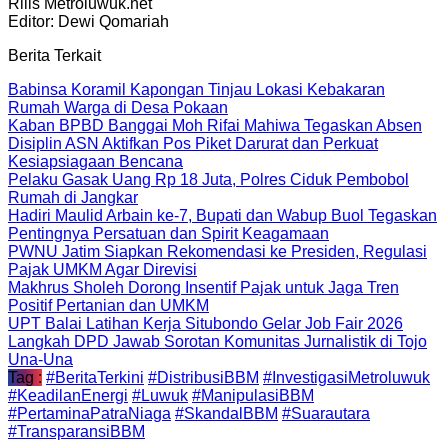
Rilis Metroluwuk.net
Editor: Dewi Qomariah
Berita Terkait
Babinsa Koramil Kapongan Tinjau Lokasi Kebakaran
Rumah Warga di Desa Pokaan
Kaban BPBD Banggai Moh Rifai Mahiwa Tegaskan Absen
Disiplin ASN Aktifkan Pos Piket Darurat dan Perkuat
Kesiapsiagaan Bencana
Pelaku Gasak Uang Rp 18 Juta, Polres Ciduk Pembobol
Rumah di Jangkar
Hadiri Maulid Arbain ke-7, Bupati dan Wabup Buol Tegaskan
Pentingnya Persatuan dan Spirit Keagamaan
PWNU Jatim Siapkan Rekomendasi ke Presiden, Regulasi
Pajak UMKM Agar Direvisi
Makhrus Sholeh Dorong Insentif Pajak untuk Jaga Tren
Positif Pertanian dan UMKM
UPT Balai Latihan Kerja Situbondo Gelar Job Fair 2026
Langkah DPD Jawab Sorotan Komunitas Jurnalistik di Tojo
Una-Una
Tag :
#BeritaTerkini
#DistribusiBBM
#InvestigasiMetroluwuk
#KeadilanEnergi
#Luwuk
#ManipulasiBBM
#PertaminaPatraNiaga
#SkandalBBM
#Suarautara
#TransparansiBBM