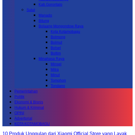
Kab.Gorontalo
Sulut
Manado
Bitung
Bolaang Mongondow Raya
Kota Kotamobagu
Bolmong
Bolmut
Bolsel
Boltim
Minahasa Raya
Minsel
Mitra
Minut
Tomohon
Tondano
Pemerintahan
Politik
Ekonomi & Bisnis
Hukum & Kriminal
OPINI
Advertorial
KOTA KOTAMOBAGU
10 Produk Unggulan dari Xiaomi Official Store yang Layak