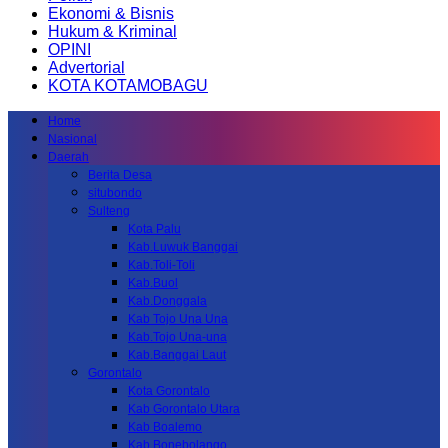
Ekonomi & Bisnis
Hukum & Kriminal
OPINI
Advertorial
KOTA KOTAMOBAGU
Home
Nasional
Daerah
Berita Desa
situbondo
Sulteng
Kota Palu
Kab.Luwuk Banggai
Kab.Toli-Toli
Kab.Buol
Kab.Donggala
Kab Tojo Una Una
Kab.Tojo Una-una
Kab.Banggai Laut
Gorontalo
Kota Gorontalo
Kab Gorontalo Utara
Kab Boalemo
Kab.Bonebolango