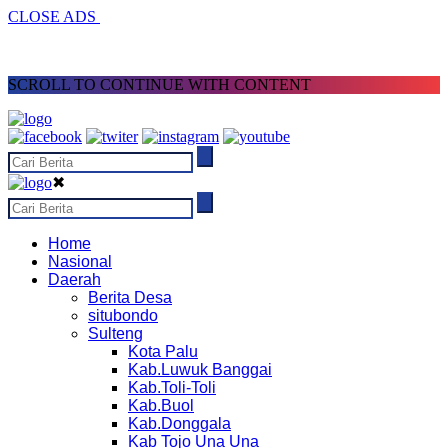
CLOSE ADS
SCROLL TO CONTINUE WITH CONTENT
✖
Home
Nasional
Daerah
Berita Desa
situbondo
Sulteng
Kota Palu
Kab.Luwuk Banggai
Kab.Toli-Toli
Kab.Buol
Kab.Donggala
Kab Tojo Una Una