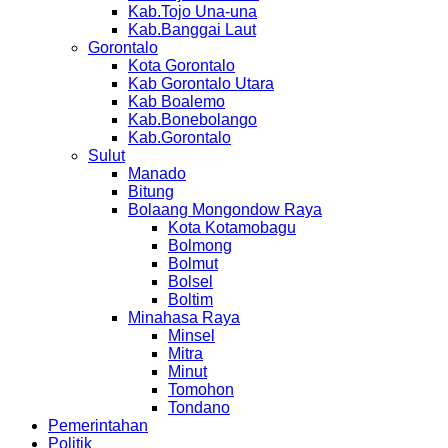
Kab.Tojo Una-una
Kab.Banggai Laut
Gorontalo
Kota Gorontalo
Kab Gorontalo Utara
Kab Boalemo
Kab.Bonebolango
Kab.Gorontalo
Sulut
Manado
Bitung
Bolaang Mongondow Raya
Kota Kotamobagu
Bolmong
Bolmut
Bolsel
Boltim
Minahasa Raya
Minsel
Mitra
Minut
Tomohon
Tondano
Pemerintahan
Politik