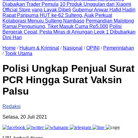
Diabaikan Trader Pemula
10 Produk Unggulan dari Xiaomi
Official Store yang Layak Dibeli
Gubernur Anwar Hafid Hadiri
Rapat Paripurna HUT ke-62 Sulteng, Ajak Perkuat
Kolaborasi Menuju Sulteng Nambaso
Permandian Malotong
Ramai Pengunjung, Tiket Masuk Cuma Rp5.000
Polisi
Bergerak Cepat, Pesta Miras di Anjungan Leok 1 Dibubarkan
Dini Hari
Home
/
Hukum & Kriminal
/
Nasional
/
OPINI
/
Pemerintahan
/
Topik Utama
Polisi Ungkap Penjual Surat
PCR Hingga Surat Vaksin
Palsu
Redaksi
Selasa, 20 Juli 2021
URL berhasil dicopy