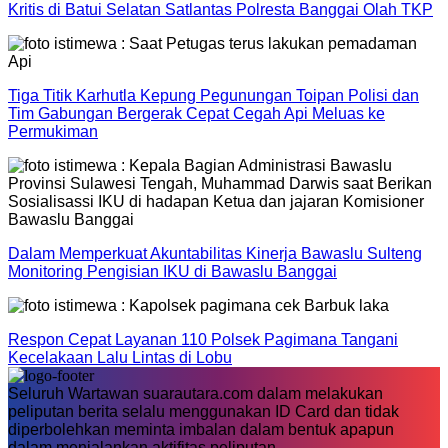
Kritis di Batui Selatan Satlantas Polresta Banggai Olah TKP
Tiga Titik Karhutla Kepung Pegunungan Toipan Polisi dan
Tim Gabungan Bergerak Cepat Cegah Api Meluas ke
Permukiman
Dalam Memperkuat Akuntabilitas Kinerja Bawaslu Sulteng
Monitoring Pengisian IKU di Bawaslu Banggai
Respon Cepat Layanan 110 Polsek Pagimana Tangani
Kecelakaan Lalu Lintas di Lobu
Seluruh Wartawan suarautara.com dalam melakukan
peliputan berita selalu menggunakan ID Card dan tidak
diperbolehkan meminta imbalan dalam bentuk apapun
dalam menjalankan aktifitas peliputan