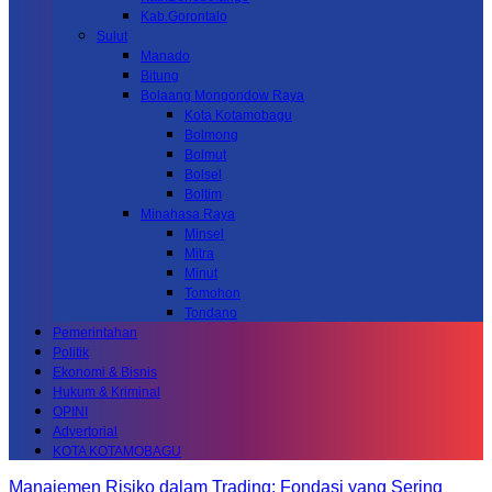
Kab.Gorontalo
Sulut
Manado
Bitung
Bolaang Mongondow Raya
Kota Kotamobagu
Bolmong
Bolmut
Bolsel
Boltim
Minahasa Raya
Minsel
Mitra
Minut
Tomohon
Tondano
Pemerintahan
Politik
Ekonomi & Bisnis
Hukum & Kriminal
OPINI
Advertorial
KOTA KOTAMOBAGU
Manajemen Risiko dalam Trading: Fondasi yang Sering