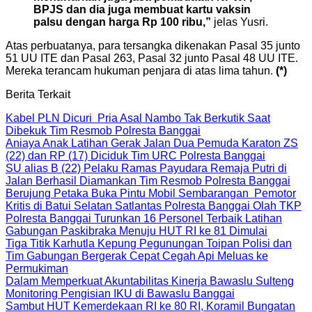
BPJS dan dia juga membuat kartu vaksin
palsu dengan harga Rp 100 ribu,”
jelas Yusri.
Atas perbuatanya, para tersangka dikenakan Pasal 35 junto
51 UU ITE dan Pasal 263, Pasal 32 junto Pasal 48 UU ITE.
Mereka terancam hukuman penjara di atas lima tahun.
(*)
Berita Terkait
Kabel PLN Dicuri Pria Asal Nambo Tak Berkutik Saat
Dibekuk Tim Resmob Polresta Banggai
Aniaya Anak Latihan Gerak Jalan Dua Pemuda Karaton ZS
(22) dan RP (17) Diciduk Tim URC Polresta Banggai
SU alias B (22) Pelaku Ramas Payudara Remaja Putri di
Jalan Berhasil Diamankan Tim Resmob Polresta Banggai
Berujung Petaka Buka Pintu Mobil Sembarangan Pemotor
Kritis di Batui Selatan Satlantas Polresta Banggai Olah TKP
Polresta Banggai Turunkan 16 Personel Terbaik Latihan
Gabungan Paskibraka Menuju HUT RI ke 81 Dimulai
Tiga Titik Karhutla Kepung Pegunungan Toipan Polisi dan
Tim Gabungan Bergerak Cepat Cegah Api Meluas ke
Permukiman
Dalam Memperkuat Akuntabilitas Kinerja Bawaslu Sulteng
Monitoring Pengisian IKU di Bawaslu Banggai
Sambut HUT Kemerdekaan RI ke 80 RI, Koramil Bungatan