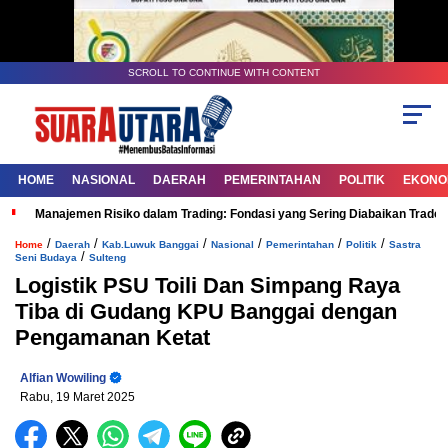
SCROLL TO CONTINUE WITH CONTENT
HOME
NASIONAL
DAERAH
PEMERINTAHAN
POLITIK
EKONOM
Manajemen Risiko dalam Trading: Fondasi yang Sering Diabaikan Trade
/
/
/
/
/
/
Home
Daerah
Kab.Luwuk Banggai
Nasional
Pemerintahan
Politik
Sastra
/
Seni Budaya
Sulteng
Logistik PSU Toili Dan Simpang Raya
Tiba di Gudang KPU Banggai dengan
Pengamanan Ketat
Alfian Wowiling
Rabu, 19 Maret 2025