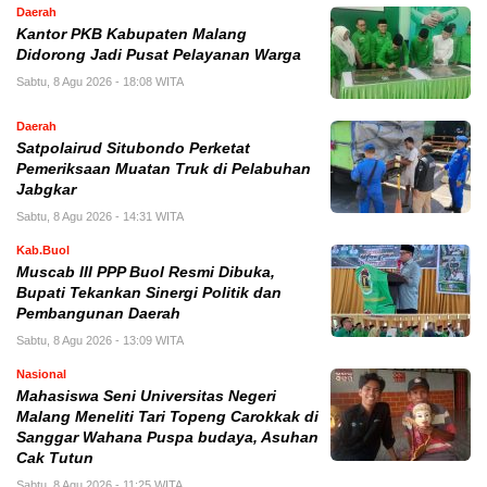
Daerah
Kantor PKB Kabupaten Malang
Didorong Jadi Pusat Pelayanan Warga
Sabtu, 8 Agu 2026 - 18:08 WITA
Daerah
Satpolairud Situbondo Perketat
Pemeriksaan Muatan Truk di Pelabuhan
Jabgkar
Sabtu, 8 Agu 2026 - 14:31 WITA
Kab.Buol
Muscab III PPP Buol Resmi Dibuka,
Bupati Tekankan Sinergi Politik dan
Pembangunan Daerah
Sabtu, 8 Agu 2026 - 13:09 WITA
Nasional
Mahasiswa Seni Universitas Negeri
Malang Meneliti Tari Topeng Carokkak di
Sanggar Wahana Puspa budaya, Asuhan
Cak Tutun
Sabtu, 8 Agu 2026 - 11:25 WITA