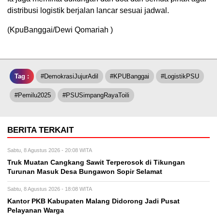
distribusi logistik berjalan lancar sesuai jadwal.
(KpuBanggai/Dewi Qomariah )
Tag :
#DemokrasiJujurAdil
#KPUBanggai
#LogistikPSU
#Pemilu2025
#PSUSimpangRayaToili
BERITA TERKAIT
Sabtu, 8 Agustus 2026 - 20:08 WITA
Truk Muatan Cangkang Sawit Terperosok di Tikungan
Turunan Masuk Desa Bungawon Sopir Selamat
Sabtu, 8 Agustus 2026 - 18:08 WITA
Kantor PKB Kabupaten Malang Didorong Jadi Pusat
Pelayanan Warga