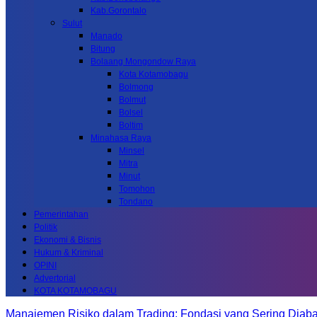
Kab.Gorontalo
Sulut
Manado
Bitung
Bolaang Mongondow Raya
Kota Kotamobagu
Bolmong
Bolmut
Bolsel
Boltim
Minahasa Raya
Minsel
Mitra
Minut
Tomohon
Tondano
Pemerintahan
Politik
Ekonomi & Bisnis
Hukum & Kriminal
OPINI
Advertorial
KOTA KOTAMOBAGU
Manajemen Risiko dalam Trading: Fondasi yang Sering Diab