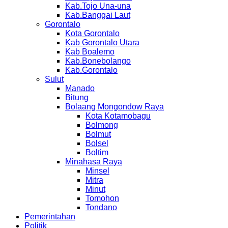
Kab.Tojo Una-una
Kab.Banggai Laut
Gorontalo
Kota Gorontalo
Kab Gorontalo Utara
Kab Boalemo
Kab.Bonebolango
Kab.Gorontalo
Sulut
Manado
Bitung
Bolaang Mongondow Raya
Kota Kotamobagu
Bolmong
Bolmut
Bolsel
Boltim
Minahasa Raya
Minsel
Mitra
Minut
Tomohon
Tondano
Pemerintahan
Politik