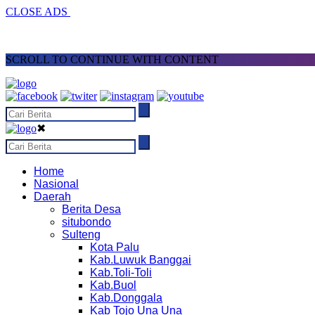
CLOSE ADS
SCROLL TO CONTINUE WITH CONTENT
✖
Home
Nasional
Daerah
Berita Desa
situbondo
Sulteng
Kota Palu
Kab.Luwuk Banggai
Kab.Toli-Toli
Kab.Buol
Kab.Donggala
Kab Tojo Una Una