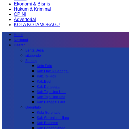
Ekonomi & Bisnis
Hukum & Kriminal
OPINI
Advertorial
KOTA KOTAMOBAGU
Home
Nasional
Daerah
Berita Desa
situbondo
Sulteng
Kota Palu
Kab.Luwuk Banggai
Kab.Toli-Toli
Kab.Buol
Kab.Donggala
Kab Tojo Una Una
Kab.Tojo Una-una
Kab.Banggai Laut
Gorontalo
Kota Gorontalo
Kab Gorontalo Utara
Kab Boalemo
Kab.Bonebolango