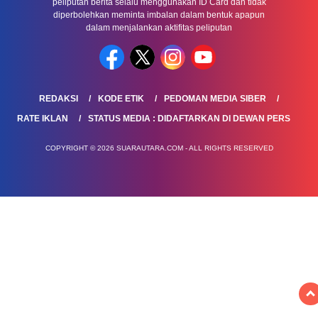
peliputan berita selalu menggunakan ID Card dan tidak
diperbolehkan meminta imbalan dalam bentuk apapun
dalam menjalankan aktifitas peliputan
REDAKSI
KODE ETIK
PEDOMAN MEDIA SIBER
RATE IKLAN
STATUS MEDIA : DIDAFTARKAN DI DEWAN PERS
COPYRIGHT © 2026 SUARAUTARA.COM - ALL RIGHTS RESERVED