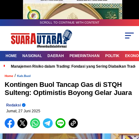
SCROLL TO CONTINUE WITH CONTENT
HOME
NASIONAL
DAERAH
PEMERINTAHAN
POLITIK
EKONOM
Manajemen Risiko dalam Trading: Fondasi yang Sering Diabaikan Trade
/
Home
Kab.Buol
Kontingen Buol Tancap Gas di STQH
Sulteng: Optimistis Boyong Gelar Juara
Redaksi
Jumat, 27 Juni 2025