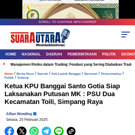
SCROLL TO CONTINUE WITH CONTENT
HOME
NASIONAL
DAERAH
PEMERINTAHAN
POLITIK
EKONOM
Manajemen Risiko dalam Trading: Fondasi yang Sering Diabaikan Trade
/
/
/
/
/
/
Home
Berita Desa
Daerah
Kab.Luwuk Banggai
Nasional
Pemerintahan
/
Politik
Sulteng
Ketua KPU Banggai Santo Gotia Siap
Laksanakan Putusan MK : PSU Dua
Kecamatan Toili, Simpang Raya
Alfian Wowiling
Selasa, 25 Februari 2025