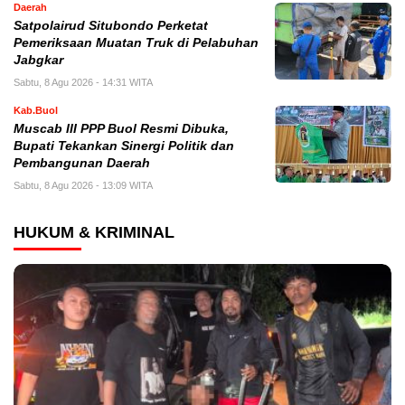
Daerah
Satpolairud Situbondo Perketat
Pemeriksaan Muatan Truk di Pelabuhan
Jabgkar
Sabtu, 8 Agu 2026 - 14:31 WITA
Kab.Buol
Muscab III PPP Buol Resmi Dibuka,
Bupati Tekankan Sinergi Politik dan
Pembangunan Daerah
Sabtu, 8 Agu 2026 - 13:09 WITA
HUKUM & KRIMINAL