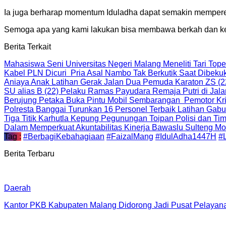
Ia juga berharap momentum Iduladha dapat semakin memperer
Semoga apa yang kami lakukan bisa membawa berkah dan keb
Berita Terkait
Mahasiswa Seni Universitas Negeri Malang Meneliti Tari T
Kabel PLN Dicuri Pria Asal Nambo Tak Berkutik Saat Dibek
Aniaya Anak Latihan Gerak Jalan Dua Pemuda Karaton ZS (2
SU alias B (22) Pelaku Ramas Payudara Remaja Putri di Jal
Berujung Petaka Buka Pintu Mobil Sembarangan Pemotor Kriti
Polresta Banggai Turunkan 16 Personel Terbaik Latihan Gab
Tiga Titik Karhutla Kepung Pegunungan Toipan Polisi dan 
Dalam Memperkuat Akuntabilitas Kinerja Bawaslu Sulteng Mo
Tag :
#BerbagiKebahagiaan
#FaizalMang
#IdulAdha1447H
#
Berita Terbaru
Daerah
Kantor PKB Kabupaten Malang Didorong Jadi Pusat Pelayan