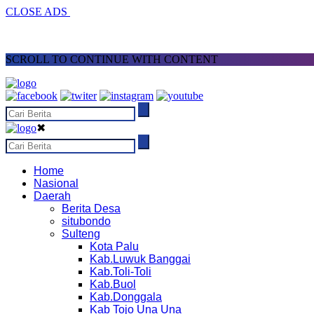
CLOSE ADS
SCROLL TO CONTINUE WITH CONTENT
✖
Home
Nasional
Daerah
Berita Desa
situbondo
Sulteng
Kota Palu
Kab.Luwuk Banggai
Kab.Toli-Toli
Kab.Buol
Kab.Donggala
Kab Tojo Una Una