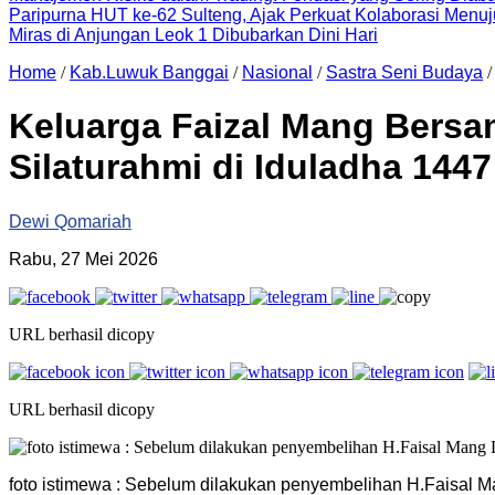
Paripurna HUT ke-62 Sulteng, Ajak Perkuat Kolaborasi Men
Miras di Anjungan Leok 1 Dibubarkan Dini Hari
Home
/
Kab.Luwuk Banggai
/
Nasional
/
Sastra Seni Budaya
Keluarga Faizal Mang Bersa
Silaturahmi di Iduladha 1447
Dewi Qomariah
Rabu, 27 Mei 2026
URL berhasil dicopy
URL berhasil dicopy
foto istimewa : Sebelum dilakukan penyembelihan H.Faisal Man