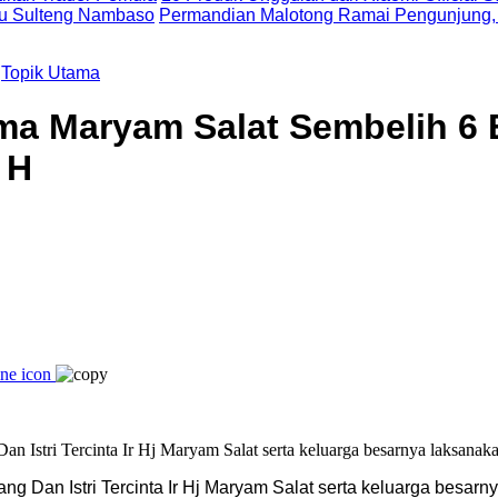
uju Sulteng Nambaso
Permandian Malotong Ramai Pengunjung,
/
Topik Utama
ma Maryam Salat Sembelih 6 
 H
g Dan Istri Tercinta Ir Hj Maryam Salat serta keluarga besarn