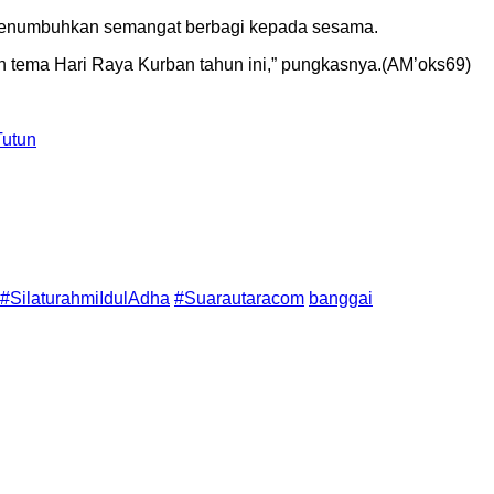
s menumbuhkan semangat berbagi kepada sesama.
tema Hari Raya Kurban tahun ini,” pungkasnya.(AM’oks69)
Tutun
#SilaturahmiIdulAdha
#Suarautaracom
banggai