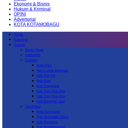
Ekonomi & Bisnis
Hukum & Kriminal
OPINI
Advertorial
KOTA KOTAMOBAGU
Home
Nasional
Daerah
Berita Desa
situbondo
Sulteng
Kota Palu
Kab.Luwuk Banggai
Kab.Toli-Toli
Kab.Buol
Kab.Donggala
Kab Tojo Una Una
Kab.Tojo Una-una
Kab.Banggai Laut
Gorontalo
Kota Gorontalo
Kab Gorontalo Utara
Kab Boalemo
Kab.Bonebolango