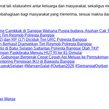
at tali silaturahmi antar keluarga dan masyarakat, sekaligu
ahagiaan bagi masyarakat yang menerima, sesuai makna dan 
openg Carokkak di Sanggar Wahana Puspa budaya, Asuhan Cak 
uk Tim Resmob Polresta Banggai
2) dan RP (17) Diciduk Tim URC Polresta Banggai
an Berhasil Diamankan Tim Resmob Polresta Banggai
s di Batui Selatan Satlantas Polresta Banggai Olah TKP
ungan Paskibraka Menuju HUT RI ke 81 Dimulai
Tim Gabungan Bergerak Cepat Cegah Api Meluas ke Permukiman
nitoring Pengisian IKU di Bawaslu Banggai
LuwukSelatan
#MaryamSalat
#Qurban2026
#SemangatQurban
an Warga