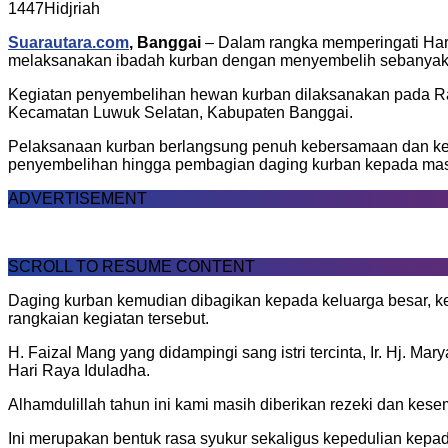
1447Hidjriah
Suarautara.com
,
Banggai
– Dalam rangka memperingati Hari
melaksanakan ibadah kurban dengan menyembelih sebanyak 
Kegiatan penyembelihan hewan kurban dilaksanakan pada Rab
Kecamatan Luwuk Selatan, Kabupaten Banggai.
Pelaksanaan kurban berlangsung penuh kebersamaan dan kekel
penyembelihan hingga pembagian daging kurban kepada mas
ADVERTISEMENT
SCROLL TO RESUME CONTENT
Daging kurban kemudian dibagikan kepada keluarga besar, ke
rangkaian kegiatan tersebut.
H. Faizal Mang yang didampingi sang istri tercinta, Ir. Hj. Mar
Hari Raya Iduladha.
Alhamdulillah tahun ini kami masih diberikan rezeki dan kes
Ini merupakan bentuk rasa syukur sekaligus kepedulian kepad