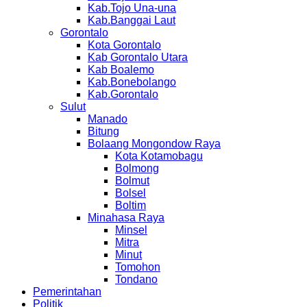
Kab.Tojo Una-una
Kab.Banggai Laut
Gorontalo
Kota Gorontalo
Kab Gorontalo Utara
Kab Boalemo
Kab.Bonebolango
Kab.Gorontalo
Sulut
Manado
Bitung
Bolaang Mongondow Raya
Kota Kotamobagu
Bolmong
Bolmut
Bolsel
Boltim
Minahasa Raya
Minsel
Mitra
Minut
Tomohon
Tondano
Pemerintahan
Politik