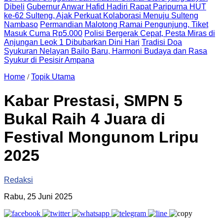
Dibeli
Gubernur Anwar Hafid Hadiri Rapat Paripurna HUT
ke-62 Sulteng, Ajak Perkuat Kolaborasi Menuju Sulteng
Nambaso
Permandian Malotong Ramai Pengunjung, Tiket
Masuk Cuma Rp5.000
Polisi Bergerak Cepat, Pesta Miras di
Anjungan Leok 1 Dibubarkan Dini Hari
Tradisi Doa
Syukuran Nelayan Bailo Baru, Harmoni Budaya dan Rasa
Syukur di Pesisir Ampana
Home
/
Topik Utama
Kabar Prestasi, SMPN 5
Bukal Raih 4 Juara di
Festival Mongunom Lripu
2025
Redaksi
Rabu, 25 Juni 2025