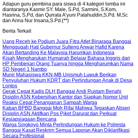
Adapun guru pembina para siswa di 4 kategori lomba ini
diantaranya Kasmir SY. Male, S.Pd, Sarmini, S.Kom,
Hasrina, S,Pd, dan Qurrata A’yuni Patahuddin,S.Pd. M.Sc
dan Anna Nur Insana,S.Pd.(**)
Berita Terkait
Uang Receh ke Podium Juara Fitra Atlet Binaraga Banggai
Menggugah Hati Gubernur Sulteng Anwar Hafid Karena
Akan Bertanding Ke Malaysia Harumkan Indonesia
Kisah Mengharukan Humairah Belajar Bahasa Inggris dari
HP Pemberian Orang Tuanya hingga Mengharumkan Nama
SD Negeri 1 Nambo
Munir Mahasiswa KKN-MB Unismuh Luwuk Berikan
Penyuluhan Hukum KDRT dan Perlindungan Anak di Desa
Lontos
Gerak Cepat Kadis DLH Banggai Andi Rustam Benahi
Disiplin ASN Kebersihan Kantor dan Siapkan Nomor Unit
Reaksi Cepat Penanganan Sampah Warga
Kaban BPBD Banggai Moh Rifai Mahiwa Tegaskan Absen
Disiplin ASN Aktifkan Pos Piket Darurat dan Perkuat
Kesiapsiagaan Bencana
Warga Singkoyo Minta Perlindungan Hukum ke Polresta
Banggai Kasat Reskrim Semua Laporan Akan Diklarifikasi
Secara Profesional