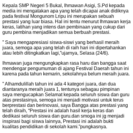
Kepala SMP Negeri 5 Bukal, Ihmawan Asigi, S.Pd kepada
media ini mengatakan apa yang telah dicapai anak didiknya
pada festival Mongunom Lripu ini merupakan sebuah
prestasi yang luar biasa. Hal ini tentu menurut Ihmawan kerja
keras, latihan yang intens dan pembinaan yang cukup dari
guru pembina menjadikan semua berbuah prestasi.
” Saya mengapresiasi siswa-siswi yang berhasil meraih
juara, semoga apa yang telah di raih hari ini dipertahankan
atau lebih ditingkatkan lagi,”ujarnya, Selasa (24/6).
Ihmawan juga mengungkapkan rasa haru dan bangga saat
mendengar pengumuman di ajang Festival Daerah tahun ini
karena pada tahun kemarin, sekolahnya belum meraih juara.
” Alhamdulillah tahun ini ada 4 kategori juara, dan dua
diantaranya meraih juara 1, tentunya sebagau pimpinan
saya mengucapkan Selamat kepada seluruh siswa dan guru
atas prestasinya, semoga ini menjadi motivasi untuk terus
berprestasi dan berinovasi, saya Bangga atas prestasi yang
telah diraih, “Prestasi ini adalah hasil kerja keras dan
dedikasi seluruh siswa dan guru.dan smoga ini jg menjadi
inspirasi bagi siswa lainnya, Prestasi ini adalah bukti
kualitas pendidikan di sekolah kami.”pungkasnya.