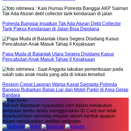
Polresta Banggai Ingatkan Tak Ada Aturan Debt Collector
Tarik Paksa Kendaraan di Jalan Bisa Dipidana
Papa Muda di Balantak Utara Segera Disidang Kasus
Pencabulan Anak Masuk Tahap II Kejaksaan
Respon Cepat Laporan Warga Kasat Samapta Polresta
Banggai Bubarkan Balap Liar dan Mobil Parkir di Area Gelap
Bandara
Seluruh Wartawan suarautara.com dalam melakukan
peliputan berita selalu menggunakan ID Card dan tidak
diperbolehkan meminta imbalan dalam bentuk apapun
dalam menjalankan aktifitas peliputan