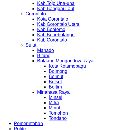
Kab.Tojo Una-una
Kab.Banggai Laut
Gorontalo
Kota Gorontalo
Kab Gorontalo Utara
Kab Boalemo
Kab.Bonebolango
Kab.Gorontalo
Sulut
Manado
Bitung
Bolaang Mongondow Raya
Kota Kotamobagu
Bolmong
Bolmut
Bolsel
Boltim
Minahasa Raya
Minsel
Mitra
Minut
Tomohon
Tondano
Pemerintahan
Politik