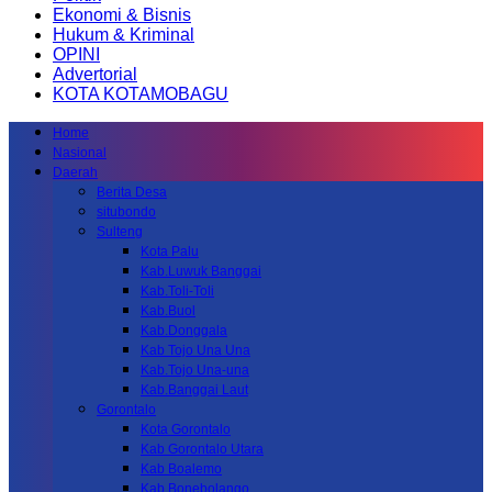
Ekonomi & Bisnis
Hukum & Kriminal
OPINI
Advertorial
KOTA KOTAMOBAGU
Home
Nasional
Daerah
Berita Desa
situbondo
Sulteng
Kota Palu
Kab.Luwuk Banggai
Kab.Toli-Toli
Kab.Buol
Kab.Donggala
Kab Tojo Una Una
Kab.Tojo Una-una
Kab.Banggai Laut
Gorontalo
Kota Gorontalo
Kab Gorontalo Utara
Kab Boalemo
Kab.Bonebolango