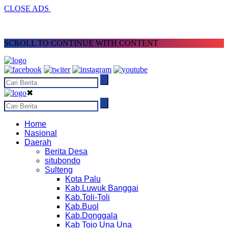
CLOSE ADS
SCROLL TO CONTINUE WITH CONTENT
✖
Home
Nasional
Daerah
Berita Desa
situbondo
Sulteng
Kota Palu
Kab.Luwuk Banggai
Kab.Toli-Toli
Kab.Buol
Kab.Donggala
Kab Tojo Una Una