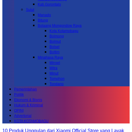
Kab.Gorontalo
Sulut
Manado
Bitung
Bolaang Mongondow Raya
Kota Kotamobagu
Bolmong
Bolmut
Bolsel
Boltim
Minahasa Raya
Minsel
Mitra
Minut
Tomohon
Tondano
Pemerintahan
Politik
Ekonomi & Bisnis
Hukum & Kriminal
OPINI
Advertorial
KOTA KOTAMOBAGU
10 Produk Unggulan dari Xiaomi Official Store yang Layak