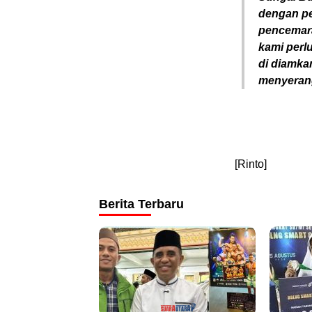
dengan pe
pencemara
kami perlu
di diamkan
menyerang
[Rinto]
Berita Terbaru