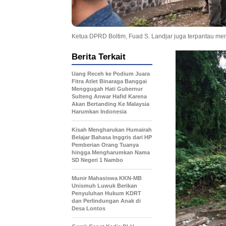
Ketua DPRD Boltim, Fuad S. Landjar juga terpantau me
Berita Terkait
Uang Receh ke Podium Juara
Fitra Atlet Binaraga Banggai
Menggugah Hati Gubernur
Sulteng Anwar Hafid Karena
Akan Bertanding Ke Malaysia
Harumkan Indonesia
Kisah Mengharukan Humairah
Belajar Bahasa Inggris dari HP
Pemberian Orang Tuanya
hingga Mengharumkan Nama
SD Negeri 1 Nambo
Munir Mahasiswa KKN-MB
Unismuh Luwuk Berikan
Penyuluhan Hukum KDRT
dan Perlindungan Anak di
Desa Lontos