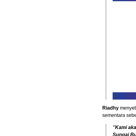
Riadhy
menyebu
sementara sebe
‘’Kami ak
Sungai Bu