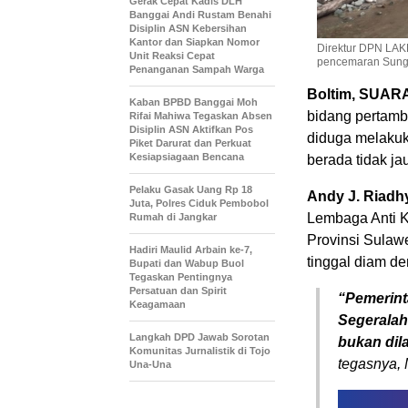
Gerak Cepat Kadis DLH
Banggai Andi Rustam Benahi
Disiplin ASN Kebersihan
Kantor dan Siapkan Nomor
Direktur DPN LAK
Unit Reaksi Cepat
pencemaran Sung
Penanganan Sampah Warga
Boltim, SUA
Kaban BPBD Banggai Moh
bidang pertamb
Rifai Mahiwa Tegaskan Absen
Disiplin ASN Aktifkan Pos
diduga melaku
Piket Darurat dan Perkuat
Kesiapsiagaan Bencana
berada tidak ja
Pelaku Gasak Uang Rp 18
Andy J. Riadh
Juta, Polres Ciduk Pembobol
Lembaga Anti K
Rumah di Jangkar
Provinsi Sulawe
Hadiri Maulid Arbain ke-7,
tinggal diam d
Bupati dan Wabup Buol
Tegaskan Pentingnya
Persatuan dan Spirit
“Pemerint
Keagamaan
Segeralah 
Langkah DPD Jawab Sorotan
bukan dil
Komunitas Jurnalistik di Tojo
tegasnya, 
Una-Una