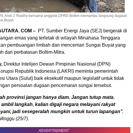
RI, Andi J. Riadhy bersama anggota DPRD Boltim memantau langsung dugaan
ai Buyat
RAUTARA. COM –
PT. Sumber Energi Jaya (SEJ) bergerak di
angan emas yang terletak di wilayah Minahasa Tenggara
kan pembuangan limbah dan mencemari Sungai Buyat yang
uh dari perbatasan Boltim-Mitra.
y,
Direktur Intelijen Dewan Pimpinan Nasional (DPN)
orupsi Republik Indonesia (LAKRI) meminta pemerintah
si Utara (Sulut) baik eksekutif maupun legislatif untuk tidak
engan persoalan dugaan pencemaran sungai tersebut.
ah provinsi jangan hanya diam. Jangan tutup mata.
ambil langkah, kalian digaji negara melayani rakyat
ayani, jadi sesegeralah mungkin untuk turun lapangan’’
,
Minggu (25/7).
ADVERTISEMENT