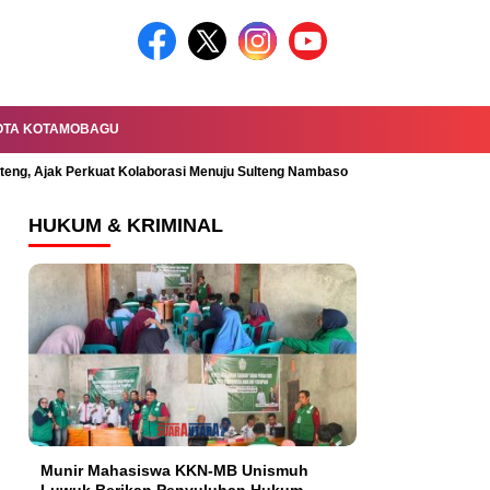
OTA KOTAMOBAGU
lteng, Ajak Perkuat Kolaborasi Menuju Sulteng Nambaso
Permandian Mal
HUKUM & KRIMINAL
Munir Mahasiswa KKN-MB Unismuh
Luwuk Berikan Penyuluhan Hukum