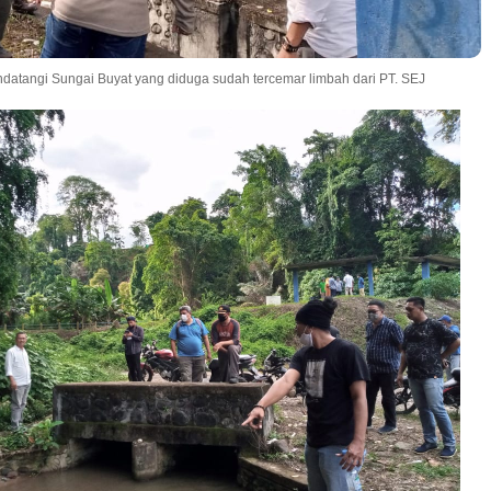
ndatangi Sungai Buyat yang diduga sudah tercemar limbah dari PT. SEJ