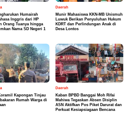
sa
Daerah
ngharukan Humairah
Munir Mahasiswa KKN-MB Unismuh
ahasa Inggris dari HP
Luwuk Berikan Penyuluhan Hukum
n Orang Tuanya hingga
KDRT dan Perlindungan Anak di
mkan Nama SD Negeri 1
Desa Lontos
sa
Daerah
Koramil Kapongan Tinjau
Kaban BPBD Banggai Moh Rifai
ebakaran Rumah Warga di
Mahiwa Tegaskan Absen Disiplin
aan
ASN Aktifkan Pos Piket Darurat dan
Perkuat Kesiapsiagaan Bencana