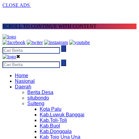
CLOSE ADS
SCROLL TO CONTINUE WITH CONTENT
✖
Home
Nasional
Daerah
Berita Desa
situbondo
Sulteng
Kota Palu
Kab.Luwuk Banggai
Kab.Toli-Toli
Kab.Buol
Kab.Donggala
Kab Tojo Una Una