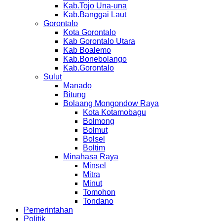
Kab.Tojo Una-una
Kab.Banggai Laut
Gorontalo
Kota Gorontalo
Kab Gorontalo Utara
Kab Boalemo
Kab.Bonebolango
Kab.Gorontalo
Sulut
Manado
Bitung
Bolaang Mongondow Raya
Kota Kotamobagu
Bolmong
Bolmut
Bolsel
Boltim
Minahasa Raya
Minsel
Mitra
Minut
Tomohon
Tondano
Pemerintahan
Politik