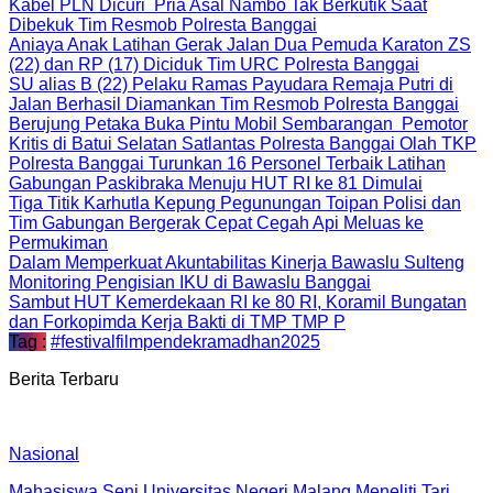
Kabel PLN Dicuri Pria Asal Nambo Tak Berkutik Saat
Dibekuk Tim Resmob Polresta Banggai
Aniaya Anak Latihan Gerak Jalan Dua Pemuda Karaton ZS
(22) dan RP (17) Diciduk Tim URC Polresta Banggai
SU alias B (22) Pelaku Ramas Payudara Remaja Putri di
Jalan Berhasil Diamankan Tim Resmob Polresta Banggai
Berujung Petaka Buka Pintu Mobil Sembarangan Pemotor
Kritis di Batui Selatan Satlantas Polresta Banggai Olah TKP
Polresta Banggai Turunkan 16 Personel Terbaik Latihan
Gabungan Paskibraka Menuju HUT RI ke 81 Dimulai
Tiga Titik Karhutla Kepung Pegunungan Toipan Polisi dan
Tim Gabungan Bergerak Cepat Cegah Api Meluas ke
Permukiman
Dalam Memperkuat Akuntabilitas Kinerja Bawaslu Sulteng
Monitoring Pengisian IKU di Bawaslu Banggai
Sambut HUT Kemerdekaan RI ke 80 RI, Koramil Bungatan
dan Forkopimda Kerja Bakti di TMP TMP P
Tag :
#festivalfilmpendekramadhan2025
Berita Terbaru
Nasional
Mahasiswa Seni Universitas Negeri Malang Meneliti Tari