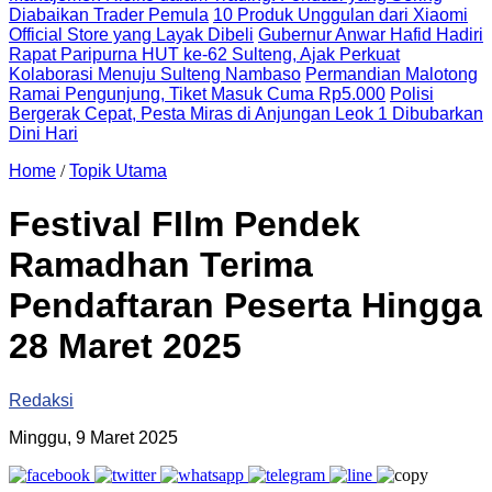
Diabaikan Trader Pemula
10 Produk Unggulan dari Xiaomi
Official Store yang Layak Dibeli
Gubernur Anwar Hafid Hadiri
Rapat Paripurna HUT ke-62 Sulteng, Ajak Perkuat
Kolaborasi Menuju Sulteng Nambaso
Permandian Malotong
Ramai Pengunjung, Tiket Masuk Cuma Rp5.000
Polisi
Bergerak Cepat, Pesta Miras di Anjungan Leok 1 Dibubarkan
Dini Hari
Home
/
Topik Utama
Festival FIlm Pendek
Ramadhan Terima
Pendaftaran Peserta Hingga
28 Maret 2025
Redaksi
Minggu, 9 Maret 2025