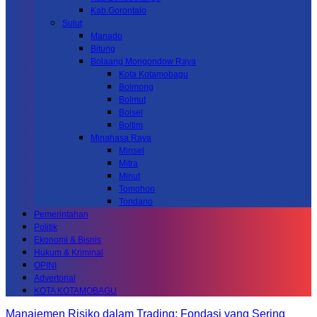
Kab.Gorontalo
Sulut
Manado
Bitung
Bolaang Mongondow Raya
Kota Kotamobagu
Bolmong
Bolmut
Bolsel
Boltim
Minahasa Raya
Minsel
Mitra
Minut
Tomohon
Tondano
Pemerintahan
Politik
Ekonomi & Bisnis
Hukum & Kriminal
OPINI
Advertorial
KOTA KOTAMOBAGU
Manajemen Risiko dalam Trading: Fondasi yang Sering