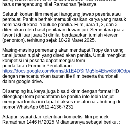
harus mengandung nilai Ramadhan,”jelasnya.
Seluruh konten film menjadi tanggung jawab peserta atau
pembuat. Panitia berhak memublikasikan karya yang masuk
nominasi di kanal Youtube panitia. Film juara 1, 2, dan 3
ditentukan oleh hasil penilaian dewan juri. Sementara juara
favorit (di luar juara 3) dinilai berdasarkan jumlah viewer
(penonton), terhitung sejak 10-29 Maret 2025.
Masing-masing pemenang akan mendapat Tropy dan uang
tunai jutaan rupiah yang disediakan panitia. Untuk mengikuti
kompetisi ini peserta dapat mengisi form
pendaftaran Formulir Pendaftaran
https://docs.google.com/forms/d/1E4DSifMg5lo4Etwx8d0lO
dengan mencantumkan tautan file film beserta thumbnail
dalam google drive.
Di samping itu, karya juga bisa dikirim dengan format HD
dilengkapi form pendaftaran ke panitia info lebih lanjut
mengenai lomba ini dapat diakses melalui narahubung di
nomor WhatsApp 0812-4136-7231.
Adapun syarat dan ketentuan kompetisi film pendek
Ramadhan 1446 H/ 2025 M diantaranya sebagai berikut :