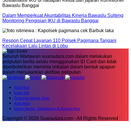
Dalam Memperkuat Akuntabilitas Kinerja Bawaslu Sulteng
Monitoring Pengisian IKU di Bawaslu Banggai
Respon Cepat Layanan 110 Polsek Pagimana Tangani
Kecelakaan Lalu Lintas di Lobu
Seluruh Wartawan suarautara.com dalam melakukan
peliputan berita selalu menggunakan ID Card dan tidak
diperbolehkan meminta imbalan dalam bentuk apapun
dalam menjalankan aktifitas peliputan
REDAKSI
Kode Etik
Pedoman Media Siber
Rate Iklan
Status Media : Didaftarkan di Dewan Pers
Copyright © 2026 Suarautara.com - All Rights Reserved