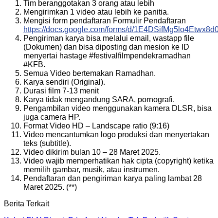
Tim beranggotakan 3 orang atau lebih
Mengirimkan 1 video atau lebih ke panitia.
Mengisi form pendaftaran Formulir Pendaftaran
https://docs.google.com/forms/d/1E4DSifMg5lo4Etwx
Pengiriman karya bisa melalui email, wastapp file
(Dokumen) dan bisa diposting dan mesion ke ID
menyertai hastage #festivalfilmpendekramadhan
#KFB.
Semua Video bertemakan Ramadhan.
Karya sendiri (Original).
Durasi film 7-13 menit
Karya tidak mengandung SARA, pornografi.
Pengambilan video menggunakan kamera DLSR, bisa
juga camera HP.
Format Video HD – Landscape ratio (9:16)
Video mencantumkan logo produksi dan menyertakan
teks (subtitle).
Video dikirim bulan 10 – 28 Maret 2025.
Video wajib memperhatikan hak cipta (copyright) ketika
memilih gambar, musik, atau instrumen.
Pendaftaran dan pengiriman karya paling lambat 28
Maret 2025. (**)
Berita Terkait