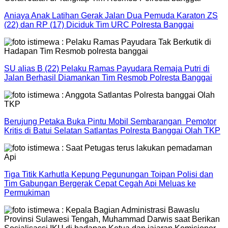
Aniaya Anak Latihan Gerak Jalan Dua Pemuda Karaton ZS
(22) dan RP (17) Diciduk Tim URC Polresta Banggai
SU alias B (22) Pelaku Ramas Payudara Remaja Putri di
Jalan Berhasil Diamankan Tim Resmob Polresta Banggai
Berujung Petaka Buka Pintu Mobil Sembarangan Pemotor
Kritis di Batui Selatan Satlantas Polresta Banggai Olah TKP
Tiga Titik Karhutla Kepung Pegunungan Toipan Polisi dan
Tim Gabungan Bergerak Cepat Cegah Api Meluas ke
Permukiman