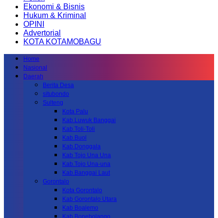
Ekonomi & Bisnis
Hukum & Kriminal
OPINI
Advertorial
KOTA KOTAMOBAGU
Home
Nasional
Daerah
Berita Desa
situbondo
Sulteng
Kota Palu
Kab.Luwuk Banggai
Kab.Toli-Toli
Kab.Buol
Kab.Donggala
Kab Tojo Una Una
Kab.Tojo Una-una
Kab.Banggai Laut
Gorontalo
Kota Gorontalo
Kab Gorontalo Utara
Kab Boalemo
Kab.Bonebolango