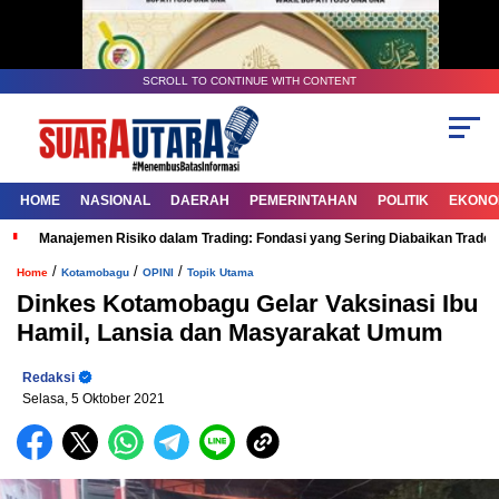
SCROLL TO CONTINUE WITH CONTENT
HOME
NASIONAL
DAERAH
PEMERINTAHAN
POLITIK
EKONOM
Manajemen Risiko dalam Trading: Fondasi yang Sering Diabaikan Trade
/
/
/
Home
Kotamobagu
OPINI
Topik Utama
Dinkes Kotamobagu Gelar Vaksinasi Ibu
Hamil, Lansia dan Masyarakat Umum
Redaksi
Selasa, 5 Oktober 2021