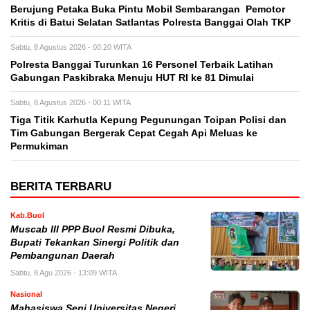
Berujung Petaka Buka Pintu Mobil Sembarangan Pemotor
Kritis di Batui Selatan Satlantas Polresta Banggai Olah TKP
Sabtu, 8 Agustus 2026 - 00:20 WITA
Polresta Banggai Turunkan 16 Personel Terbaik Latihan
Gabungan Paskibraka Menuju HUT RI ke 81 Dimulai
Sabtu, 8 Agustus 2026 - 00:11 WITA
Tiga Titik Karhutla Kepung Pegunungan Toipan Polisi dan
Tim Gabungan Bergerak Cepat Cegah Api Meluas ke
Permukiman
BERITA TERBARU
Kab.Buol
Muscab III PPP Buol Resmi Dibuka,
Bupati Tekankan Sinergi Politik dan
Pembangunan Daerah
Sabtu, 8 Agu 2026 - 13:09 WITA
Nasional
Mahasiswa Seni Universitas Negeri