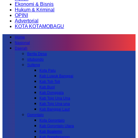
Ekonomi & Bisnis
Hukum & Kriminal
OPINI
Advertorial
KOTA KOTAMOBAGU
Home
Nasional
Daerah
Berita Desa
situbondo
Sulteng
Kota Palu
Kab.Luwuk Banggai
Kab.Toli-Toli
Kab.Buol
Kab.Donggala
Kab Tojo Una Una
Kab.Tojo Una-una
Kab.Banggai Laut
Gorontalo
Kota Gorontalo
Kab Gorontalo Utara
Kab Boalemo
Kab.Bonebolango