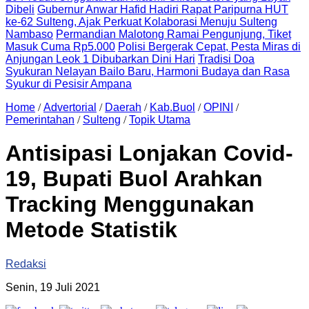
Dibeli
Gubernur Anwar Hafid Hadiri Rapat Paripurna HUT
ke-62 Sulteng, Ajak Perkuat Kolaborasi Menuju Sulteng
Nambaso
Permandian Malotong Ramai Pengunjung, Tiket
Masuk Cuma Rp5.000
Polisi Bergerak Cepat, Pesta Miras di
Anjungan Leok 1 Dibubarkan Dini Hari
Tradisi Doa
Syukuran Nelayan Bailo Baru, Harmoni Budaya dan Rasa
Syukur di Pesisir Ampana
Home
/
Advertorial
/
Daerah
/
Kab.Buol
/
OPINI
/
Pemerintahan
/
Sulteng
/
Topik Utama
Antisipasi Lonjakan Covid-
19, Bupati Buol Arahkan
Tracking Menggunakan
Metode Statistik
Redaksi
Senin, 19 Juli 2021