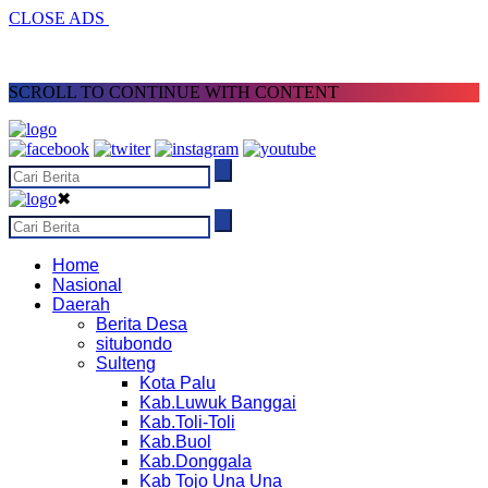
CLOSE ADS
SCROLL TO CONTINUE WITH CONTENT
✖
Home
Nasional
Daerah
Berita Desa
situbondo
Sulteng
Kota Palu
Kab.Luwuk Banggai
Kab.Toli-Toli
Kab.Buol
Kab.Donggala
Kab Tojo Una Una