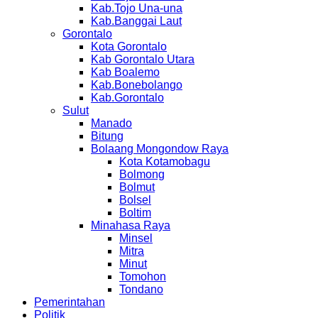
Kab.Tojo Una-una
Kab.Banggai Laut
Gorontalo
Kota Gorontalo
Kab Gorontalo Utara
Kab Boalemo
Kab.Bonebolango
Kab.Gorontalo
Sulut
Manado
Bitung
Bolaang Mongondow Raya
Kota Kotamobagu
Bolmong
Bolmut
Bolsel
Boltim
Minahasa Raya
Minsel
Mitra
Minut
Tomohon
Tondano
Pemerintahan
Politik