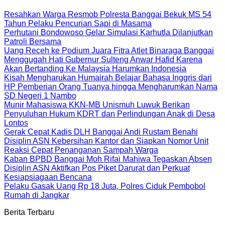
Resahkan Warga Resmob Polresta Banggai Bekuk MS 54
Tahun Pelaku Pencurian Sapi di Masama
Perhutani Bondowoso Gelar Simulasi Karhutla Dilanjutkan
Patroli Bersama
Uang Receh ke Podium Juara Fitra Atlet Binaraga Banggai
Menggugah Hati Gubernur Sulteng Anwar Hafid Karena
Akan Bertanding Ke Malaysia Harumkan Indonesia
Kisah Mengharukan Humairah Belajar Bahasa Inggris dari
HP Pemberian Orang Tuanya hingga Mengharumkan Nama
SD Negeri 1 Nambo
Munir Mahasiswa KKN-MB Unismuh Luwuk Berikan
Penyuluhan Hukum KDRT dan Perlindungan Anak di Desa
Lontos
Gerak Cepat Kadis DLH Banggai Andi Rustam Benahi
Disiplin ASN Kebersihan Kantor dan Siapkan Nomor Unit
Reaksi Cepat Penanganan Sampah Warga
Kaban BPBD Banggai Moh Rifai Mahiwa Tegaskan Absen
Disiplin ASN Aktifkan Pos Piket Darurat dan Perkuat
Kesiapsiagaan Bencana
Pelaku Gasak Uang Rp 18 Juta, Polres Ciduk Pembobol
Rumah di Jangkar
Berita Terbaru