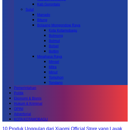
Kab.Gorontalo
Sulut
Manado
Bitung
Bolaang Mongondow Raya
Kota Kotamobagu
Bolmong
Bolmut
Bolsel
Boltim
Minahasa Raya
Minsel
Mitra
Minut
Tomohon
Tondano
Pemerintahan
Politik
Ekonomi & Bisnis
Hukum & Kriminal
OPINI
Advertorial
KOTA KOTAMOBAGU
10 Produk Unggulan dari Xiaomi Official Store yang Layak