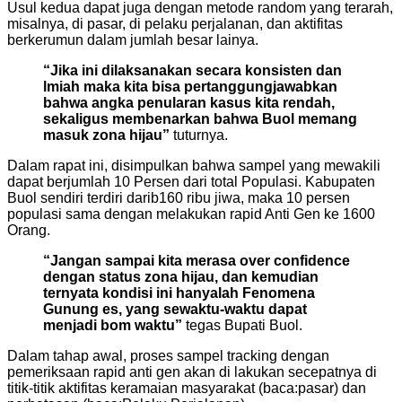
Usul kedua dapat juga dengan metode random yang terarah,
misalnya, di pasar, di pelaku perjalanan, dan aktifitas
berkerumun dalam jumlah besar lainya.
“Jika ini dilaksanakan secara konsisten dan
lmiah maka kita bisa pertanggungjawabkan
bahwa angka penularan kasus kita rendah,
sekaligus membenarkan bahwa Buol memang
masuk zona hijau”
tuturnya.
Dalam rapat ini, disimpulkan bahwa sampel yang mewakili
dapat berjumlah 10 Persen dari total Populasi. Kabupaten
Buol sendiri terdiri darib160 ribu jiwa, maka 10 persen
populasi sama dengan melakukan rapid Anti Gen ke 1600
Orang.
“Jangan sampai kita merasa over confidence
dengan status zona hijau, dan kemudian
ternyata kondisi ini hanyalah Fenomena
Gunung es, yang sewaktu-waktu dapat
menjadi bom waktu”
tegas Bupati Buol.
Dalam tahap awal, proses sampel tracking dengan
pemeriksaan rapid anti gen akan di lakukan secepatnya di
titik-titik aktifitas keramaian masyarakat (baca:pasar) dan