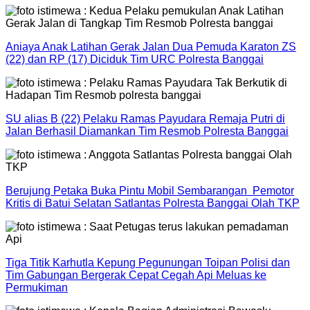
Aniaya Anak Latihan Gerak Jalan Dua Pemuda Karaton ZS
(22) dan RP (17) Diciduk Tim URC Polresta Banggai
SU alias B (22) Pelaku Ramas Payudara Remaja Putri di
Jalan Berhasil Diamankan Tim Resmob Polresta Banggai
Berujung Petaka Buka Pintu Mobil Sembarangan Pemotor
Kritis di Batui Selatan Satlantas Polresta Banggai Olah TKP
Tiga Titik Karhutla Kepung Pegunungan Toipan Polisi dan
Tim Gabungan Bergerak Cepat Cegah Api Meluas ke
Permukiman