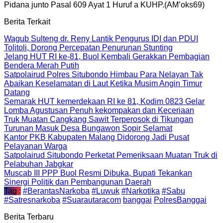
Pidana junto Pasal 609 Ayat 1 Huruf a KUHP.(AM’oks69)
Berita Terkait
Wagub Sulteng dr. Reny Lantik Pengurus IDI dan PDUI
Tolitoli, Dorong Percepatan Penurunan Stunting
Jelang HUT RI ke-81, Buol Kembali Gerakkan Pembagian
Bendera Merah Putih
Satpolairud Polres Situbondo Himbau Para Nelayan Tak
Abaikan Keselamatan di Laut Ketika Musim Angin Timur
Datang
Semarak HUT kemerdekaan RI ke 81, Kodim 0823 Gelar
Lomba Agustusan Penuh kekompakan dan Keceriaan
Truk Muatan Cangkang Sawit Terperosok di Tikungan
Turunan Masuk Desa Bungawon Sopir Selamat
Kantor PKB Kabupaten Malang Didorong Jadi Pusat
Pelayanan Warga
Satpolairud Situbondo Perketat Pemeriksaan Muatan Truk di
Pelabuhan Jabgkar
Muscab III PPP Buol Resmi Dibuka, Bupati Tekankan
Sinergi Politik dan Pembangunan Daerah
Tag :
#BerantasNarkoba
#Luwuk
#Narkotika
#Sabu
#Satresnarkoba
#Suarautaracom
banggai
PolresBanggai
Berita Terbaru