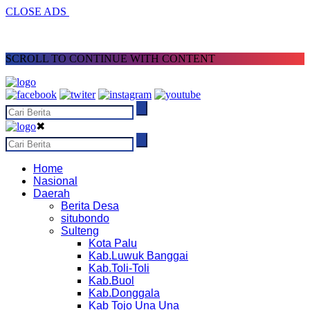
CLOSE ADS
SCROLL TO CONTINUE WITH CONTENT
✖
Home
Nasional
Daerah
Berita Desa
situbondo
Sulteng
Kota Palu
Kab.Luwuk Banggai
Kab.Toli-Toli
Kab.Buol
Kab.Donggala
Kab Tojo Una Una