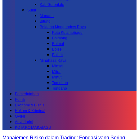
Kab.Gorontalo
Sulut
Manado
Bitung
Bolaang Mongondow Raya
Kota Kotamobagu
Bolmong
Bolmut
Bolsel
Boltim
Minahasa Raya
Minsel
Mitra
Minut
Tomohon
Tondano
Pemerintahan
Politik
Ekonomi & Bisnis
Hukum & Kriminal
OPINI
Advertorial
KOTA KOTAMOBAGU
Manajemen Risiko dalam Trading: Fondasi yang Sering