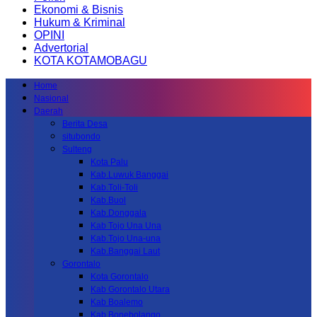
Ekonomi & Bisnis
Hukum & Kriminal
OPINI
Advertorial
KOTA KOTAMOBAGU
Home
Nasional
Daerah
Berita Desa
situbondo
Sulteng
Kota Palu
Kab.Luwuk Banggai
Kab.Toli-Toli
Kab.Buol
Kab.Donggala
Kab Tojo Una Una
Kab.Tojo Una-una
Kab.Banggai Laut
Gorontalo
Kota Gorontalo
Kab Gorontalo Utara
Kab Boalemo
Kab.Bonebolango