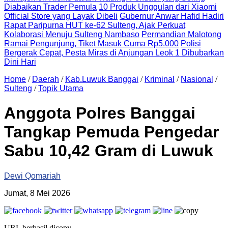
Diabaikan Trader Pemula
10 Produk Unggulan dari Xiaomi
Official Store yang Layak Dibeli
Gubernur Anwar Hafid Hadiri
Rapat Paripurna HUT ke-62 Sulteng, Ajak Perkuat
Kolaborasi Menuju Sulteng Nambaso
Permandian Malotong
Ramai Pengunjung, Tiket Masuk Cuma Rp5.000
Polisi
Bergerak Cepat, Pesta Miras di Anjungan Leok 1 Dibubarkan
Dini Hari
Home
/
Daerah
/
Kab.Luwuk Banggai
/
Kriminal
/
Nasional
/
Sulteng
/
Topik Utama
Anggota Polres Banggai
Tangkap Pemuda Pengedar
Sabu 10,42 Gram di Luwuk
Dewi Qomariah
Jumat, 8 Mei 2026
URL berhasil dicopy