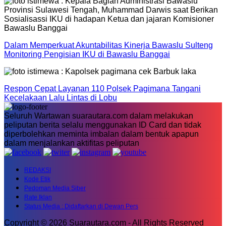
Dalam Memperkuat Akuntabilitas Kinerja Bawaslu Sulteng
Monitoring Pengisian IKU di Bawaslu Banggai
Respon Cepat Layanan 110 Polsek Pagimana Tangani
Kecelakaan Lalu Lintas di Lobu
Seluruh Wartawan suarautara.com dalam melakukan
peliputan berita selalu menggunakan ID Card dan tidak
diperbolehkan meminta imbalan dalam bentuk apapun
dalam menjalankan aktifitas peliputan
REDAKSI
Kode Etik
Pedoman Media Siber
Rate Iklan
Status Media : Didaftarkan di Dewan Pers
Copyright © 2026 Suarautara.com - All Rights Reserved