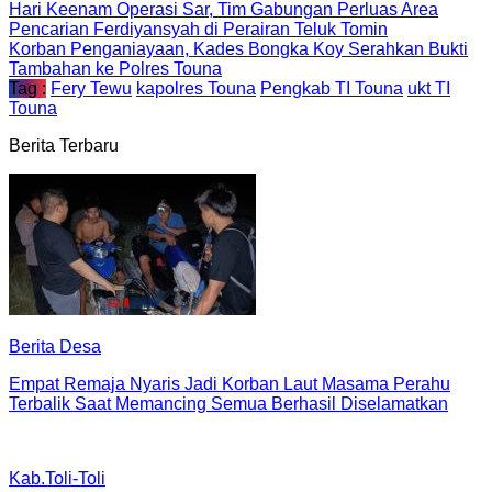
Hari Keenam Operasi Sar, Tim Gabungan Perluas Area
Pencarian Ferdiyansyah di Perairan Teluk Tomin
Korban Penganiayaan, Kades Bongka Koy Serahkan Bukti
Tambahan ke Polres Touna
Tag :
Fery Tewu
kapolres Touna
Pengkab TI Touna
ukt TI
Touna
Berita Terbaru
Berita Desa
Empat Remaja Nyaris Jadi Korban Laut Masama Perahu
Terbalik Saat Memancing Semua Berhasil Diselamatkan
Kab.Toli-Toli