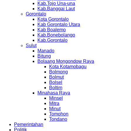
Kab.Tojo Una-una
Kab.Banggai Laut
Gorontalo
Kota Gorontalo
Kab Gorontalo Utara
Kab Boalemo
Kab.Bonebolango
Kab.Gorontalo
Sulut
Manado
Bitung
Bolaang Mongondow Raya
Kota Kotamobagu
Bolmong
Bolmut
Bolsel
Boltim
Minahasa Raya
Minsel
Mitra
Minut
Tomohon
Tondano
Pemerintahan
Politik