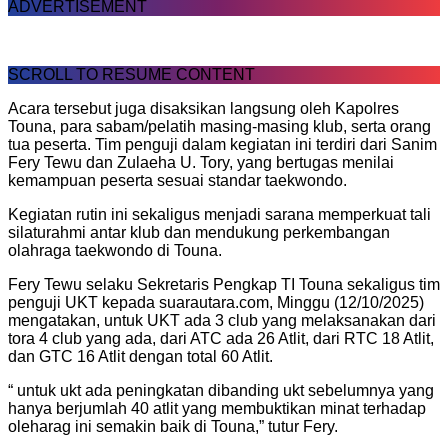
ADVERTISEMENT
SCROLL TO RESUME CONTENT
Acara tersebut juga disaksikan langsung oleh Kapolres
Touna, para sabam/pelatih masing-masing klub, serta orang
tua peserta. Tim penguji dalam kegiatan ini terdiri dari Sanim
Fery Tewu dan Zulaeha U. Tory, yang bertugas menilai
kemampuan peserta sesuai standar taekwondo.
Kegiatan rutin ini sekaligus menjadi sarana memperkuat tali
silaturahmi antar klub dan mendukung perkembangan
olahraga taekwondo di Touna.
Fery Tewu selaku Sekretaris Pengkap TI Touna sekaligus tim
penguji UKT kepada suarautara.com, Minggu (12/10/2025)
mengatakan, untuk UKT ada 3 club yang melaksanakan dari
tora 4 club yang ada, dari ATC ada 26 Atlit, dari RTC 18 Atlit,
dan GTC 16 Atlit dengan total 60 Atlit.
“ untuk ukt ada peningkatan dibanding ukt sebelumnya yang
hanya berjumlah 40 atlit yang membuktikan minat terhadap
oleharag ini semakin baik di Touna,” tutur Fery.