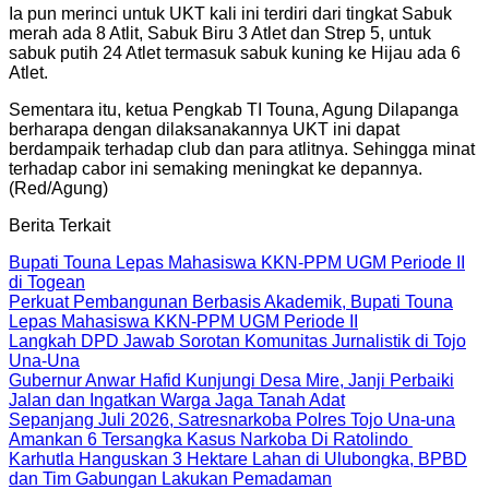
Ia pun merinci untuk UKT kali ini terdiri dari tingkat Sabuk
merah ada 8 Atlit, Sabuk Biru 3 Atlet dan Strep 5, untuk
sabuk putih 24 Atlet termasuk sabuk kuning ke Hijau ada 6
Atlet.
Sementara itu, ketua Pengkab TI Touna, Agung Dilapanga
berharapa dengan dilaksanakannya UKT ini dapat
berdampaik terhadap club dan para atlitnya. Sehingga minat
terhadap cabor ini semaking meningkat ke depannya.
(Red/Agung)
Berita Terkait
Bupati Touna Lepas Mahasiswa KKN-PPM UGM Periode II
di Togean
Perkuat Pembangunan Berbasis Akademik, Bupati Touna
Lepas Mahasiswa KKN-PPM UGM Periode II
Langkah DPD Jawab Sorotan Komunitas Jurnalistik di Tojo
Una-Una
Gubernur Anwar Hafid Kunjungi Desa Mire, Janji Perbaiki
Jalan dan Ingatkan Warga Jaga Tanah Adat
Sepanjang Juli 2026, Satresnarkoba Polres Tojo Una-una
Amankan 6 Tersangka Kasus Narkoba Di Ratolindo
Karhutla Hanguskan 3 Hektare Lahan di Ulubongka, BPBD
dan Tim Gabungan Lakukan Pemadaman