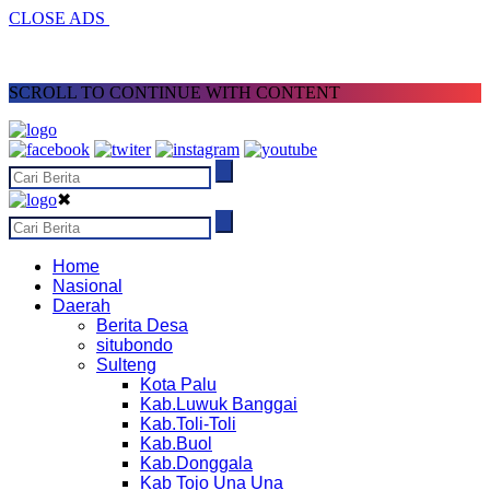
CLOSE ADS
SCROLL TO CONTINUE WITH CONTENT
✖
Home
Nasional
Daerah
Berita Desa
situbondo
Sulteng
Kota Palu
Kab.Luwuk Banggai
Kab.Toli-Toli
Kab.Buol
Kab.Donggala
Kab Tojo Una Una