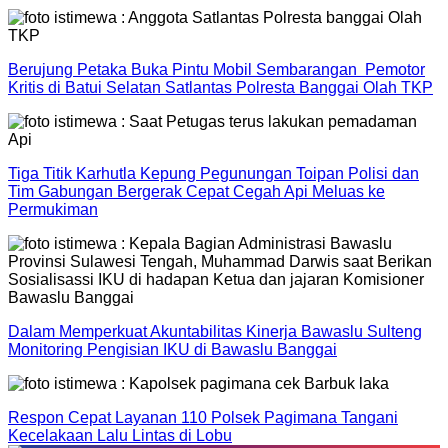
Berujung Petaka Buka Pintu Mobil Sembarangan Pemotor
Kritis di Batui Selatan Satlantas Polresta Banggai Olah TKP
Tiga Titik Karhutla Kepung Pegunungan Toipan Polisi dan
Tim Gabungan Bergerak Cepat Cegah Api Meluas ke
Permukiman
Dalam Memperkuat Akuntabilitas Kinerja Bawaslu Sulteng
Monitoring Pengisian IKU di Bawaslu Banggai
Respon Cepat Layanan 110 Polsek Pagimana Tangani
Kecelakaan Lalu Lintas di Lobu