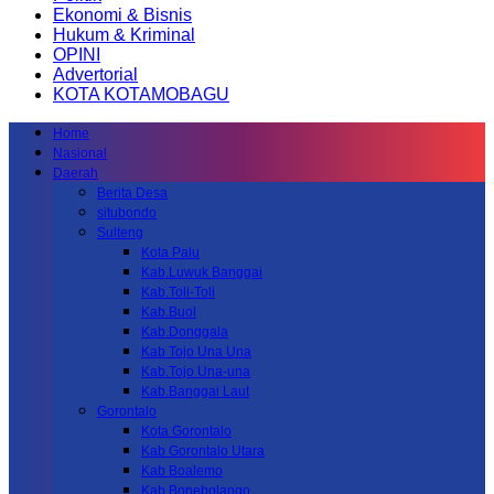
Ekonomi & Bisnis
Hukum & Kriminal
OPINI
Advertorial
KOTA KOTAMOBAGU
Home
Nasional
Daerah
Berita Desa
situbondo
Sulteng
Kota Palu
Kab.Luwuk Banggai
Kab.Toli-Toli
Kab.Buol
Kab.Donggala
Kab Tojo Una Una
Kab.Tojo Una-una
Kab.Banggai Laut
Gorontalo
Kota Gorontalo
Kab Gorontalo Utara
Kab Boalemo
Kab.Bonebolango