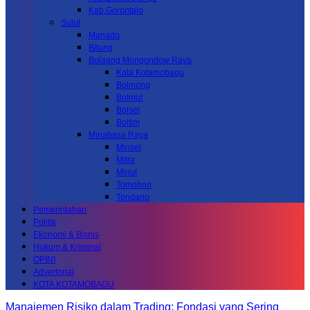
Kab.Gorontalo
Sulut
Manado
Bitung
Bolaang Mongondow Raya
Kota Kotamobagu
Bolmong
Bolmut
Bolsel
Boltim
Minahasa Raya
Minsel
Mitra
Minut
Tomohon
Tondano
Pemerintahan
Politik
Ekonomi & Bisnis
Hukum & Kriminal
OPINI
Advertorial
KOTA KOTAMOBAGU
Manajemen Risiko dalam Trading: Fondasi yang Sering