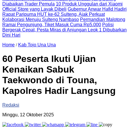
Diabaikan Trader Pemula
10 Produk Unggulan dari Xiaomi
Official Store yang Layak Dibeli
Gubernur Anwar Hafid Hadiri
Rapat Paripurna HUT ke-62 Sulteng, Ajak Perkuat
Kolaborasi Menuju Sulteng Nambaso
Permandian Malotong
Ramai Pengunjung, Tiket Masuk Cuma Rp5.000
Polisi
Bergerak Cepat, Pesta Miras di Anjungan Leok 1 Dibubarkan
Dini Hari
Home
/
Kab Tojo Una Una
60 Peserta Ikuti Ujian
Kenaikan Sabuk
Taekwondo di Touna,
Kapolres Hadir Langsung
Redaksi
Minggu, 12 Oktober 2025