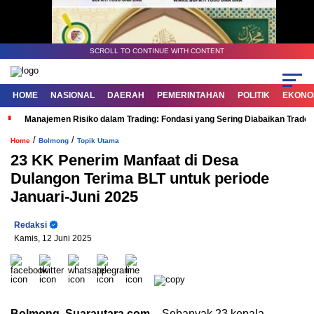
SCROLL TO CONTINUE WITH CONTENT
HOME
NASIONAL
DAERAH
PEMERINTAHAN
POLITIK
EKONOM
Manajemen Risiko dalam Trading: Fondasi yang Sering Diabaikan Trade
/
/
Home
Bolmong
Topik Utama
23 KK Penerim Manfaat di Desa
Dulangon Terima BLT untuk periode
Januari-Juni 2025
Redaksi
Kamis, 12 Juni 2025
Bolmong, Suarautara.com
– Sebanyak 23 kepala