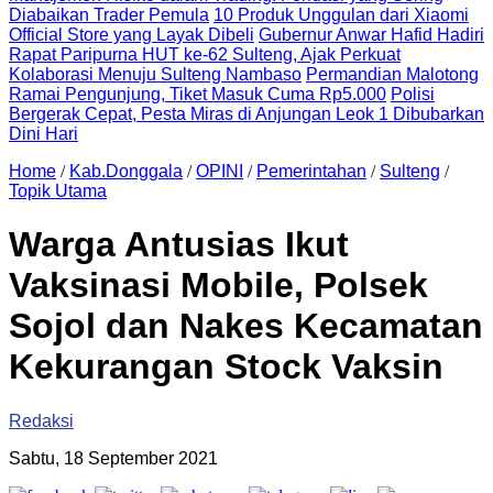
Diabaikan Trader Pemula
10 Produk Unggulan dari Xiaomi
Official Store yang Layak Dibeli
Gubernur Anwar Hafid Hadiri
Rapat Paripurna HUT ke-62 Sulteng, Ajak Perkuat
Kolaborasi Menuju Sulteng Nambaso
Permandian Malotong
Ramai Pengunjung, Tiket Masuk Cuma Rp5.000
Polisi
Bergerak Cepat, Pesta Miras di Anjungan Leok 1 Dibubarkan
Dini Hari
Home
/
Kab.Donggala
/
OPINI
/
Pemerintahan
/
Sulteng
/
Topik Utama
Warga Antusias Ikut
Vaksinasi Mobile, Polsek
Sojol dan Nakes Kecamatan
Kekurangan Stock Vaksin
Redaksi
Sabtu, 18 September 2021