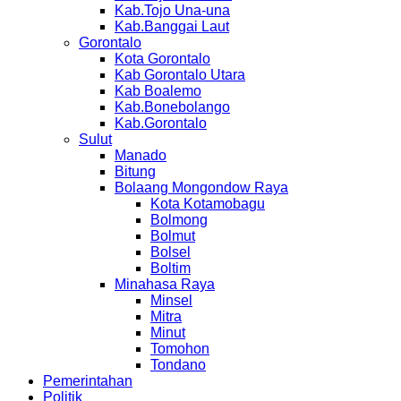
Kab.Tojo Una-una
Kab.Banggai Laut
Gorontalo
Kota Gorontalo
Kab Gorontalo Utara
Kab Boalemo
Kab.Bonebolango
Kab.Gorontalo
Sulut
Manado
Bitung
Bolaang Mongondow Raya
Kota Kotamobagu
Bolmong
Bolmut
Bolsel
Boltim
Minahasa Raya
Minsel
Mitra
Minut
Tomohon
Tondano
Pemerintahan
Politik