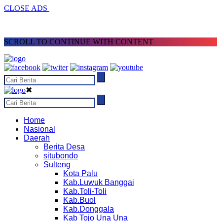
CLOSE ADS
SCROLL TO CONTINUE WITH CONTENT
✖
Home
Nasional
Daerah
Berita Desa
situbondo
Sulteng
Kota Palu
Kab.Luwuk Banggai
Kab.Toli-Toli
Kab.Buol
Kab.Donggala
Kab Tojo Una Una