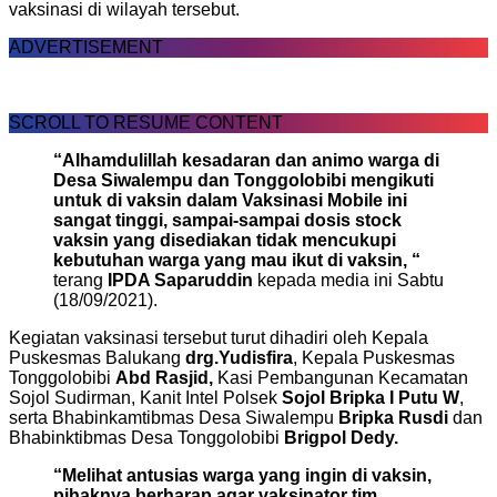
vaksinasi di wilayah tersebut.
ADVERTISEMENT
SCROLL TO RESUME CONTENT
“Alhamdulillah kesadaran dan animo warga di
Desa Siwalempu dan Tonggolobibi mengikuti
untuk di vaksin dalam Vaksinasi Mobile ini
sangat tinggi, sampai-sampai dosis stock
vaksin yang disediakan tidak mencukupi
kebutuhan warga yang mau ikut di vaksin, “
terang
IPDA Saparuddin
kepada media ini Sabtu
(18/09/2021).
Kegiatan vaksinasi tersebut turut dihadiri oleh Kepala
Puskesmas Balukang
drg.Yudisfira
, Kepala Puskesmas
Tonggolobibi
Abd Rasjid,
Kasi Pembangunan Kecamatan
Sojol Sudirman, Kanit Intel Polsek
Sojol Bripka I Putu W
,
serta Bhabinkamtibmas Desa Siwalempu
Bripka Rusdi
dan
Bhabinktibmas Desa Tonggolobibi
Brigpol Dedy.
“Melihat antusias warga yang ingin di vaksin,
pihaknya berharap agar vaksinator tim