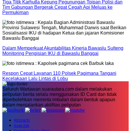
Tiga Titik Karhutla Kepung Pegunungan Toipan Polisi dan
Tim Gabungan Bergerak Cepat Cegah Api Meluas ke
Permukiman
Dalam Memperkuat Akuntabilitas Kinerja Bawaslu Sulteng
Monitoring Pengisian IKU di Bawaslu Banggai
Respon Cepat Layanan 110 Polsek Pagimana Tangani
Kecelakaan Lalu Lintas di Lobu
Seluruh Wartawan suarautara.com dalam melakukan
peliputan berita selalu menggunakan ID Card dan tidak
diperbolehkan meminta imbalan dalam bentuk apapun
dalam menjalankan aktifitas peliputan
REDAKSI
Kode Etik
Pedoman Media Siber