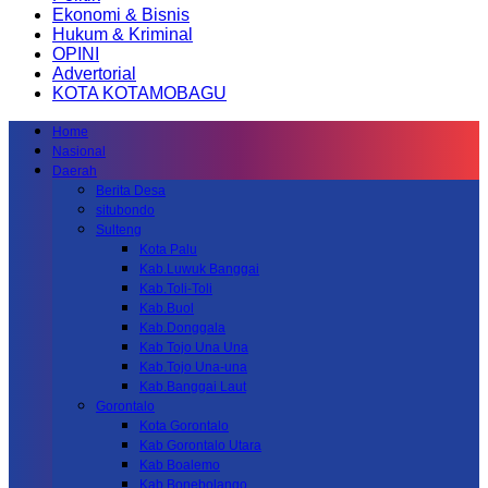
Ekonomi & Bisnis
Hukum & Kriminal
OPINI
Advertorial
KOTA KOTAMOBAGU
Home
Nasional
Daerah
Berita Desa
situbondo
Sulteng
Kota Palu
Kab.Luwuk Banggai
Kab.Toli-Toli
Kab.Buol
Kab.Donggala
Kab Tojo Una Una
Kab.Tojo Una-una
Kab.Banggai Laut
Gorontalo
Kota Gorontalo
Kab Gorontalo Utara
Kab Boalemo
Kab.Bonebolango