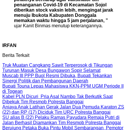
penanganan Covid-19 di Kecamatan Sojol
diberikan stock vaksin lebih, mengingat jarak
menuju Ibukota Kabupaten Donggala
memakan waktu hingga 5 jam perjalanan, ”
ujar Kanit Binmas menutup keterangannya.
IRFAN
Berita Terkait
Truk Muatan Cangkang Sawit Terperosok di Tikungan
Turunan Masuk Desa Bungawon Sopir Selamat
Muscab III PPP Buol Resmi Dibuka, Bupati Tekankan
Sinergi Politik dan Pembangunan Daerah
Bupati Touna Lepas Mahasiswa KKN-PPM UGM Periode II
di Togean
Kabel PLN Dicuri Pria Asal Nambo Tak Berkutik Saat
Dibekuk Tim Resmob Polresta Banggai
Aniaya Anak Latihan Gerak Jalan Dua Pemuda Karaton ZS
(22) dan RP (17) Diciduk Tim URC Polresta Banggai
SU alias B (22) Pelaku Ramas Payudara Remaja Putri di
Jalan Berhasil Diamankan Tim Resmob Polresta Banggai
Berujung Petaka Buka Pintu Mobil Sembarangan Pemotor