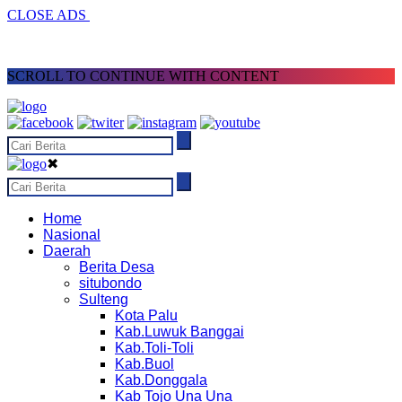
CLOSE ADS
SCROLL TO CONTINUE WITH CONTENT
✖
Home
Nasional
Daerah
Berita Desa
situbondo
Sulteng
Kota Palu
Kab.Luwuk Banggai
Kab.Toli-Toli
Kab.Buol
Kab.Donggala
Kab Tojo Una Una