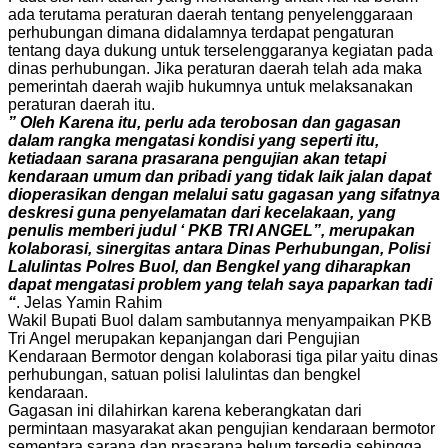
ada terutama peraturan daerah tentang penyelenggaraan
perhubungan dimana didalamnya terdapat pengaturan
tentang daya dukung untuk terselenggaranya kegiatan pada
dinas perhubungan. Jika peraturan daerah telah ada maka
pemerintah daerah wajib hukumnya untuk melaksanakan
peraturan daerah itu.
” Oleh Karena itu, perlu ada terobosan dan gagasan
dalam rangka mengatasi kondisi yang seperti itu,
ketiadaan sarana prasarana pengujian akan tetapi
kendaraan umum dan pribadi yang tidak laik jalan dapat
dioperasikan dengan melalui satu gagasan yang sifatnya
deskresi guna penyelamatan dari kecelakaan, yang
penulis memberi judul ‘ PKB TRI ANGEL”, merupakan
kolaborasi, sinergitas antara Dinas Perhubungan, Polisi
Lalulintas Polres Buol, dan Bengkel yang diharapkan
dapat mengatasi problem yang telah saya paparkan tadi
“
. Jelas Yamin Rahim
Wakil Bupati Buol dalam sambutannya menyampaikan PKB
Tri Angel merupakan kepanjangan dari Pengujian
Kendaraan Bermotor dengan kolaborasi tiga pilar yaitu dinas
perhubungan, satuan polisi lalulintas dan bengkel
kendaraan.
Gagasan ini dilahirkan karena keberangkatan dari
permintaan masyarakat akan pengujian kendaraan bermotor
sementara sarana dan prasarana belum tersedia sehingga