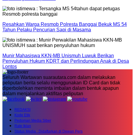
Resahkan Warga Resmob Polresta Banggai Bekuk MS 54
Tahun Pelaku Pencurian Sapi di Masama
Munir Mahasiswa KKN-MB Unismuh Luwuk Berikan
Penyuluhan Hukum KDRT dan Perlindungan Anak di Desa
Lontos
Seluruh Wartawan suarautara.com dalam melakukan
peliputan berita selalu menggunakan ID Card dan tidak
diperbolehkan meminta imbalan dalam bentuk apapun
dalam menjalankan aktifitas peliputan
REDAKSI
Kode Etik
Pedoman Media Siber
Rate Iklan
Status Media : Didaftarkan di Dewan Pers