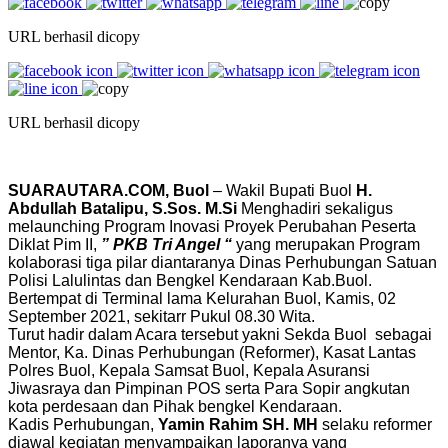
URL berhasil dicopy
URL berhasil dicopy
SUARAUTARA.COM, Buol
– Wakil Bupati Buol
H.
Abdullah Batalipu, S.Sos. M.Si
Menghadiri sekaligus
melaunching Program Inovasi Proyek Perubahan Peserta
Diklat Pim II,
” PKB Tri Angel “
yang merupakan Program
kolaborasi tiga pilar diantaranya Dinas Perhubungan Satuan
Polisi Lalulintas dan Bengkel Kendaraan Kab.Buol.
Bertempat di Terminal lama Kelurahan Buol, Kamis, 02
September 2021, sekitarr Pukul 08.30 Wita.
Turut hadir dalam Acara tersebut yakni Sekda Buol sebagai
Mentor, Ka. Dinas Perhubungan (Reformer), Kasat Lantas
Polres Buol, Kepala Samsat Buol, Kepala Asuransi
Jiwasraya dan Pimpinan POS serta Para Sopir angkutan
kota perdesaan dan Pihak bengkel Kendaraan.
Kadis Perhubungan,
Yamin Rahim SH. MH
selaku reformer
diawal kegiatan menyampaikan laporanya yang