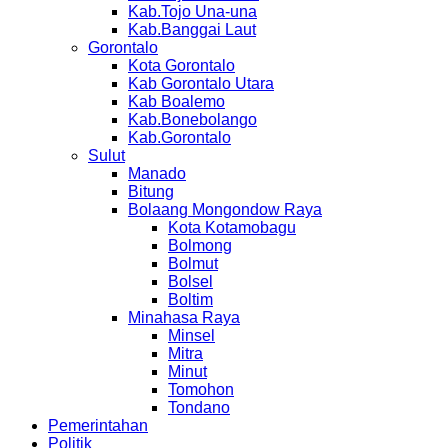
Kab.Tojo Una-una
Kab.Banggai Laut
Gorontalo
Kota Gorontalo
Kab Gorontalo Utara
Kab Boalemo
Kab.Bonebolango
Kab.Gorontalo
Sulut
Manado
Bitung
Bolaang Mongondow Raya
Kota Kotamobagu
Bolmong
Bolmut
Bolsel
Boltim
Minahasa Raya
Minsel
Mitra
Minut
Tomohon
Tondano
Pemerintahan
Politik