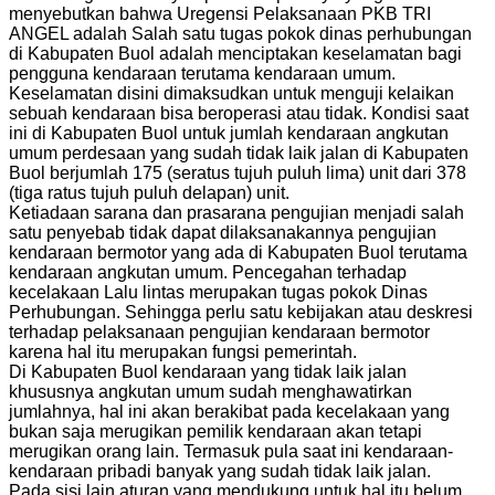
menyebutkan bahwa Uregensi Pelaksanaan PKB TRI
ANGEL adalah Salah satu tugas pokok dinas perhubungan
di Kabupaten Buol adalah menciptakan keselamatan bagi
pengguna kendaraan terutama kendaraan umum.
Keselamatan disini dimaksudkan untuk menguji kelaikan
sebuah kendaraan bisa beroperasi atau tidak. Kondisi saat
ini di Kabupaten Buol untuk jumlah kendaraan angkutan
umum perdesaan yang sudah tidak laik jalan di Kabupaten
Buol berjumlah 175 (seratus tujuh puluh lima) unit dari 378
(tiga ratus tujuh puluh delapan) unit.
Ketiadaan sarana dan prasarana pengujian menjadi salah
satu penyebab tidak dapat dilaksanakannya pengujian
kendaraan bermotor yang ada di Kabupaten Buol terutama
kendaraan angkutan umum. Pencegahan terhadap
kecelakaan Lalu lintas merupakan tugas pokok Dinas
Perhubungan. Sehingga perlu satu kebijakan atau deskresi
terhadap pelaksanaan pengujian kendaraan bermotor
karena hal itu merupakan fungsi pemerintah.
Di Kabupaten Buol kendaraan yang tidak laik jalan
khususnya angkutan umum sudah menghawatirkan
jumlahnya, hal ini akan berakibat pada kecelakaan yang
bukan saja merugikan pemilik kendaraan akan tetapi
merugikan orang lain. Termasuk pula saat ini kendaraan-
kendaraan pribadi banyak yang sudah tidak laik jalan.
Pada sisi lain aturan yang mendukung untuk hal itu belum