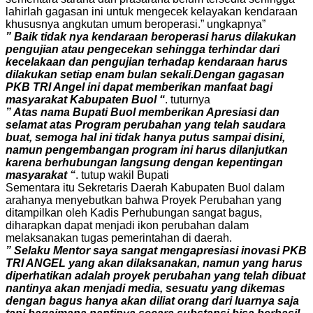
lahirlah gagasan ini untuk mengecek kelayakan kendaraan
khususnya angkutan umum beroperasi.” ungkapnya”
” Baik tidak nya kendaraan beroperasi harus dilakukan
pengujian atau pengecekan sehingga terhindar dari
kecelakaan dan pengujian terhadap kendaraan harus
dilakukan setiap enam bulan sekali.Dengan gagasan
PKB TRI Angel ini dapat memberikan manfaat bagi
masyarakat Kabupaten Buol “
. tuturnya
” Atas nama Bupati Buol memberikan Apresiasi dan
selamat atas Program perubahan yang telah saudara
buat, semoga hal ini tidak hanya putus sampai disini,
namun pengembangan program ini harus dilanjutkan
karena berhubungan langsung dengan kepentingan
masyarakat “
. tutup wakil Bupati
Sementara itu Sekretaris Daerah Kabupaten Buol dalam
arahanya menyebutkan bahwa Proyek Perubahan yang
ditampilkan oleh Kadis Perhubungan sangat bagus,
diharapkan dapat menjadi ikon perubahan dalam
melaksanakan tugas pemerintahan di daerah.
” Selaku Mentor saya sangat mengapresiasi inovasi PKB
TRI ANGEL yang akan dilaksanakan, namun yang harus
diperhatikan adalah proyek perubahan yang telah dibuat
nantinya akan menjadi media, sesuatu yang dikemas
dengan bagus hanya akan diliat orang dari luarnya saja