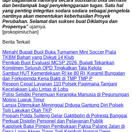
tapi bagaimana nantinya secara substansi bisa berhasil
dan berdampak bagi penyelenggaraan tugas. Satu hal
yang penting integritas sodara sodara sebagai pengelola
nantinya akan menentukan keberhasilan Proyek
Perubahan. Selamat dan sukses buat Diklatnya dan
Propernya”
ujarnya.
[prokopim/uchan]
Berita Terkait
Meriah! Bupati Buol Buka Turnamen Mini Soccer Piala
TKBM Bahari yang Diikuti 14 Klub
Pemkab Buol Evaluasi MCSP 2026, Bupati Tekankan
Komitmen Seluruh OPD Tingkatkan Tata Kelola
Sambut HUT Kemerdekaan RI ke 80 RI, Koramil Bungatan
dan Forkopimda Kerja Bakti di TMP TMP P
Respon Cepat Layanan 110 Polsek Pagimana Tangani
Kecelakaan Lalu Lintas di Lobu
Polisi Selidiki Penemuan Kerangka Manusia di Pegunungan
Molino Luwuk Timur
Lansia Ditemukan Meninggal Diduga Gantung Diri Polsek
Toili Lakukan Olah TKP
Propam Polda Sulteng Gelar Gaktibplin di Polresta Banggai
Perkuat Disiplin Personel dan Pelayanan Publik
Kapolsek Batui Pimpin Pembukaan Paksa Palang Jalan di
Desa Lamo Akses Trans Toili Kembali Normal Demi