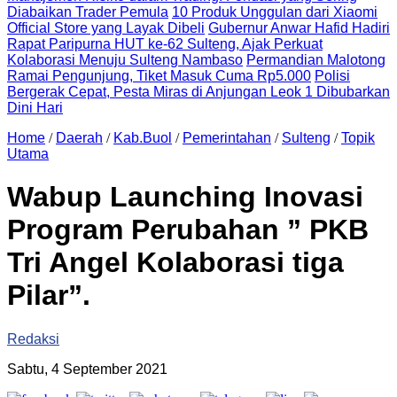
Diabaikan Trader Pemula
10 Produk Unggulan dari Xiaomi
Official Store yang Layak Dibeli
Gubernur Anwar Hafid Hadiri
Rapat Paripurna HUT ke-62 Sulteng, Ajak Perkuat
Kolaborasi Menuju Sulteng Nambaso
Permandian Malotong
Ramai Pengunjung, Tiket Masuk Cuma Rp5.000
Polisi
Bergerak Cepat, Pesta Miras di Anjungan Leok 1 Dibubarkan
Dini Hari
Home
/
Daerah
/
Kab.Buol
/
Pemerintahan
/
Sulteng
/
Topik
Utama
Wabup Launching Inovasi
Program Perubahan ” PKB
Tri Angel Kolaborasi tiga
Pilar”.
Redaksi
Sabtu, 4 September 2021