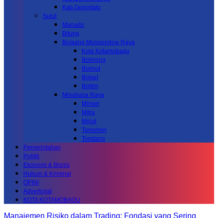
Kab.Gorontalo
Sulut
Manado
Bitung
Bolaang Mongondow Raya
Kota Kotamobagu
Bolmong
Bolmut
Bolsel
Boltim
Minahasa Raya
Minsel
Mitra
Minut
Tomohon
Tondano
Pemerintahan
Politik
Ekonomi & Bisnis
Hukum & Kriminal
OPINI
Advertorial
KOTA KOTAMOBAGU
Manajemen Risiko dalam Trading: Fondasi yang Sering