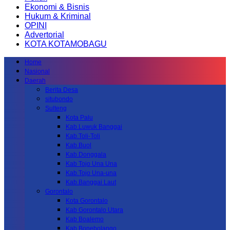
Ekonomi & Bisnis
Hukum & Kriminal
OPINI
Advertorial
KOTA KOTAMOBAGU
Home
Nasional
Daerah
Berita Desa
situbondo
Sulteng
Kota Palu
Kab.Luwuk Banggai
Kab.Toli-Toli
Kab.Buol
Kab.Donggala
Kab Tojo Una Una
Kab.Tojo Una-una
Kab.Banggai Laut
Gorontalo
Kota Gorontalo
Kab Gorontalo Utara
Kab Boalemo
Kab.Bonebolango