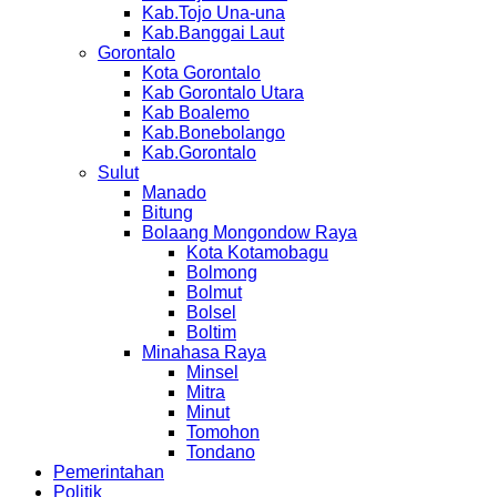
Kab.Tojo Una-una
Kab.Banggai Laut
Gorontalo
Kota Gorontalo
Kab Gorontalo Utara
Kab Boalemo
Kab.Bonebolango
Kab.Gorontalo
Sulut
Manado
Bitung
Bolaang Mongondow Raya
Kota Kotamobagu
Bolmong
Bolmut
Bolsel
Boltim
Minahasa Raya
Minsel
Mitra
Minut
Tomohon
Tondano
Pemerintahan
Politik