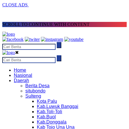
CLOSE ADS
SCROLL TO CONTINUE WITH CONTENT
✖
Home
Nasional
Daerah
Berita Desa
situbondo
Sulteng
Kota Palu
Kab.Luwuk Banggai
Kab.Toli-Toli
Kab.Buol
Kab.Donggala
Kab Tojo Una Una