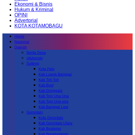
Ekonomi & Bisnis
Hukum & Kriminal
OPINI
Advertorial
KOTA KOTAMOBAGU
Home
Nasional
Daerah
Berita Desa
situbondo
Sulteng
Kota Palu
Kab.Luwuk Banggai
Kab.Toli-Toli
Kab.Buol
Kab.Donggala
Kab Tojo Una Una
Kab.Tojo Una-una
Kab.Banggai Laut
Gorontalo
Kota Gorontalo
Kab Gorontalo Utara
Kab Boalemo
Kab.Bonebolango