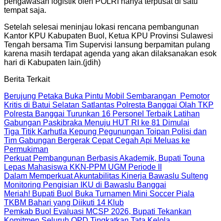
pengawasan logistik oleh POLRI hanya terpusat di satu
tempat saja.
Setelah selesai meninjau lokasi rencana pembangunan
Kantor KPU Kabupaten Buol, Ketua KPU Provinsi Sulawesi
Tengah bersama Tim Supervisi lansung berpamitan pulang
karena masih terdapat agenda yang akan dilaksanakan esok
hari di Kabupaten lain.(jdih)
Berita Terkait
Berujung Petaka Buka Pintu Mobil Sembarangan Pemotor
Kritis di Batui Selatan Satlantas Polresta Banggai Olah TKP
Polresta Banggai Turunkan 16 Personel Terbaik Latihan
Gabungan Paskibraka Menuju HUT RI ke 81 Dimulai
Tiga Titik Karhutla Kepung Pegunungan Toipan Polisi dan
Tim Gabungan Bergerak Cepat Cegah Api Meluas ke
Permukiman
Perkuat Pembangunan Berbasis Akademik, Bupati Touna
Lepas Mahasiswa KKN-PPM UGM Periode II
Dalam Memperkuat Akuntabilitas Kinerja Bawaslu Sulteng
Monitoring Pengisian IKU di Bawaslu Banggai
Meriah! Bupati Buol Buka Turnamen Mini Soccer Piala
TKBM Bahari yang Diikuti 14 Klub
Pemkab Buol Evaluasi MCSP 2026, Bupati Tekankan
Komitmen Seluruh OPD Tingkatkan Tata Kelola