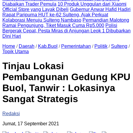
Diabaikan Trader Pemula
10 Produk Unggulan dari Xiaomi
Official Store yang Layak Dibeli
Gubernur Anwar Hafid Hadiri
Rapat Paripurna HUT ke-62 Sulteng, Ajak Perkuat
Kolaborasi Menuju Sulteng Nambaso
Permandian Malotong
Ramai Pengunjung, Tiket Masuk Cuma Rp5.000
Polisi
Bergerak Cepat, Pesta Miras di Anjungan Leok 1 Dibubarkan
Dini Hari
Home
/
Daerah
/
Kab.Buol
/
Pemerintahan
/
Politik
/
Sulteng
/
Topik Utama
Tinjau Lokasi
Pembangunan Gedung KPU
Buol, Tanwir : Lokasinya
Sangat Strategis
Redaksi
Jumat, 17 September 2021