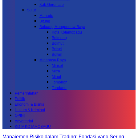
Kab.Gorontalo
Sulut
Manado
Bitung
Bolaang Mongondow Raya
Kota Kotamobagu
Bolmong
Bolmut
Bolsel
Boltim
Minahasa Raya
Minsel
Mitra
Minut
Tomohon
Tondano
Pemerintahan
Politik
Ekonomi & Bisnis
Hukum & Kriminal
OPINI
Advertorial
KOTA KOTAMOBAGU
Manajemen Risiko dalam Trading: Fondasi yang Sering