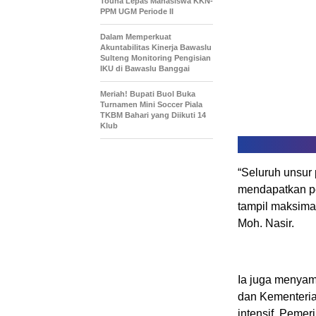
Touna Lepas Mahasiswa KKN-
PPM UGM Periode II
Dalam Memperkuat
Akuntabilitas Kinerja Bawaslu
Sulteng Monitoring Pengisian
IKU di Bawaslu Banggai
Meriah! Bupati Buol Buka
Turnamen Mini Soccer Piala
TKBM Bahari yang Diikuti 14
Klub
“Seluruh unsur 
mendapatkan pe
tampil maksimal
Moh. Nasir.
Ia juga menyamp
dan Kementeria
intensif. Pemer