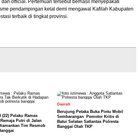
ih dan official. Pertemuan tersebut berhasil menyepakati
isme pendampingan ketat demi mengawal Kafilah Kabupaten
tasi terbaik di tingkat provinsi.
Daerah
Berujung Petaka Buka Pintu Mobil
B (22) Pelaku Ramas
Sembarangan Pemotor Kritis di
Remaja Putri di Jalan
Batui Selatan Satlantas Polresta
 Diamankan Tim Resmob
Banggai Olah TKP
Banggai