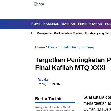
HOME
NASIONAL
DAERAH
PEMERINTAHAN
POL
Manajemen Risiko dalam Trading: Fondasi yang Seri
Home
Daerah
Kab.Buol
Sulteng
/
/
/
Targetkan Peningkatan P
Final Kafilah MTQ XXXI
Redaksi
Rabu, 3 Juni 2026
Suarautara.c
Berita Terkait
menargetkan ad
Aniaya Anak Latihan Gerak
Qur’an (MTQ) X
Jalan Dua Pemuda Karaton ZS