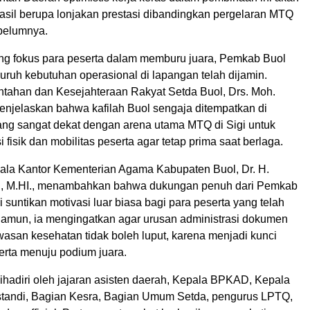
il berupa lonjakan prestasi dibandingkan pergelaran MTQ
belumnya.
g fokus para peserta dalam memburu juara, Pemkab Buol
uruh kebutuhan operasional di lapangan telah dijamin.
ntahan dan Kesejahteraan Rakyat Setda Buol, Drs. Moh.
menjelaskan bahwa kafilah Buol sengaja ditempatkan di
g sangat dekat dengan arena utama MTQ di Sigi untuk
 fisik dan mobilitas peserta agar tetap prima saat berlaga.
epala Kantor Kementerian Agama Kabupaten Buol, Dr. H.
g., M.HI., menambahkan bahwa dukungan penuh dari Pemkab
i suntikan motivasi luar biasa bagi para peserta yang telah
 Namun, ia mengingatkan agar urusan administrasi dokumen
wasan kesehatan tidak boleh luput, karena menjadi kunci
erta menuju podium juara.
 dihadiri oleh jajaran asisten daerah, Kepala BPKAD, Kepala
tandi, Bagian Kesra, Bagian Umum Setda, pengurus LPTQ,