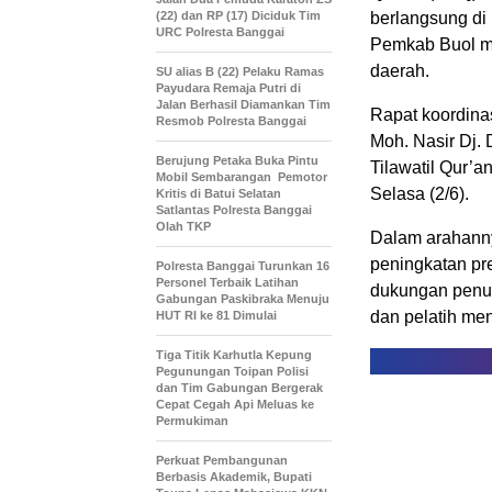
(22) dan RP (17) Diciduk Tim
berlangsung di
URC Polresta Banggai
Pemkab Buol me
daerah.
SU alias B (22) Pelaku Ramas
Payudara Remaja Putri di
Jalan Berhasil Diamankan Tim
Rapat koordinas
Resmob Polresta Banggai
Moh. Nasir Dj.
Berujung Petaka Buka Pintu
Tilawatil Qur’
Mobil Sembarangan Pemotor
Selasa (2/6).
Kritis di Batui Selatan
Satlantas Polresta Banggai
Olah TKP
Dalam arahanny
peningkatan pre
Polresta Banggai Turunkan 16
Personel Terbaik Latihan
dukungan penuh,
Gabungan Paskibraka Menuju
dan pelatih men
HUT RI ke 81 Dimulai
Tiga Titik Karhutla Kepung
Pegunungan Toipan Polisi
dan Tim Gabungan Bergerak
Cepat Cegah Api Meluas ke
Permukiman
Perkuat Pembangunan
Berbasis Akademik, Bupati