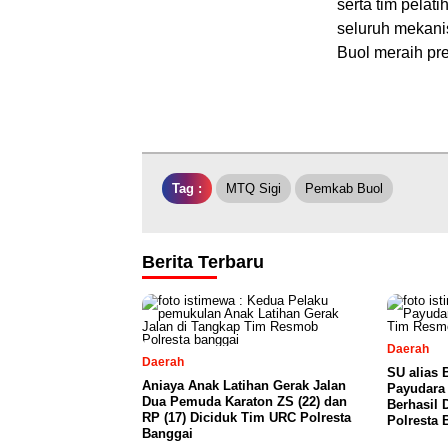
serta tim pelat
seluruh mekan
Buol meraih pres
Tag :
MTQ Sigi
Pemkab Buol
Berita Terbaru
Daerah
Daerah
SU alias 
Aniaya Anak Latihan Gerak Jalan
Payudara 
Dua Pemuda Karaton ZS (22) dan
Berhasil
RP (17) Diciduk Tim URC Polresta
Polresta 
Banggai