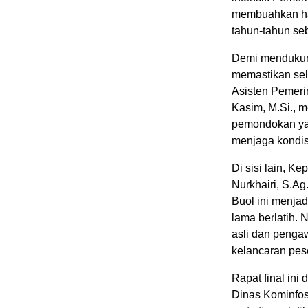
membuahkan has
tahun-tahun se
Demi mendukun
memastikan sel
Asisten Pemeri
Kasim, M.Si., 
pemondokan yan
menjaga kondisi
Di sisi lain, K
Nurkhairi, S.A
Buol ini menjad
lama berlatih.
asli dan penga
kelancaran pes
Rapat final ini
Dinas Kominfos