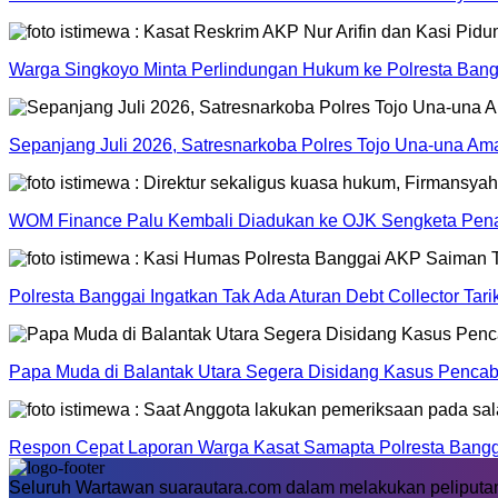
Warga Singkoyo Minta Perlindungan Hukum ke Polresta Bangg
Sepanjang Juli 2026, Satresnarkoba Polres Tojo Una-una A
WOM Finance Palu Kembali Diadukan ke OJK Sengketa Pena
Polresta Banggai Ingatkan Tak Ada Aturan Debt Collector Tar
Papa Muda di Balantak Utara Segera Disidang Kasus Pencab
Respon Cepat Laporan Warga Kasat Samapta Polresta Banggai
Seluruh Wartawan suarautara.com dalam melakukan peliputan