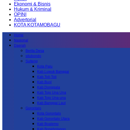
Ekonomi & Bisnis
Hukum & Kriminal
OPINI
Advertorial
KOTA KOTAMOBAGU
Home
Nasional
Daerah
Berita Desa
situbondo
Sulteng
Kota Palu
Kab.Luwuk Banggai
Kab.Toli-Toli
Kab.Buol
Kab.Donggala
Kab Tojo Una Una
Kab.Tojo Una-una
Kab.Banggai Laut
Gorontalo
Kota Gorontalo
Kab Gorontalo Utara
Kab Boalemo
Kab.Bonebolango