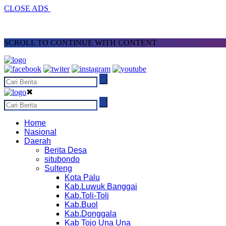
CLOSE ADS
SCROLL TO CONTINUE WITH CONTENT
✖
Home
Nasional
Daerah
Berita Desa
situbondo
Sulteng
Kota Palu
Kab.Luwuk Banggai
Kab.Toli-Toli
Kab.Buol
Kab.Donggala
Kab Tojo Una Una