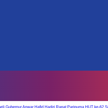
eli
Gubernur Anwar Hafid Hadiri Rapat Paripurna HUT ke-62 S