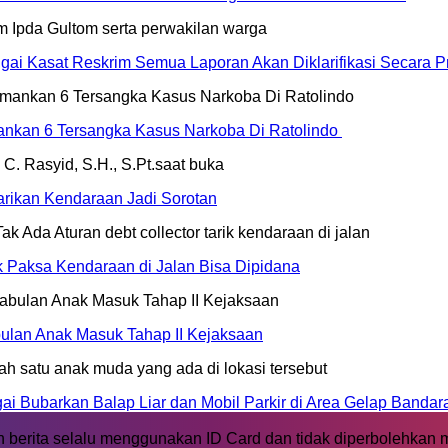
ai Kasat Reskrim Semua Laporan Akan Diklarifikasi Secara Pr
mankan 6 Tersangka Kasus Narkoba Di Ratolindo
rikan Kendaraan Jadi Sorotan
ik Paksa Kendaraan di Jalan Bisa Dipidana
ulan Anak Masuk Tahap II Kejaksaan
 Bubarkan Balap Liar dan Mobil Parkir di Area Gelap Bandar
 berita selalu menggunakan ID Card dan tidak diperbolehkan