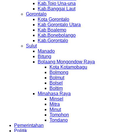
Kab.Tojo Una-una
Kab.Banggai Laut
Gorontalo
Kota Gorontalo
Kab Gorontalo Utara
Kab Boalemo
Kab.Bonebolango
Kab.Gorontalo
Sulut
Manado
Bitung
Bolaang Mongondow Raya
Kota Kotamobagu
Bolmong
Bolmut
Bolsel
Boltim
Minahasa Raya
Minsel
Mitra
Minut
Tomohon
Tondano
Pemerintahan
Politik