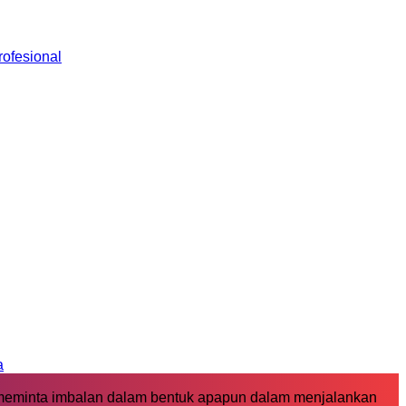
ofesional
a
 meminta imbalan dalam bentuk apapun dalam menjalankan