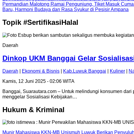
Permandian Malotong Ramai Pengunjung, Tiket Masuk Cuma
Baru, Harmoni Budaya dan Rasa Syukur di Pesisir Ampana
Topik
#SertifikasiHalal
Daerah
Dinkop UKM Banggai Gelar Sosialisas
Daerah
|
Ekonomi & Bisnis
|
Kab.Luwuk Banggai
|
Kuliner
|
Na
Kamis, 12 Juni 2025 - 02:06 WITA
Banggai, Suarautara.com – Untuk melindungi konsumen dari
menggelar Sosialisasi Kebijakan…
Hukum & Kriminal
Munir Mahasiswa KKN-MB Unismuh Luwuk Berikan Penyuluh