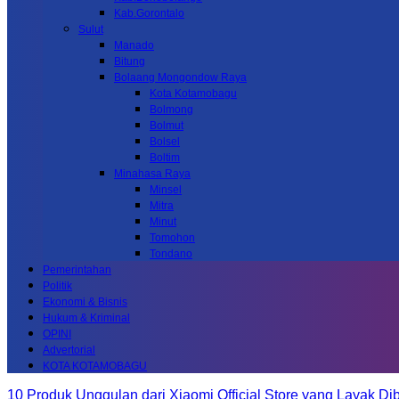
Kab.Gorontalo
Sulut
Manado
Bitung
Bolaang Mongondow Raya
Kota Kotamobagu
Bolmong
Bolmut
Bolsel
Boltim
Minahasa Raya
Minsel
Mitra
Minut
Tomohon
Tondano
Pemerintahan
Politik
Ekonomi & Bisnis
Hukum & Kriminal
OPINI
Advertorial
KOTA KOTAMOBAGU
10 Produk Unggulan dari Xiaomi Official Store yang Layak Dib