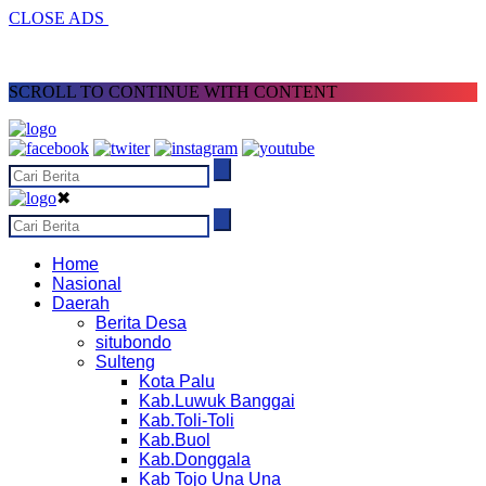
CLOSE ADS
SCROLL TO CONTINUE WITH CONTENT
✖
Home
Nasional
Daerah
Berita Desa
situbondo
Sulteng
Kota Palu
Kab.Luwuk Banggai
Kab.Toli-Toli
Kab.Buol
Kab.Donggala
Kab Tojo Una Una