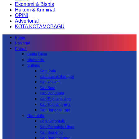
Ekonomi & Bisnis
Hukum & Kriminal
OPINI
Advertorial
KOTA KOTAMOBAGU
Home
Nasional
Daerah
Berita Desa
situbondo
Sulteng
Kota Palu
Kab.Luwuk Banggai
Kab.Toli-Toli
Kab.Buol
Kab.Donggala
Kab Tojo Una Una
Kab.Tojo Una-una
Kab.Banggai Laut
Gorontalo
Kota Gorontalo
Kab Gorontalo Utara
Kab Boalemo
Kab.Bonebolango