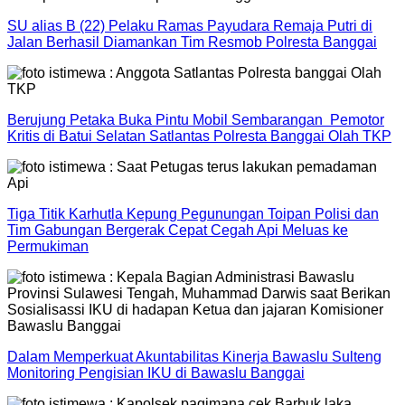
SU alias B (22) Pelaku Ramas Payudara Remaja Putri di
Jalan Berhasil Diamankan Tim Resmob Polresta Banggai
Berujung Petaka Buka Pintu Mobil Sembarangan Pemotor
Kritis di Batui Selatan Satlantas Polresta Banggai Olah TKP
Tiga Titik Karhutla Kepung Pegunungan Toipan Polisi dan
Tim Gabungan Bergerak Cepat Cegah Api Meluas ke
Permukiman
Dalam Memperkuat Akuntabilitas Kinerja Bawaslu Sulteng
Monitoring Pengisian IKU di Bawaslu Banggai