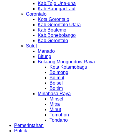
Kab.Tojo Una-una
Kab.Banggai Laut
Gorontalo
Kota Gorontalo
Kab Gorontalo Utara
Kab Boalemo
Kab.Bonebolango
Kab.Gorontalo
Sulut
Manado
Bitung
Bolaang Mongondow Raya
Kota Kotamobagu
Bolmong
Bolmut
Bolsel
Boltim
Minahasa Raya
Minsel
Mitra
Minut
Tomohon
Tondano
Pemerintahan
Politik