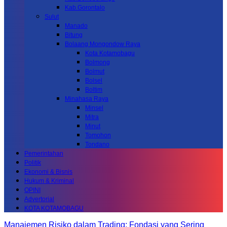
Kab.Gorontalo
Sulut
Manado
Bitung
Bolaang Mongondow Raya
Kota Kotamobagu
Bolmong
Bolmut
Bolsel
Boltim
Minahasa Raya
Minsel
Mitra
Minut
Tomohon
Tondano
Pemerintahan
Politik
Ekonomi & Bisnis
Hukum & Kriminal
OPINI
Advertorial
KOTA KOTAMOBAGU
Manajemen Risiko dalam Trading: Fondasi yang Sering