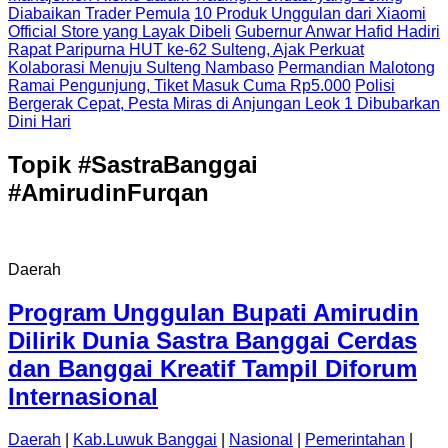
Diabaikan Trader Pemula
10 Produk Unggulan dari Xiaomi
Official Store yang Layak Dibeli
Gubernur Anwar Hafid Hadiri
Rapat Paripurna HUT ke-62 Sulteng, Ajak Perkuat
Kolaborasi Menuju Sulteng Nambaso
Permandian Malotong
Ramai Pengunjung, Tiket Masuk Cuma Rp5.000
Polisi
Bergerak Cepat, Pesta Miras di Anjungan Leok 1 Dibubarkan
Dini Hari
Topik
#SastraBanggai
#AmirudinFurqan
Daerah
Program Unggulan Bupati Amirudin
Dilirik Dunia Sastra Banggai Cerdas
dan Banggai Kreatif Tampil Diforum
Internasional
Daerah
|
Kab.Luwuk Banggai
|
Nasional
|
Pemerintahan
|