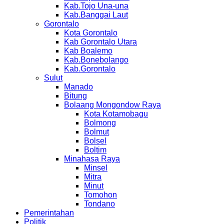
Kab.Tojo Una-una
Kab.Banggai Laut
Gorontalo
Kota Gorontalo
Kab Gorontalo Utara
Kab Boalemo
Kab.Bonebolango
Kab.Gorontalo
Sulut
Manado
Bitung
Bolaang Mongondow Raya
Kota Kotamobagu
Bolmong
Bolmut
Bolsel
Boltim
Minahasa Raya
Minsel
Mitra
Minut
Tomohon
Tondano
Pemerintahan
Politik