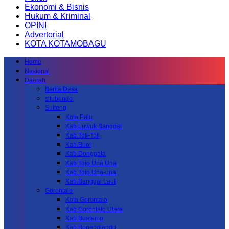
Ekonomi & Bisnis
Hukum & Kriminal
OPINI
Advertorial
KOTA KOTAMOBAGU
Home
Nasional
Daerah
Berita Desa
situbondo
Sulteng
Kota Palu
Kab.Luwuk Banggai
Kab.Toli-Toli
Kab.Buol
Kab.Donggala
Kab Tojo Una Una
Kab.Tojo Una-una
Kab.Banggai Laut
Gorontalo
Kota Gorontalo
Kab Gorontalo Utara
Kab Boalemo
Kab.Bonebolango