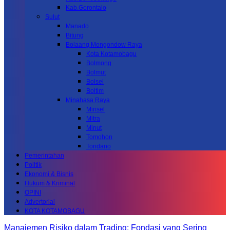
Kab.Gorontalo
Sulut
Manado
Bitung
Bolaang Mongondow Raya
Kota Kotamobagu
Bolmong
Bolmut
Bolsel
Boltim
Minahasa Raya
Minsel
Mitra
Minut
Tomohon
Tondano
Pemerintahan
Politik
Ekonomi & Bisnis
Hukum & Kriminal
OPINI
Advertorial
KOTA KOTAMOBAGU
Manajemen Risiko dalam Trading: Fondasi yang Sering