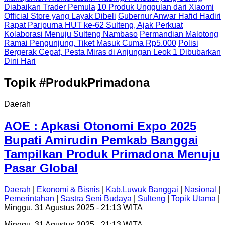
Diabaikan Trader Pemula
10 Produk Unggulan dari Xiaomi
Official Store yang Layak Dibeli
Gubernur Anwar Hafid Hadiri
Rapat Paripurna HUT ke-62 Sulteng, Ajak Perkuat
Kolaborasi Menuju Sulteng Nambaso
Permandian Malotong
Ramai Pengunjung, Tiket Masuk Cuma Rp5.000
Polisi
Bergerak Cepat, Pesta Miras di Anjungan Leok 1 Dibubarkan
Dini Hari
Topik
#ProdukPrimadona
Daerah
AOE : Apkasi Otonomi Expo 2025
Bupati Amirudin Pemkab Banggai
Tampilkan Produk Primadona Menuju
Pasar Global
Daerah
|
Ekonomi & Bisnis
|
Kab.Luwuk Banggai
|
Nasional
|
Pemerintahan
|
Sastra Seni Budaya
|
Sulteng
|
Topik Utama
|
Minggu, 31 Agustus 2025 - 21:13 WITA
Minggu, 31 Agustus 2025 - 21:13 WITA