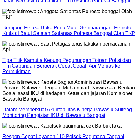
Jalan Berhasil Diamankan Tim Resmob Polresta Banggai
Berujung Petaka Buka Pintu Mobil Sembarangan Pemotor
Kritis di Batui Selatan Satlantas Polresta Banggai Olah TKP
Tiga Titik Karhutla Kepung Pegunungan Toipan Polisi dan
Tim Gabungan Bergerak Cepat Cegah Api Meluas ke
Permukiman
Dalam Memperkuat Akuntabilitas Kinerja Bawaslu Sulteng
Monitoring Pengisian IKU di Bawaslu Banggai
Respon Cepat Layanan 110 Polsek Pagimana Tangani