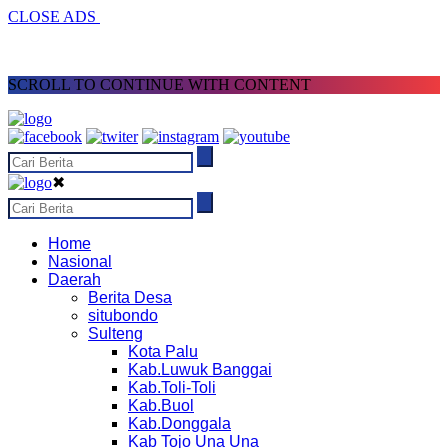
CLOSE ADS
SCROLL TO CONTINUE WITH CONTENT
✖
Home
Nasional
Daerah
Berita Desa
situbondo
Sulteng
Kota Palu
Kab.Luwuk Banggai
Kab.Toli-Toli
Kab.Buol
Kab.Donggala
Kab Tojo Una Una