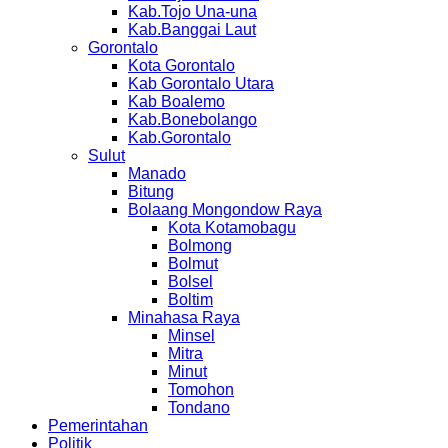
Kab.Tojo Una-una
Kab.Banggai Laut
Gorontalo
Kota Gorontalo
Kab Gorontalo Utara
Kab Boalemo
Kab.Bonebolango
Kab.Gorontalo
Sulut
Manado
Bitung
Bolaang Mongondow Raya
Kota Kotamobagu
Bolmong
Bolmut
Bolsel
Boltim
Minahasa Raya
Minsel
Mitra
Minut
Tomohon
Tondano
Pemerintahan
Politik