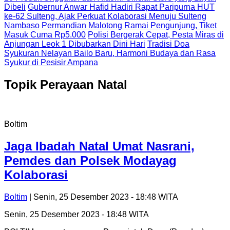
Dibeli
Gubernur Anwar Hafid Hadiri Rapat Paripurna HUT
ke-62 Sulteng, Ajak Perkuat Kolaborasi Menuju Sulteng
Nambaso
Permandian Malotong Ramai Pengunjung, Tiket
Masuk Cuma Rp5.000
Polisi Bergerak Cepat, Pesta Miras di
Anjungan Leok 1 Dibubarkan Dini Hari
Tradisi Doa
Syukuran Nelayan Bailo Baru, Harmoni Budaya dan Rasa
Syukur di Pesisir Ampana
Topik
Perayaan Natal
Boltim
Jaga Ibadah Natal Umat Nasrani,
Pemdes dan Polsek Modayag
Kolaborasi
Boltim
| Senin, 25 Desember 2023 - 18:48 WITA
Senin, 25 Desember 2023 - 18:48 WITA