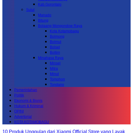
Kab.Gorontalo
Sulut
Manado
Bitung
Bolaang Mongondow Raya
Kota Kotamobagu
Bolmong
Bolmut
Bolsel
Boltim
Minahasa Raya
Minsel
Mitra
Minut
Tomohon
Tondano
Pemerintahan
Politik
Ekonomi & Bisnis
Hukum & Kriminal
OPINI
Advertorial
KOTA KOTAMOBAGU
10 Produk Unggulan dari Xiaomi Official Store yang Layak