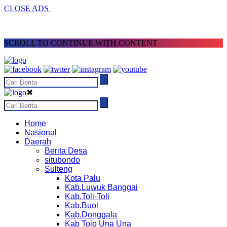
CLOSE ADS
SCROLL TO CONTINUE WITH CONTENT
✖
Home
Nasional
Daerah
Berita Desa
situbondo
Sulteng
Kota Palu
Kab.Luwuk Banggai
Kab.Toli-Toli
Kab.Buol
Kab.Donggala
Kab Tojo Una Una