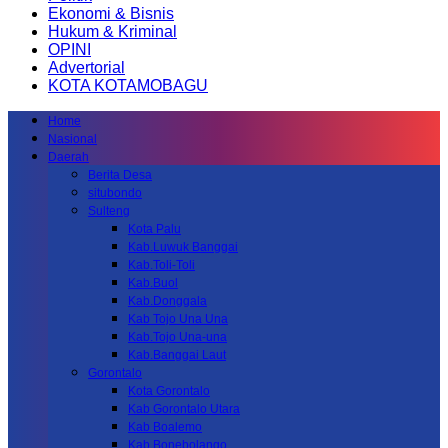
Ekonomi & Bisnis
Hukum & Kriminal
OPINI
Advertorial
KOTA KOTAMOBAGU
Home
Nasional
Daerah
Berita Desa
situbondo
Sulteng
Kota Palu
Kab.Luwuk Banggai
Kab.Toli-Toli
Kab.Buol
Kab.Donggala
Kab Tojo Una Una
Kab.Tojo Una-una
Kab.Banggai Laut
Gorontalo
Kota Gorontalo
Kab Gorontalo Utara
Kab Boalemo
Kab.Bonebolango