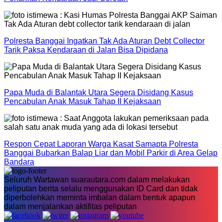
Polresta Banggai Ingatkan Tak Ada Aturan Debt Collector
Tarik Paksa Kendaraan di Jalan Bisa Dipidana
Papa Muda di Balantak Utara Segera Disidang Kasus
Pencabulan Anak Masuk Tahap II Kejaksaan
Respon Cepat Laporan Warga Kasat Samapta Polresta
Banggai Bubarkan Balap Liar dan Mobil Parkir di Area Gelap
Bandara
Seluruh Wartawan suarautara.com dalam melakukan
peliputan berita selalu menggunakan ID Card dan tidak
diperbolehkan meminta imbalan dalam bentuk apapun
dalam menjalankan aktifitas peliputan