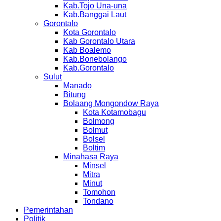
Kab.Tojo Una-una
Kab.Banggai Laut
Gorontalo
Kota Gorontalo
Kab Gorontalo Utara
Kab Boalemo
Kab.Bonebolango
Kab.Gorontalo
Sulut
Manado
Bitung
Bolaang Mongondow Raya
Kota Kotamobagu
Bolmong
Bolmut
Bolsel
Boltim
Minahasa Raya
Minsel
Mitra
Minut
Tomohon
Tondano
Pemerintahan
Politik