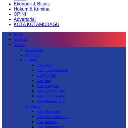
Ekonomi & Bisnis
Hukum & Kriminal
OPINI
Advertorial
KOTA KOTAMOBAGU
Home
Nasional
Daerah
Berita Desa
situbondo
Sulteng
Kota Palu
Kab.Luwuk Banggai
Kab.Toli-Toli
Kab.Buol
Kab.Donggala
Kab Tojo Una Una
Kab.Tojo Una-una
Kab.Banggai Laut
Gorontalo
Kota Gorontalo
Kab Gorontalo Utara
Kab Boalemo
Kab.Bonebolango