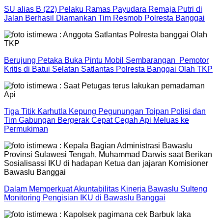
SU alias B (22) Pelaku Ramas Payudara Remaja Putri di
Jalan Berhasil Diamankan Tim Resmob Polresta Banggai
Berujung Petaka Buka Pintu Mobil Sembarangan Pemotor
Kritis di Batui Selatan Satlantas Polresta Banggai Olah TKP
Tiga Titik Karhutla Kepung Pegunungan Toipan Polisi dan
Tim Gabungan Bergerak Cepat Cegah Api Meluas ke
Permukiman
Dalam Memperkuat Akuntabilitas Kinerja Bawaslu Sulteng
Monitoring Pengisian IKU di Bawaslu Banggai