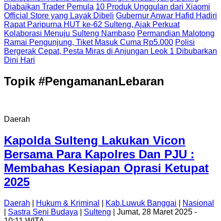
Diabaikan Trader Pemula
10 Produk Unggulan dari Xiaomi
Official Store yang Layak Dibeli
Gubernur Anwar Hafid Hadiri
Rapat Paripurna HUT ke-62 Sulteng, Ajak Perkuat
Kolaborasi Menuju Sulteng Nambaso
Permandian Malotong
Ramai Pengunjung, Tiket Masuk Cuma Rp5.000
Polisi
Bergerak Cepat, Pesta Miras di Anjungan Leok 1 Dibubarkan
Dini Hari
Topik
#PengamananLebaran
Daerah
Kapolda Sulteng Lakukan Vicon
Bersama Para Kapolres Dan PJU :
Membahas Kesiapan Oprasi Ketupat
2025
Daerah
|
Hukum & Kriminal
|
Kab.Luwuk Banggai
|
Nasional
|
Sastra Seni Budaya
|
Sulteng
| Jumat, 28 Maret 2025 -
10:11 WITA