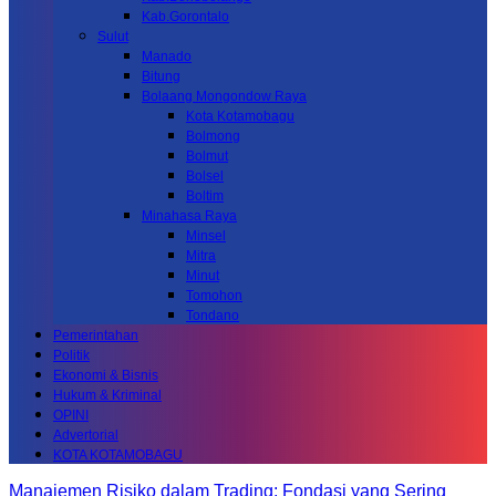
Kab.Gorontalo
Sulut
Manado
Bitung
Bolaang Mongondow Raya
Kota Kotamobagu
Bolmong
Bolmut
Bolsel
Boltim
Minahasa Raya
Minsel
Mitra
Minut
Tomohon
Tondano
Pemerintahan
Politik
Ekonomi & Bisnis
Hukum & Kriminal
OPINI
Advertorial
KOTA KOTAMOBAGU
Manajemen Risiko dalam Trading: Fondasi yang Sering