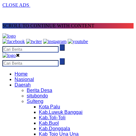
CLOSE ADS
SCROLL TO CONTINUE WITH CONTENT
✖
Home
Nasional
Daerah
Berita Desa
situbondo
Sulteng
Kota Palu
Kab.Luwuk Banggai
Kab.Toli-Toli
Kab.Buol
Kab.Donggala
Kab Tojo Una Una