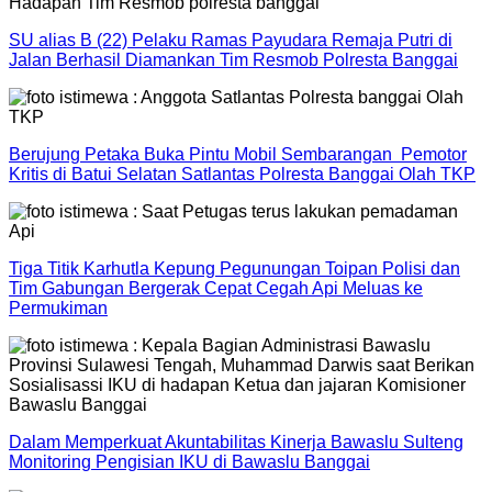
SU alias B (22) Pelaku Ramas Payudara Remaja Putri di
Jalan Berhasil Diamankan Tim Resmob Polresta Banggai
Berujung Petaka Buka Pintu Mobil Sembarangan Pemotor
Kritis di Batui Selatan Satlantas Polresta Banggai Olah TKP
Tiga Titik Karhutla Kepung Pegunungan Toipan Polisi dan
Tim Gabungan Bergerak Cepat Cegah Api Meluas ke
Permukiman
Dalam Memperkuat Akuntabilitas Kinerja Bawaslu Sulteng
Monitoring Pengisian IKU di Bawaslu Banggai