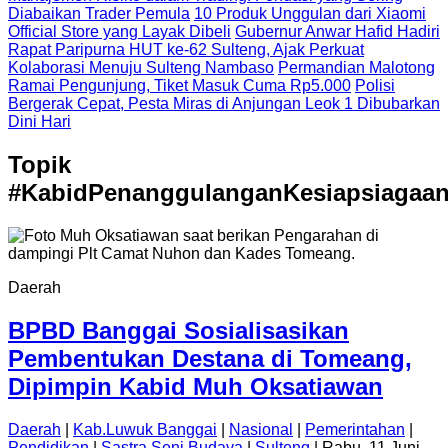
Diabaikan Trader Pemula
10 Produk Unggulan dari Xiaomi
Official Store yang Layak Dibeli
Gubernur Anwar Hafid Hadiri
Rapat Paripurna HUT ke-62 Sulteng, Ajak Perkuat
Kolaborasi Menuju Sulteng Nambaso
Permandian Malotong
Ramai Pengunjung, Tiket Masuk Cuma Rp5.000
Polisi
Bergerak Cepat, Pesta Miras di Anjungan Leok 1 Dibubarkan
Dini Hari
Topik
#KabidPenanggulanganKesiapsiagaa
Daerah
BPBD Banggai Sosialisasikan
Pembentukan Destana di Tomeang,
Dipimpin Kabid Muh Oksatiawan
Daerah
|
Kab.Luwuk Banggai
|
Nasional
|
Pemerintahan
|
Pendidikan
|
Sastra Seni Budaya
|
Sulteng
| Rabu, 11 Juni