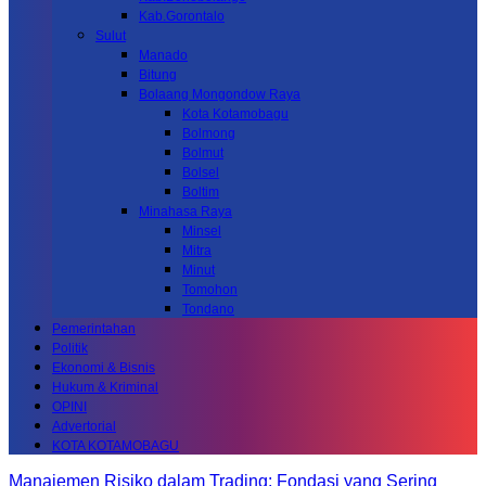
Kab.Gorontalo
Sulut
Manado
Bitung
Bolaang Mongondow Raya
Kota Kotamobagu
Bolmong
Bolmut
Bolsel
Boltim
Minahasa Raya
Minsel
Mitra
Minut
Tomohon
Tondano
Pemerintahan
Politik
Ekonomi & Bisnis
Hukum & Kriminal
OPINI
Advertorial
KOTA KOTAMOBAGU
Manajemen Risiko dalam Trading: Fondasi yang Sering