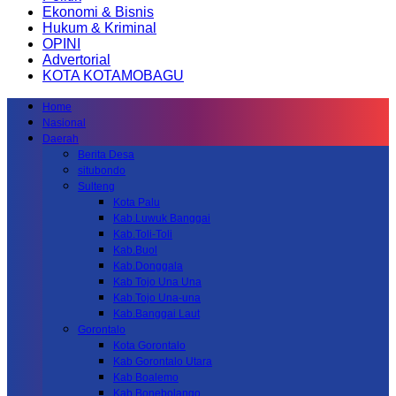
Ekonomi & Bisnis
Hukum & Kriminal
OPINI
Advertorial
KOTA KOTAMOBAGU
Home
Nasional
Daerah
Berita Desa
situbondo
Sulteng
Kota Palu
Kab.Luwuk Banggai
Kab.Toli-Toli
Kab.Buol
Kab.Donggala
Kab Tojo Una Una
Kab.Tojo Una-una
Kab.Banggai Laut
Gorontalo
Kota Gorontalo
Kab Gorontalo Utara
Kab Boalemo
Kab.Bonebolango