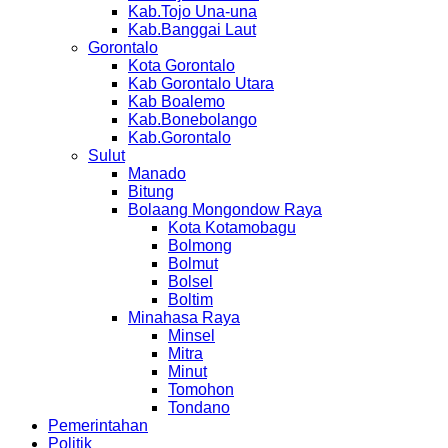
Kab.Tojo Una-una
Kab.Banggai Laut
Gorontalo
Kota Gorontalo
Kab Gorontalo Utara
Kab Boalemo
Kab.Bonebolango
Kab.Gorontalo
Sulut
Manado
Bitung
Bolaang Mongondow Raya
Kota Kotamobagu
Bolmong
Bolmut
Bolsel
Boltim
Minahasa Raya
Minsel
Mitra
Minut
Tomohon
Tondano
Pemerintahan
Politik