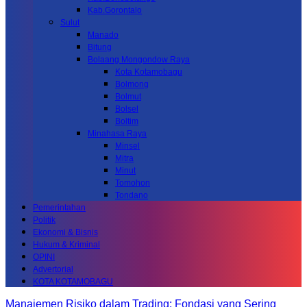
Kab.Gorontalo
Sulut
Manado
Bitung
Bolaang Mongondow Raya
Kota Kotamobagu
Bolmong
Bolmut
Bolsel
Boltim
Minahasa Raya
Minsel
Mitra
Minut
Tomohon
Tondano
Pemerintahan
Politik
Ekonomi & Bisnis
Hukum & Kriminal
OPINI
Advertorial
KOTA KOTAMOBAGU
Manajemen Risiko dalam Trading: Fondasi yang Sering