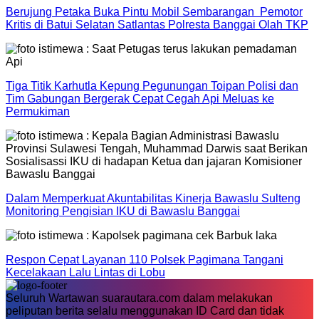
Berujung Petaka Buka Pintu Mobil Sembarangan Pemotor
Kritis di Batui Selatan Satlantas Polresta Banggai Olah TKP
Tiga Titik Karhutla Kepung Pegunungan Toipan Polisi dan
Tim Gabungan Bergerak Cepat Cegah Api Meluas ke
Permukiman
Dalam Memperkuat Akuntabilitas Kinerja Bawaslu Sulteng
Monitoring Pengisian IKU di Bawaslu Banggai
Respon Cepat Layanan 110 Polsek Pagimana Tangani
Kecelakaan Lalu Lintas di Lobu
Seluruh Wartawan suarautara.com dalam melakukan
peliputan berita selalu menggunakan ID Card dan tidak