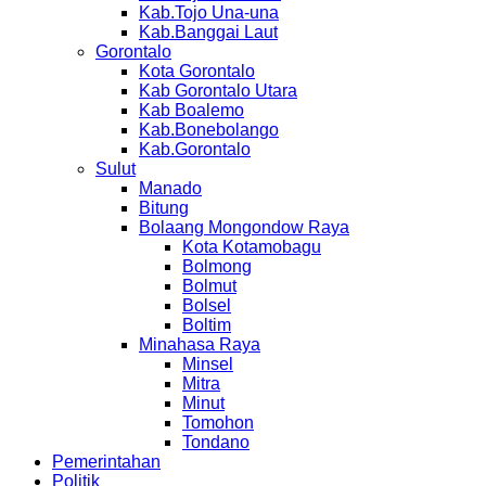
Kab.Tojo Una-una
Kab.Banggai Laut
Gorontalo
Kota Gorontalo
Kab Gorontalo Utara
Kab Boalemo
Kab.Bonebolango
Kab.Gorontalo
Sulut
Manado
Bitung
Bolaang Mongondow Raya
Kota Kotamobagu
Bolmong
Bolmut
Bolsel
Boltim
Minahasa Raya
Minsel
Mitra
Minut
Tomohon
Tondano
Pemerintahan
Politik