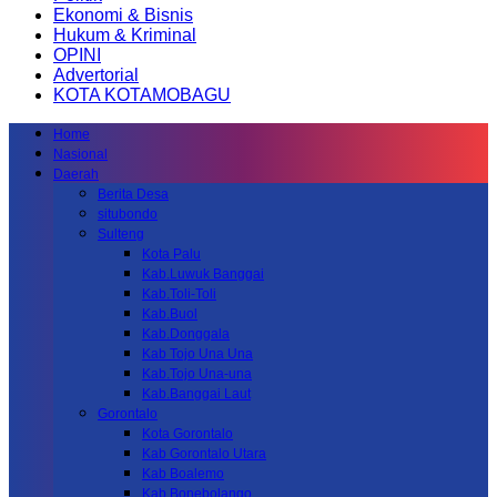
Ekonomi & Bisnis
Hukum & Kriminal
OPINI
Advertorial
KOTA KOTAMOBAGU
Home
Nasional
Daerah
Berita Desa
situbondo
Sulteng
Kota Palu
Kab.Luwuk Banggai
Kab.Toli-Toli
Kab.Buol
Kab.Donggala
Kab Tojo Una Una
Kab.Tojo Una-una
Kab.Banggai Laut
Gorontalo
Kota Gorontalo
Kab Gorontalo Utara
Kab Boalemo
Kab.Bonebolango