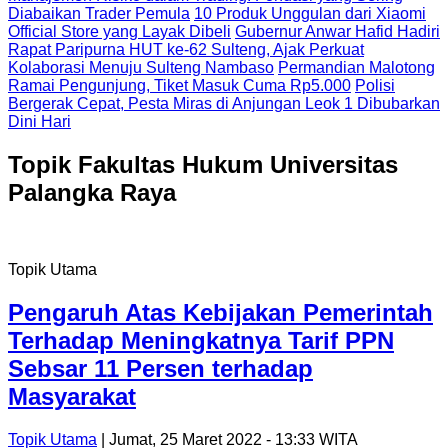
Diabaikan Trader Pemula
10 Produk Unggulan dari Xiaomi
Official Store yang Layak Dibeli
Gubernur Anwar Hafid Hadiri
Rapat Paripurna HUT ke-62 Sulteng, Ajak Perkuat
Kolaborasi Menuju Sulteng Nambaso
Permandian Malotong
Ramai Pengunjung, Tiket Masuk Cuma Rp5.000
Polisi
Bergerak Cepat, Pesta Miras di Anjungan Leok 1 Dibubarkan
Dini Hari
Topik
Fakultas Hukum Universitas
Palangka Raya
Topik Utama
Pengaruh Atas Kebijakan Pemerintah
Terhadap Meningkatnya Tarif PPN
Sebsar 11 Persen terhadap
Masyarakat
Topik Utama
| Jumat, 25 Maret 2022 - 13:33 WITA