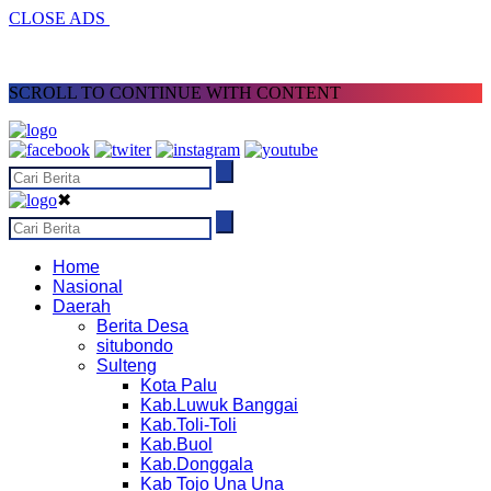
CLOSE ADS
SCROLL TO CONTINUE WITH CONTENT
✖
Home
Nasional
Daerah
Berita Desa
situbondo
Sulteng
Kota Palu
Kab.Luwuk Banggai
Kab.Toli-Toli
Kab.Buol
Kab.Donggala
Kab Tojo Una Una