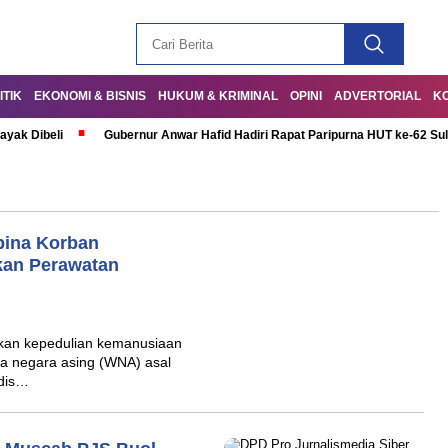
ITIK
EKONOMI & BISNIS
HUKUM & KRIMINAL
OPINI
ADVERTORIAL
K
ayak Dibeli
Gubernur Anwar Hafid Hadiri Rapat Paripurna HUT ke-62 Su
pina Korban
kan Perawatan
kan kepedulian kemanusiaan
a negara asing (WNA) asal
edis…