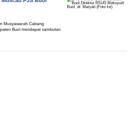
, Muscab PJS Buol
dan Musyawarah Cabang
bupaten Buol mendapat sambutan