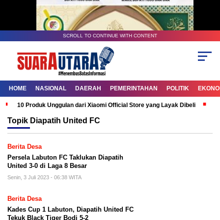
SCROLL TO CONTINUE WITH CONTENT
HOME
NASIONAL
DAERAH
PEMERINTAHAN
POLITIK
EKONOM
10 Produk Unggulan dari Xiaomi Official Store yang Layak Dibeli
G
Topik
Diapatih United FC
Berita Desa
Persela Labuton FC Taklukan Diapatih
United 3-0 di Laga 8 Besar
Senin, 3 Juli 2023 - 06:38 WITA
Berita Desa
Kades Cup 1 Labuton, Diapatih United FC
Tekuk Black Tiger Bodi 5-2