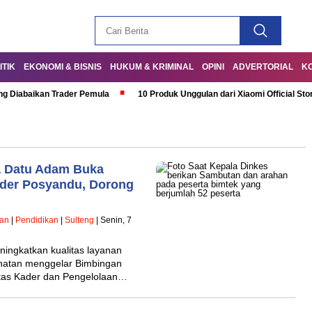
ITIK
EKONOMI & BISNIS
HUKUM & KRIMINAL
OPINI
ADVERTORIAL
K
ng Diabaikan Trader Pemula
10 Produk Unggulan dari Xiaomi Official Sto
a Datu Adam Buka
ader Posyandu, Dorong
han
|
Pendidikan
|
Sulteng
| Senin, 7
ingkatkan kualitas layanan
hatan menggelar Bimbingan
sitas Kader dan Pengelolaan…