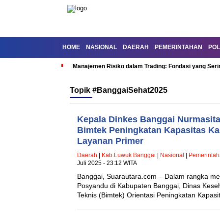
HOME
NASIONAL
DAERAH
PEMERINTAHAN
POL
Manajemen Risiko dalam Trading: Fondasi yang Seri
Topik
#BanggaiSehat2025
Kepala Dinkes Banggai Nurmasit
Bimtek Peningkatan Kapasitas K
Layanan Primer
Daerah
|
Kab.Luwuk Banggai
|
Nasional
|
Pemerinta
Juli 2025 - 23:12 WITA
Banggai, Suarautara.com – Dalam rangka men
Posyandu di Kabupaten Banggai, Dinas Kese
Teknis (Bimtek) Orientasi Peningkatan Kapa