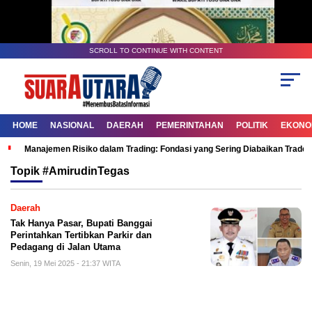
SCROLL TO CONTINUE WITH CONTENT
HOME
NASIONAL
DAERAH
PEMERINTAHAN
POLITIK
EKONOM
Manajemen Risiko dalam Trading: Fondasi yang Sering Diabaikan Trade
Topik
#AmirudinTegas
Daerah
Tak Hanya Pasar, Bupati Banggai
Perintahkan Tertibkan Parkir dan
Pedagang di Jalan Utama
Senin, 19 Mei 2025 - 21:37 WITA