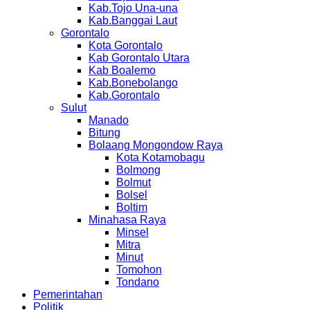
Kab.Tojo Una-una
Kab.Banggai Laut
Gorontalo
Kota Gorontalo
Kab Gorontalo Utara
Kab Boalemo
Kab.Bonebolango
Kab.Gorontalo
Sulut
Manado
Bitung
Bolaang Mongondow Raya
Kota Kotamobagu
Bolmong
Bolmut
Bolsel
Boltim
Minahasa Raya
Minsel
Mitra
Minut
Tomohon
Tondano
Pemerintahan
Politik