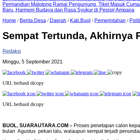
Permandian Malotong Ramai Pengunjung, Tiket Masuk Cuma
Baru, Harmoni Budaya dan Rasa Syukur di Pesisir Ampana
Home
/
Berita Desa
/
Daerah
/
Kab.Buol
/
Pemerintahan
/
Polit
Sempat Tertunda, Akhirnya
Redaksi
Minggu, 5 September 2021
URL berhasil dicopy
URL berhasil dicopy
BUOL, SUARAUTARA.COM –
Proses penetapan calon kepal
bulan Agustus pekan lalu, walaupun sempat terjadi penundaa