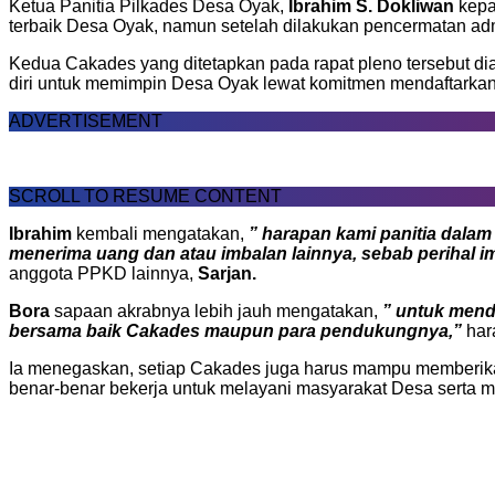
Ketua Panitia Pilkades Desa Oyak,
Ibrahim S. Dokliwan
kep
terbaik Desa Oyak, namun setelah dilakukan pencermatan ad
Kedua Cakades yang ditetapkan pada rapat pleno tersebut di
diri untuk memimpin Desa Oyak lewat komitmen mendaftarkan 
ADVERTISEMENT
SCROLL TO RESUME CONTENT
Ibrahim
kembali mengatakan,
” harapan kami panitia dala
menerima uang dan atau imbalan lainnya, sebab perihal 
anggota PPKD lainnya,
Sarjan.
Bora
sapaan akrabnya lebih jauh mengatakan,
” untuk mend
bersama baik Cakades maupun para pendukungnya,”
har
Ia menegaskan, setiap Cakades juga harus mampu memberik
benar-benar bekerja untuk melayani masyarakat Desa serta