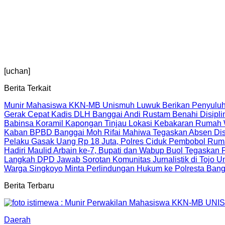
[uchan]
Berita Terkait
Munir Mahasiswa KKN-MB Unismuh Luwuk Berikan Penyuluh
Gerak Cepat Kadis DLH Banggai Andi Rustam Benahi Disipl
Babinsa Koramil Kapongan Tinjau Lokasi Kebakaran Rumah
Kaban BPBD Banggai Moh Rifai Mahiwa Tegaskan Absen Disip
Pelaku Gasak Uang Rp 18 Juta, Polres Ciduk Pembobol Rum
Hadiri Maulid Arbain ke-7, Bupati dan Wabup Buol Tegaskan
Langkah DPD Jawab Sorotan Komunitas Jurnalistik di Tojo 
Warga Singkoyo Minta Perlindungan Hukum ke Polresta Bangg
Berita Terbaru
Daerah