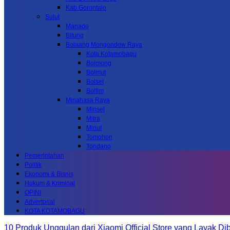
Kab.Gorontalo
Sulut
Manado
Bitung
Bolaang Mongondow Raya
Kota Kotamobagu
Bolmong
Bolmut
Bolsel
Boltim
Minahasa Raya
Minsel
Mitra
Minut
Tomohon
Tondano
Pemerintahan
Politik
Ekonomi & Bisnis
Hukum & Kriminal
OPINI
Advertorial
KOTA KOTAMOBAGU
10 Produk Unggulan dari Xiaomi Official Store yang Layak Dib