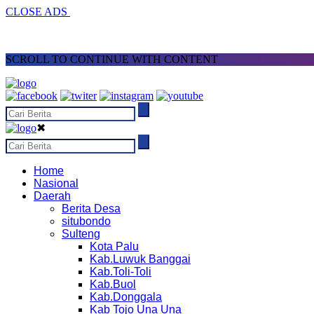
CLOSE ADS
SCROLL TO CONTINUE WITH CONTENT
✖
Home
Nasional
Daerah
Berita Desa
situbondo
Sulteng
Kota Palu
Kab.Luwuk Banggai
Kab.Toli-Toli
Kab.Buol
Kab.Donggala
Kab Tojo Una Una