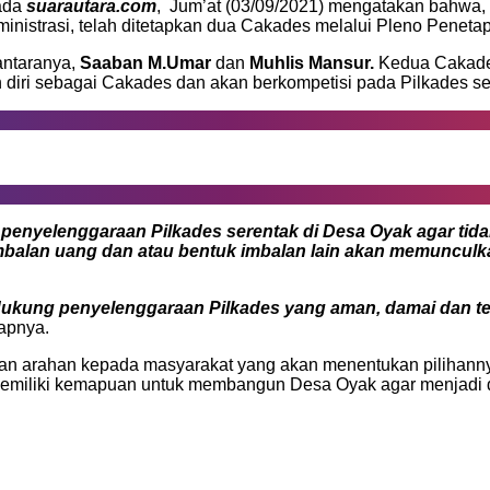
ada
suarautara.com
, Jum’at (03/09/2021) mengatakan bahwa,
ministrasi, telah ditetapkan dua Cakades melalui Pleno Pene
antaranya,
Saaban M.Umar
dan
Muhlis Mansur.
Kedua Cakades
diri sebagai Cakades dan akan berkompetisi pada Pilkades se
m penyelenggaraan Pilkades serentak di Desa Oyak agar t
imbalan uang dan atau bentuk imbalan lain akan memunculk
ukung penyelenggaraan Pilkades yang aman, damai dan ter
apnya.
an arahan kepada masyarakat yang akan menentukan pilihann
 memiliki kemapuan untuk membangun Desa Oyak agar menjadi 