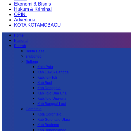
Ekonomi & Bisnis
Hukum & Kriminal
OPINI
Advertorial
KOTA KOTAMOBAGU
Home
Nasional
Daerah
Berita Desa
situbondo
Sulteng
Kota Palu
Kab.Luwuk Banggai
Kab.Toli-Toli
Kab.Buol
Kab.Donggala
Kab Tojo Una Una
Kab.Tojo Una-una
Kab.Banggai Laut
Gorontalo
Kota Gorontalo
Kab Gorontalo Utara
Kab Boalemo
Kab.Bonebolango