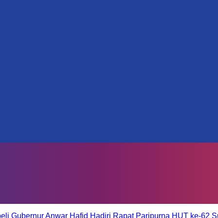
eli
Gubernur Anwar Hafid Hadiri Rapat Paripurna HUT ke-62 S