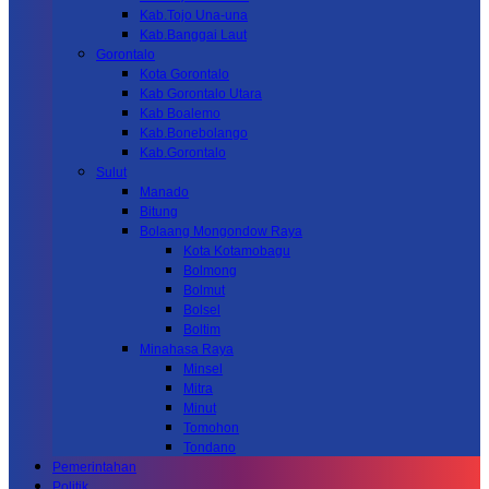
Kab.Tojo Una-una
Kab.Banggai Laut
Gorontalo
Kota Gorontalo
Kab Gorontalo Utara
Kab Boalemo
Kab.Bonebolango
Kab.Gorontalo
Sulut
Manado
Bitung
Bolaang Mongondow Raya
Kota Kotamobagu
Bolmong
Bolmut
Bolsel
Boltim
Minahasa Raya
Minsel
Mitra
Minut
Tomohon
Tondano
Pemerintahan
Politik