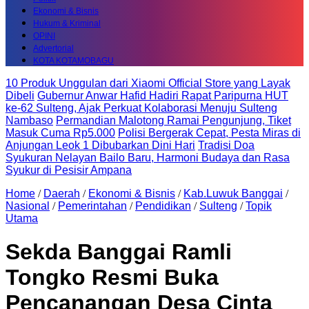
Ekonomi & Bisnis
Hukum & Kriminal
OPINI
Advertorial
KOTA KOTAMOBAGU
10 Produk Unggulan dari Xiaomi Official Store yang Layak
Dibeli
Gubernur Anwar Hafid Hadiri Rapat Paripurna HUT
ke-62 Sulteng, Ajak Perkuat Kolaborasi Menuju Sulteng
Nambaso
Permandian Malotong Ramai Pengunjung, Tiket
Masuk Cuma Rp5.000
Polisi Bergerak Cepat, Pesta Miras di
Anjungan Leok 1 Dibubarkan Dini Hari
Tradisi Doa
Syukuran Nelayan Bailo Baru, Harmoni Budaya dan Rasa
Syukur di Pesisir Ampana
Home
/
Daerah
/
Ekonomi & Bisnis
/
Kab.Luwuk Banggai
/
Nasional
/
Pemerintahan
/
Pendidikan
/
Sulteng
/
Topik
Utama
Sekda Banggai Ramli
Tongko Resmi Buka
Pencanangan Desa Cinta