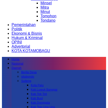
Minsel
Mitra
Minut
Tomohon
Tondano
Pemerintahan
Politik
Ekonomi & Bisnis
Hukum & Kriminal
OPINI
Advertorial
KOTA KOTAMOBAGU
Home
Nasional
Daerah
Berita Desa
situbondo
Sulteng
Kota Palu
Kab.Luwuk Banggai
Kab.Toli-Toli
Kab.Buol
Kab.Donggala
Kab Tojo Una Una