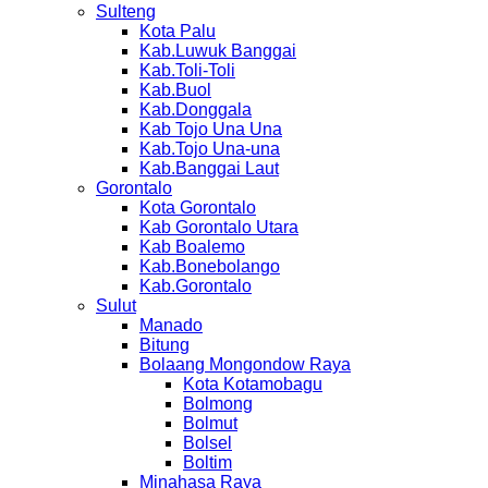
Sulteng
Kota Palu
Kab.Luwuk Banggai
Kab.Toli-Toli
Kab.Buol
Kab.Donggala
Kab Tojo Una Una
Kab.Tojo Una-una
Kab.Banggai Laut
Gorontalo
Kota Gorontalo
Kab Gorontalo Utara
Kab Boalemo
Kab.Bonebolango
Kab.Gorontalo
Sulut
Manado
Bitung
Bolaang Mongondow Raya
Kota Kotamobagu
Bolmong
Bolmut
Bolsel
Boltim
Minahasa Raya