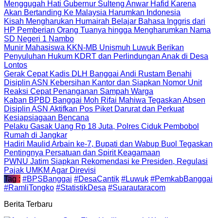
Menggugah Hati Gubernur Sulteng Anwar Hafid Karena
Akan Bertanding Ke Malaysia Harumkan Indonesia
Kisah Mengharukan Humairah Belajar Bahasa Inggris dari
HP Pemberian Orang Tuanya hingga Mengharumkan Nama
SD Negeri 1 Nambo
Munir Mahasiswa KKN-MB Unismuh Luwuk Berikan
Penyuluhan Hukum KDRT dan Perlindungan Anak di Desa
Lontos
Gerak Cepat Kadis DLH Banggai Andi Rustam Benahi
Disiplin ASN Kebersihan Kantor dan Siapkan Nomor Unit
Reaksi Cepat Penanganan Sampah Warga
Kaban BPBD Banggai Moh Rifai Mahiwa Tegaskan Absen
Disiplin ASN Aktifkan Pos Piket Darurat dan Perkuat
Kesiapsiagaan Bencana
Pelaku Gasak Uang Rp 18 Juta, Polres Ciduk Pembobol
Rumah di Jangkar
Hadiri Maulid Arbain ke-7, Bupati dan Wabup Buol Tegaskan
Pentingnya Persatuan dan Spirit Keagamaan
PWNU Jatim Siapkan Rekomendasi ke Presiden, Regulasi
Pajak UMKM Agar Direvisi
Tag :
#BPSBanggai
#DesaCantik
#Luwuk
#PemkabBanggai
#RamliTongko
#StatistikDesa
#Suarautaracom
Berita Terbaru